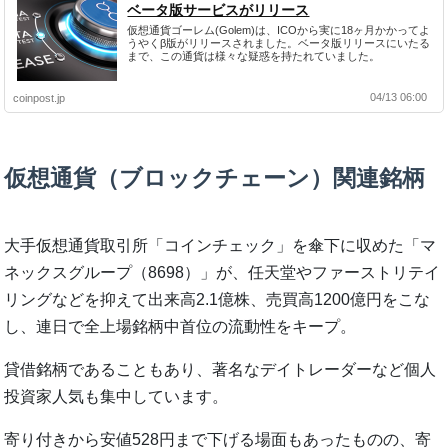
ベータ版サービスがリリース
仮想通貨ゴーレム(Golem)は、ICOから実に18ヶ月かかってよ
うやくβ版がリリースされました。ベータ版リリースにいたる
まで、この通貨は様々な疑惑を持たれていました。
04/13 06:00
coinpost.jp
仮想通貨（ブロックチェーン）関連銘柄
大手仮想通貨取引所「コインチェック」を傘下に収めた「マ
ネックスグループ（8698）」が、任天堂やファーストリテイ
リングなどを抑えて出来高2.1億株、売買高1200億円をこな
し、連日で全上場銘柄中首位の流動性をキープ。
貸借銘柄であることもあり、著名なデイトレーダーなど個人
投資家人気も集中しています。
寄り付きから安値528円まで下げる場面もあったものの、寄