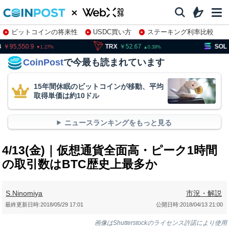
ビットコインの将来性
USDC買い方
ステーキング利率比較
株特集・関連銘柄
95,550.9
TRX
52.67
SOL
12
1.27
0.39
CoinPost
で今最も読まれています
15年間休眠のビットコインが移動、平均
取得単価は約10ドル
ニュースランキングをもっと見る
4/13(金)｜仮想通貨全面高・ピーク1時間
の取引数はBTC歴史上最多か
S.Ninomiya
市況・解説
最終更新日時:
2018/05/29 17:01
公開日時:
2018/04/13 21:00
画像はShutterstockのライセンス許諾により使用