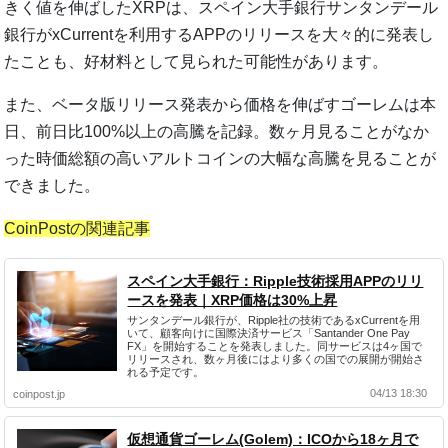
きく値を伸ばしたXRPは、スペイン大手銀行サンタンデール
銀行がxCurrentを利用するAPPのリリースを大々的に発表し
たことも、好材料として見られた可能性があります。
また、ベータ版リリース発表から価格を伸ばすゴーレムは本
日、前日比100%以上の高騰を記録。数ヶ月見ることがなか
った時価総額の高いアルトコインの大幅な高騰を見ることが
できました。
CoinPostの関連記事
スペイン大手銀行：Ripple技術採用APPのリリ
ースを発表｜XRP価格は30%上昇
サンタンデール銀行が、Ripple社の技術であるxCurrentを用
いて、顧客向けに国際決済サービス「Santander One Pay
FX」を開始することを発表しました。同サービスは4ヶ国で
リリースされ、数ヶ月後にはより多くの国での展開が開始さ
れる予定です。
04/13 18:30
coinpost.jp
仮想通貨ゴーレム(Golem)：ICOから18ヶ月で