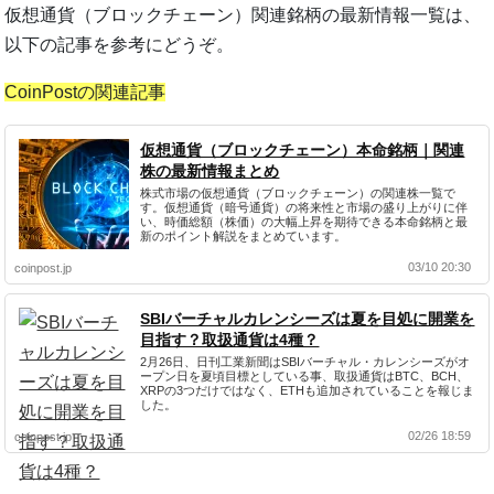
仮想通貨（ブロックチェーン）関連銘柄の最新情報一覧は、
以下の記事を参考にどうぞ。
CoinPostの関連記事
仮想通貨（ブロックチェーン）本命銘柄｜関連
株の最新情報まとめ
株式市場の仮想通貨（ブロックチェーン）の関連株一覧で
す。仮想通貨（暗号通貨）の将来性と市場の盛り上がりに伴
い、時価総額（株価）の大幅上昇を期待できる本命銘柄と最
新のポイント解説をまとめています。
03/10 20:30
coinpost.jp
SBIバーチャルカレンシーズは夏を目処に開業を
目指す？取扱通貨は4種？
2月26日、日刊工業新聞はSBIバーチャル・カレンシーズがオ
ープン日を夏頃目標としている事、取扱通貨はBTC、BCH、
XRPの3つだけではなく、ETHも追加されていることを報じま
した。
02/26 18:59
coinpost.jp