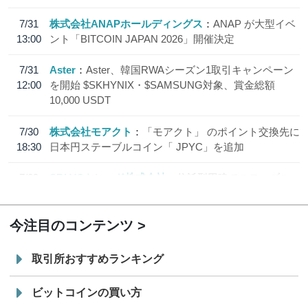
7/31
株式会社ANAPホールディングス
ANAP が大型イベ
13:00
ント「BITCOIN JAPAN 2026」開催決定
7/31
Aster
Aster、韓国RWAシーズン1取引キャンペーン
12:00
を開始 $SKHYNIX・$SAMSUNG対象、賞金総額
10,000 USDT
7/30
株式会社モアクト
「モアクト」 のポイント交換先に
18:30
日本円ステーブルコイン「 JPYC」を追加
7/29
SBI VCトレード株式会社
信託型円建てステーブル
19:30
コイン「JPYSC」徹底解説セミナーを開催
今注目のコンテンツ
取引所おすすめランキング
ビットコインの買い方