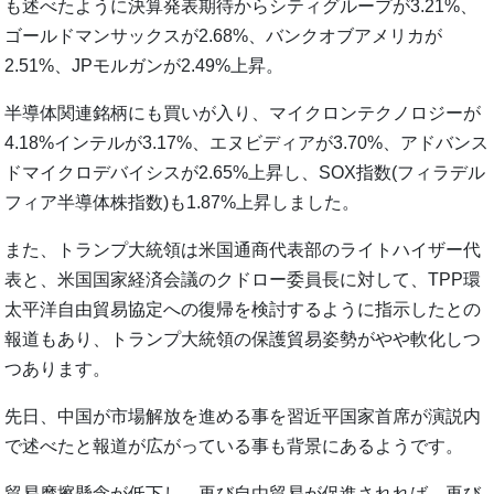
も述べたように決算発表期待からシティグループが3.21%、
ゴールドマンサックスが2.68%、バンクオブアメリカが
2.51%、JPモルガンが2.49%上昇。
半導体関連銘柄にも買いが入り、マイクロンテクノロジーが
4.18%インテルが3.17%、エヌビディアが3.70%、アドバンス
ドマイクロデバイシスが2.65%上昇し、SOX指数(フィラデル
フィア半導体株指数)も1.87%上昇しました。
また、トランプ大統領は米国通商代表部のライトハイザー代
表と、米国国家経済会議のクドロー委員長に対して、TPP環
太平洋自由貿易協定への復帰を検討するように指示したとの
報道もあり、トランプ大統領の保護貿易姿勢がやや軟化しつ
つあります。
先日、中国が市場解放を進める事を習近平国家首席が演説内
で述べたと報道が広がっている事も背景にあるようです。
貿易摩擦懸念が低下し、再び自由貿易が促進されれば、再び