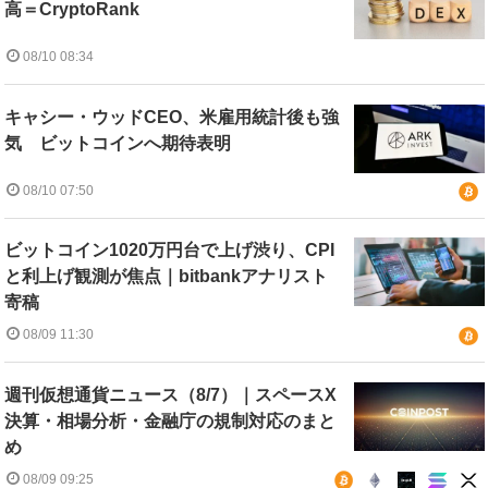
高＝CryptoRank
08/10 08:34
キャシー・ウッドCEO、米雇用統計後も強
気 ビットコインへ期待表明
08/10 07:50
ビットコイン1020万円台で上げ渋り、CPI
と利上げ観測が焦点｜bitbankアナリスト
寄稿
08/09 11:30
週刊仮想通貨ニュース（8/7）｜スペースX
決算・相場分析・金融庁の規制対応のまと
め
08/09 09:25