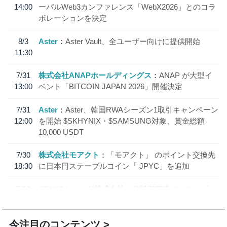
14:00
ーバルWeb3カンファレンス「WebX2026」とのコラ
ボレーションを決定
8/3
Aster
Aster Vault、全ユーザー向けに提供開始
11:30
7/31
株式会社ANAPホールディングス
ANAP が大型イ
13:00
ベント「BITCOIN JAPAN 2026」開催決定
7/31
Aster
Aster、韓国RWAシーズン1取引キャンペーン
12:00
を開始 $SKHYNIX・$SAMSUNG対象、賞金総額
10,000 USDT
7/30
株式会社モアクト
「モアクト」 のポイント交換先
18:30
に日本円ステーブルコイン「 JPYC」を追加
7/29
SBI VCトレード株式会社
信託型円建てステーブル
19:30
コイン「JPYSC」徹底解説セミナーを開催
今注目のコンテンツ