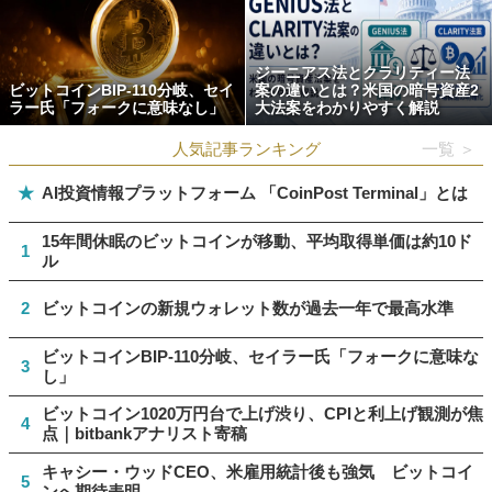
ジーニアス法とクラリティー法
ビットコインBIP-110分岐、セイ
案の違いとは？米国の暗号資産2
ラー氏「フォークに意味なし」
大法案をわかりやすく解説
人気記事ランキング
一覧 ＞
★
AI投資情報プラットフォーム 「CoinPost Terminal」とは
15年間休眠のビットコインが移動、平均取得単価は約10ド
1
ル
2
ビットコインの新規ウォレット数が過去一年で最高水準
ビットコインBIP-110分岐、セイラー氏「フォークに意味な
3
し」
ビットコイン1020万円台で上げ渋り、CPIと利上げ観測が焦
4
点｜bitbankアナリスト寄稿
キャシー・ウッドCEO、米雇用統計後も強気 ビットコイ
5
ンへ期待表明