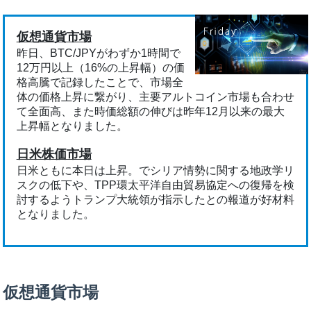
仮想通貨市場
昨日、BTC/JPYがわずか1時間で
12万円以上（16%の上昇幅）の価
格高騰で記録したことで、市場全
体の価格上昇に繋がり、主要アルトコイン市場も合わせ
て全面高、また時価総額の伸びは昨年12月以来の最大
上昇幅となりました。
日米株価市場
日米ともに本日は上昇。でシリア情勢に関する地政学リ
スクの低下や、TPP環太平洋自由貿易協定への復帰を検
討するようトランプ大統領が指示したとの報道が好材料
となりました。
仮想通貨市場