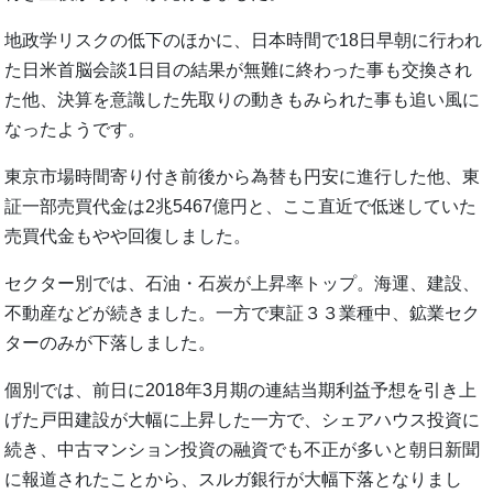
地政学リスクの低下のほかに、日本時間で18日早朝に行われ
た日米首脳会談1日目の結果が無難に終わった事も交換され
た他、決算を意識した先取りの動きもみられた事も追い風に
なったようです。
東京市場時間寄り付き前後から為替も円安に進行した他、東
証一部売買代金は2兆5467億円と、ここ直近で低迷していた
売買代金もやや回復しました。
セクター別では、石油・石炭が上昇率トップ。海運、建設、
不動産などが続きました。一方で東証３３業種中、鉱業セク
ターのみが下落しました。
個別では、前日に2018年3月期の連結当期利益予想を引き上
げた戸田建設が大幅に上昇した一方で、シェアハウス投資に
続き、中古マンション投資の融資でも不正が多いと朝日新聞
に報道されたことから、スルガ銀行が大幅下落となりまし