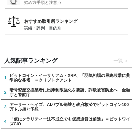
始め方手順と注意点
おすすめ取引所ランキング
実績・評判・目的別
人気記事ランキング
一覧
ビットコイン・イーサリアム・XRP、「弱気相場の最終段階に典
1
型的な兆候」＝クリプトクアント
暗号資産交換業者に出庫制限強化を要請、詐欺被害防止へ 金融
2
庁と警察庁
アーサー・ヘイズ、AIバブル崩壊と政府救済でビットコイン100
3
万ドル超と予想
「仮にクラリティー法不成立でも仮想通貨は前進」＝ビットワイ
4
ズCIO