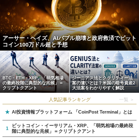
アーサー・ヘイズ、AIバブル崩壊と政府救済でビット
コイン100万ドル超と予想
BTC・ETH・XRP、「弱気相場
ジーニアス法とクラリティー法
の最終段階に典型的な兆候」＝
案の違いとは？米国の暗号資産2
クリプトクアント
大法案をわかりやすく解説
人気記事ランキング
一覧 ＞
★
AI投資情報プラットフォーム 「CoinPost Terminal」とは
ビットコイン・イーサリアム・XRP、「弱気相場の最終段
1
階に典型的な兆候」＝クリプトクアント