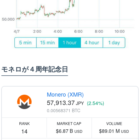
モネロが４周年記念日
Monero (XMR)
57,913.37
(2.54%)
JPY
0.00568371 BTC
RANK
MARKET CAP
VOLUME
14
$6.87 B
$89.01 M
USD
USD