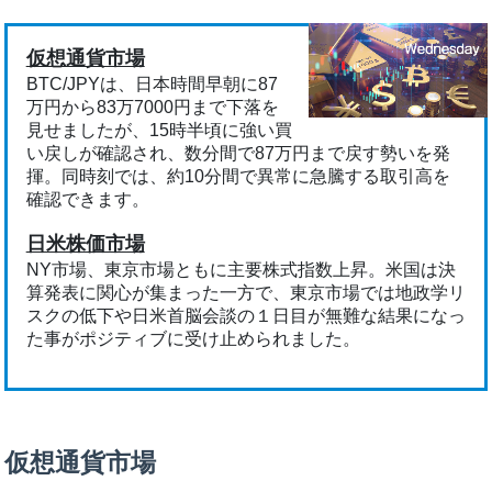
仮想通貨市場
BTC/JPYは、日本時間早朝に87
万円から83万7000円まで下落を
見せましたが、15時半頃に強い買
い戻しが確認され、数分間で87万円まで戻す勢いを発
揮。同時刻では、約10分間で異常に急騰する取引高を
確認できます。
日米株価市場
NY市場、東京市場ともに主要株式指数上昇。米国は決
算発表に関心が集まった一方で、東京市場では地政学リ
スクの低下や日米首脳会談の１日目が無難な結果になっ
た事がポジティブに受け止められました。
仮想通貨市場