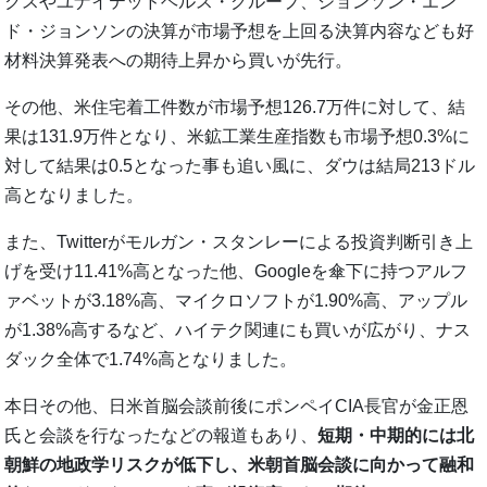
クスやユナイテッドヘルス・グループ、ジョンソン・エン
ド・ジョンソンの決算が市場予想を上回る決算内容なども好
材料決算発表への期待上昇から買いが先行。
その他、米住宅着工件数が市場予想126.7万件に対して、結
果は131.9万件となり、米鉱工業生産指数も市場予想0.3%に
対して結果は0.5となった事も追い風に、ダウは結局213ドル
高となりました。
また、Twitterがモルガン・スタンレーによる投資判断引き上
げを受け11.41%高となった他、Googleを傘下に持つアルフ
ァベットが3.18%高、マイクロソフトが1.90%高、アップル
が1.38%高するなど、ハイテク関連にも買いが広がり、ナス
ダック全体で1.74%高となりました。
本日その他、日米首脳会談前後にポンペイCIA長官が金正恩
氏と会談を行なったなどの報道もあり、
短期・中期的には北
朝鮮の地政学リスクが低下し、米朝首脳会談に向かって融和