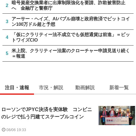
暗号資産交換業者に出庫制限強化を要請、詐欺被害防止
2
へ 金融庁と警察庁
アーサー・ヘイズ、AIバブル崩壊と政府救済でビットコイ
3
ン100万ドル超と予想
「仮にクラリティー法不成立でも仮想通貨は前進」＝ビッ
4
トワイズCIO
米上院、クラリティー法案のクローチャー申請見送り続く
5
＝報道
注目・速報
市況・解説
動画解説
新着一覧
ローソンでJPYC決済を実体験 コンビニ
のレジで払う円建てステーブルコイン
08/06 19:33