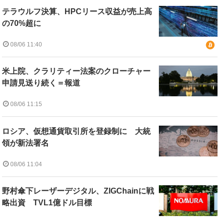
テラウルフ決算、HPCリース収益が売上高
の70%超に
08/06 11:40
米上院、クラリティー法案のクローチャー
申請見送り続く＝報道
08/06 11:15
ロシア、仮想通貨取引所を登録制に 大統
領が新法署名
08/06 11:04
野村傘下レーザーデジタル、ZIGChainに戦
略出資 TVL1億ドル目標