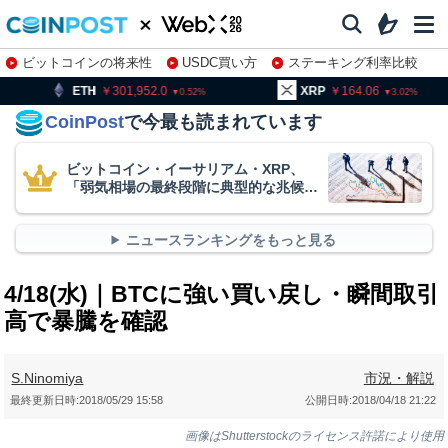
ビットコインの将来性
USDC買い方
ステーキング利率比較
株特集・関連銘柄
301,952.0
XRP
164.06
BNB
9
0.52
3.02
CoinPost
で今最も読まれています
ビットコイン・イーサリアム・XRP、
「弱気相場の最終段階に典型的な兆候」
＝クリプトクアント
ニュースランキングをもっと見る
4/18(水)｜BTCに強い買い戻し・瞬間取引
高で暴騰を確認
S.Ninomiya
市況・解説
最終更新日時:
2018/05/29 15:58
公開日時:
2018/04/18 21:22
画像はShutterstockのライセンス許諾により使用