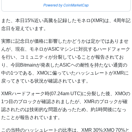
Powered by CoinMarketCap
また、本日15%近い高騰を記録したモネロ(XMR)は、4周年記
念日を迎えています。
実際に記念日が価格に影響したかどうかは定かではありませ
んが、現在、モネロがASICマシンに対抗するハードフォーク
を行い、コミュニティが分裂していることが報告されてお
り、今回Bitmainが発表したASICヘの耐性を持たない通貨の
中の1つである、XMOに偏っていたハッシュレートがXMRに
戻ってきている状況が確認されています。
XMRハードフォーク時(07.24am UTC)に分裂した後、XMOの
1つ目のブロックが確認されましたが、XMRのブロックが確
認されたのは技術的な問題があったため、約1時間後になっ
たことが報告されています。
この当時のハッシュレートの比率は、XMR 30%:XMO 70%と