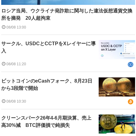
ロシア当局、ウクライナ発詐欺に関与した違法仮想通貨交換
所を摘発 20人超拘束
08/08 13:00
サークル、USDCとCCTPをXレイヤーに導
入
08/08 11:20
ビットコインのeCashフォーク、8月23日
から3段階で開始
08/08 10:30
クリーンスパーク26年4-6月期決算、売上
高30%減 BTC評価損で純損失