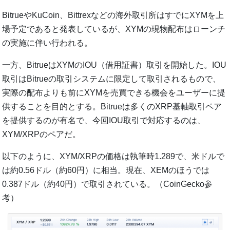
BitrueやKuCoin、Bittrexなどの海外取引所はすでにXYMを上
場予定であると発表しているが、XYMの現物配布はローンチ
の実施に伴い行われる。
一方、BitrueはXYMのIOU（借用証書）取引を開始した。IOU
取引はBitrueの取引システムに限定して取引されるもので、
実際の配布よりも前にXYMを売買できる機会をユーザーに提
供することを目的とする。Bitrueは多くのXRP基軸取引ペア
を提供するのが有名で、今回IOU取引で対応するのは、
XYM/XRPのペアだ。
以下のように、XYM/XRPの価格は執筆時1.289で、米ドルで
は約0.56ドル（約60円）に相当。現在、XEMのほうでは
0.387ドル（約40円）で取引されている。（CoinGecko参
考）