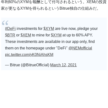
年利60%のXYMを報酬として付与されるという。XEMの投資
家が更なるXYMを得られるというBitrue独自の仕組みだ。
#DeFi
investments for
$XYM
are live now, pledge your
$BTR
or
$XEM
to mine for
$XYM
at up to 60% APY.
These investments are available in our app only, find
them on the homepage under "DeFi"
@NEMofficial
pic.twitter.com/yK0NiAhsKM
— Bitrue (@BitrueOfficial)
March 12, 2021