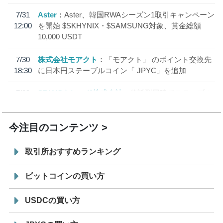
7/31
Aster
Aster、韓国RWAシーズン1取引キャンペーン
12:00
を開始 $SKHYNIX・$SAMSUNG対象、賞金総額
10,000 USDT
7/30
株式会社モアクト
「モアクト」 のポイント交換先
18:30
に日本円ステーブルコイン「 JPYC」を追加
7/29
SBI VCトレード株式会社
信託型円建てステーブル
19:30
コイン「JPYSC」徹底解説セミナーを開催
今注目のコンテンツ
取引所おすすめランキング
ビットコインの買い方
USDCの買い方