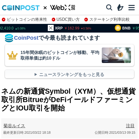
ビットコインの将来性
USDC買い方
ステーキング利率比較
株特集・関連銘柄
02,410.0
XRP
162.99
BNB
9
0.08
0.56
CoinPost
で今最も読まれています
15年間休眠のビットコインが移動、平均
取得単価は約10ドル
ニュースランキングをもっと見る
ネムの新通貨Symbol（XYM）、仮想通貨
取引所BitrueがDeFiイールドファーミン
グとIOU取引を開始
菊谷ルイス
注目
最終更新日時:
2021/03/22 18:18
公開日時:
2021/03/13 09:15