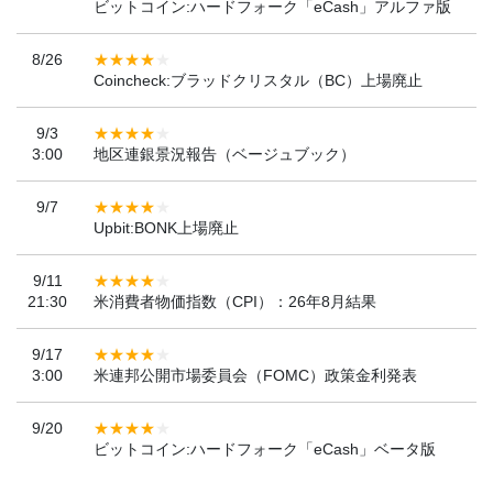
ビットコイン:ハードフォーク「eCash」アルファ版
8/26
Coincheck:ブラッドクリスタル（BC）上場廃止
9/3
3:00
地区連銀景況報告（ベージュブック）
9/7
Upbit:BONK上場廃止
9/11
21:30
米消費者物価指数（CPI）：26年8月結果
9/17
3:00
米連邦公開市場委員会（FOMC）政策金利発表
9/20
ビットコイン:ハードフォーク「eCash」ベータ版