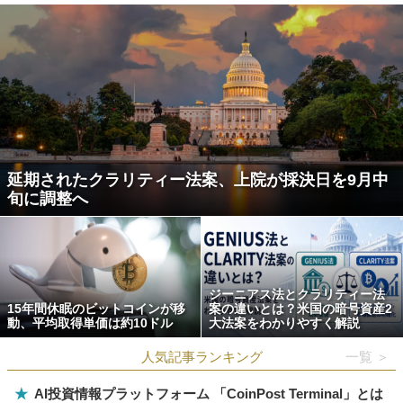
延期されたクラリティー法案、上院が採決日を9月中
旬に調整へ
ジーニアス法とクラリティー法
15年間休眠のビットコインが移
案の違いとは？米国の暗号資産2
動、平均取得単価は約10ドル
大法案をわかりやすく解説
人気記事ランキング
一覧 ＞
★
AI投資情報プラットフォーム 「CoinPost Terminal」とは