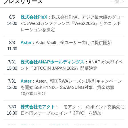
プレスリリース
一覧
8/5
株式会社PlnX
株式会社PlnX、アジア最大級のグロー
14:00
バルWeb3カンファレンス「WebX2026」とのコラボ
レーションを決定
8/3
Aster
Aster Vault、全ユーザー向けに提供開始
11:30
7/31
株式会社ANAPホールディングス
ANAP が大型イベ
13:00
ント「BITCOIN JAPAN 2026」開催決定
7/31
Aster
Aster、韓国RWAシーズン1取引キャンペーン
12:00
を開始 $SKHYNIX・$SAMSUNG対象、賞金総額
10,000 USDT
7/30
株式会社モアクト
「モアクト」 のポイント交換先に
18:30
日本円ステーブルコイン「 JPYC」を追加
7/29
SBI VCトレード株式会社
信託型円建てステーブル