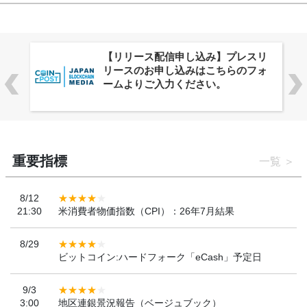
株式会社PlnX、アジア最大級のグロ
ーバルWeb3カンファレンス
「WebX2026」とのコラボレーショ
ンを決定
重要指標
一覧
8/12
21:30
米消費者物価指数（CPI）：26年7月結果
8/29
ビットコイン:ハードフォーク「eCash」予定日
9/3
3:00
地区連銀景況報告（ベージュブック）