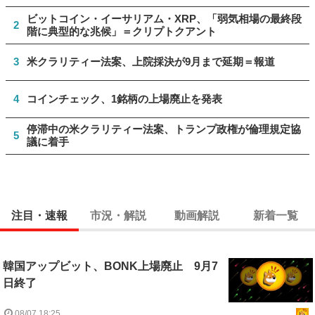
ビットコイン・イーサリアム・XRP、「弱気相場の最終段
2
階に典型的な兆候」＝クリプトクアント
3
米クラリティー法案、上院採決が9月まで延期＝報道
4
コインチェック、1銘柄の上場廃止を発表
停滞中の米クラリティー法案、トランプ政権が倫理規定協
5
議に着手
注目・速報
市況・解説
動画解説
新着一覧
韓国アップビット、BONK上場廃止 9月7
日終了
08/07 18:25