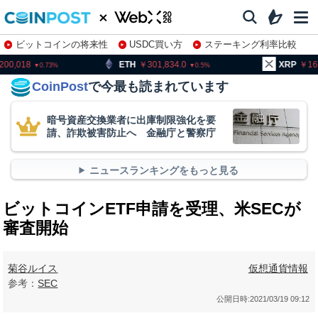
ビットコインの将来性
USDC買い方
ステーキング利率比較
株特集・関連銘柄
ETH
301,834.0
XRP
162.95
0.5
2.46
CoinPost
で今最も読まれています
暗号資産交換業者に出庫制限強化を要
請、詐欺被害防止へ 金融庁と警察庁
ニュースランキングをもっと見る
ビットコインETF申請を受理、米SECが
審査開始
菊谷ルイス
仮想通貨情報
参考：
SEC
公開日時:
2021/03/19 09:12