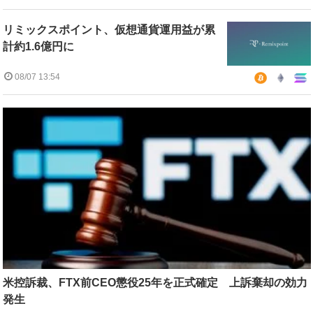
リミックスポイント、仮想通貨運用益が累
計約1.6億円に
08/07 13:54
米控訴裁、FTX前CEO懲役25年を正式確定 上訴棄却の効力
発生