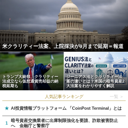
米クラリティー法案、上院採決が9月まで延期＝報道
トランプ大統領、クラリティー
ジーニアス法とクラリティー法
法成立なら仮想通貨売却益の納
案の違いとは？米国の暗号資産2
税延期も
大法案をわかりやすく解説
人気記事ランキング
一覧 ＞
★
AI投資情報プラットフォーム 「CoinPost Terminal」とは
暗号資産交換業者に出庫制限強化を要請、詐欺被害防止
1
へ 金融庁と警察庁