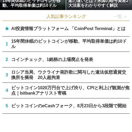
15年間休眠のビットコインが移
案の違いとは？米国の暗号資産2
動、平均取得単価は約10ドル
大法案をわかりやすく解説
人気記事ランキング
一覧 ＞
★
AI投資情報プラットフォーム 「CoinPost Terminal」とは
15年間休眠のビットコインが移動、平均取得単価は約10ド
1
ル
2
コインチェック、1銘柄の上場廃止を発表
ロシア当局、ウクライナ発詐欺に関与した違法仮想通貨交
3
換所を摘発 20人超拘束
ビットコイン1020万円台で上げ渋り、CPIと利上げ観測が焦
4
点｜bitbankアナリスト寄稿
5
ビットコインのeCashフォーク、8月23日から3段階で開始