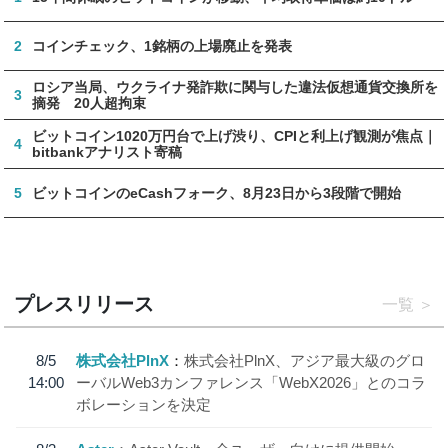
2
コインチェック、1銘柄の上場廃止を発表
ロシア当局、ウクライナ発詐欺に関与した違法仮想通貨交換所を
3
摘発 20人超拘束
ビットコイン1020万円台で上げ渋り、CPIと利上げ観測が焦点｜
4
bitbankアナリスト寄稿
5
ビットコインのeCashフォーク、8月23日から3段階で開始
プレスリリース
一覧
8/5
株式会社PlnX
株式会社PlnX、アジア最大級のグロ
14:00
ーバルWeb3カンファレンス「WebX2026」とのコラ
ボレーションを決定