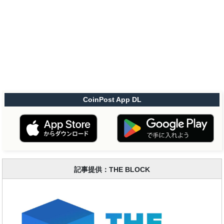
CoinPost App DL
記事提供：THE BLOCK