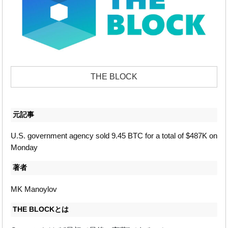
THE BLOCK
元記事
U.S. government agency sold 9.45 BTC for a total of $487K on
Monday
著者
MK Manoylov
THE BLOCKとは