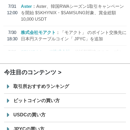
7/31
Aster
Aster、韓国RWAシーズン1取引キャンペーン
12:00
を開始 $SKHYNIX・$SAMSUNG対象、賞金総額
10,000 USDT
7/30
株式会社モアクト
「モアクト」 のポイント交換先に
18:30
日本円ステーブルコイン「 JPYC」を追加
7/29
SBI VCトレード株式会社
信託型円建てステーブル
19:30
コイン「JPYSC」徹底解説セミナーを開催
今注目のコンテンツ
取引所おすすめランキング
ビットコインの買い方
USDCの買い方
JPYCの買い方