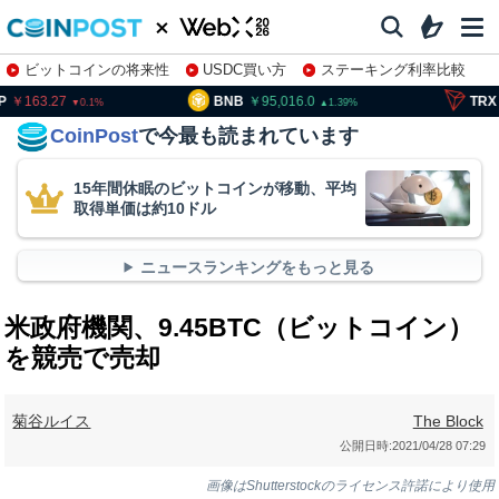
ビットコインの将来性
USDC買い方
ステーキング利率比較
株特集・関連銘柄
163.27
BNB
95,016.0
TRX
5
0.1
1.39
CoinPost
で今最も読まれています
15年間休眠のビットコインが移動、平均
取得単価は約10ドル
ニュースランキングをもっと見る
米政府機関、9.45BTC（ビットコイン）
を競売で売却
菊谷ルイス
The Block
公開日時:
2021/04/28 07:29
画像はShutterstockのライセンス許諾により使用