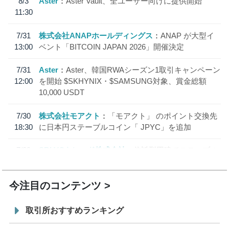
8/3
Aster
Aster Vault、全ユーザー向けに提供開始
11:30
7/31
株式会社ANAPホールディングス
ANAP が大型イ
13:00
ベント「BITCOIN JAPAN 2026」開催決定
7/31
Aster
Aster、韓国RWAシーズン1取引キャンペーン
12:00
を開始 $SKHYNIX・$SAMSUNG対象、賞金総額
10,000 USDT
7/30
株式会社モアクト
「モアクト」 のポイント交換先
18:30
に日本円ステーブルコイン「 JPYC」を追加
7/29
SBI VCトレード株式会社
信託型円建てステーブル
19:30
コイン「JPYSC」徹底解説セミナーを開催
今注目のコンテンツ
取引所おすすめランキング