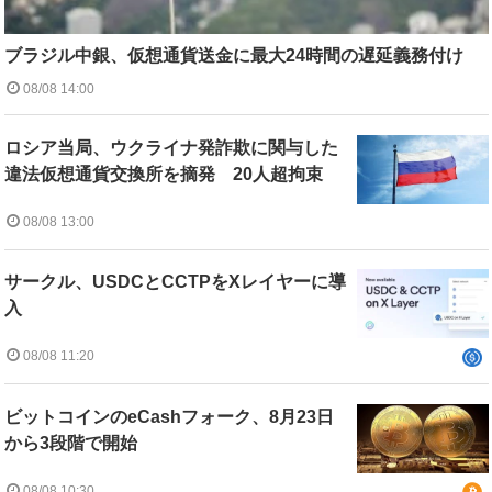
ブラジル中銀、仮想通貨送金に最大24時間の遅延義務付け
08/08 14:00
ロシア当局、ウクライナ発詐欺に関与した
違法仮想通貨交換所を摘発 20人超拘束
08/08 13:00
サークル、USDCとCCTPをXレイヤーに導
入
08/08 11:20
ビットコインのeCashフォーク、8月23日
から3段階で開始
08/08 10:30