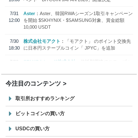
7/31
Aster
Aster、韓国RWAシーズン1取引キャンペーン
12:00
を開始 $SKHYNIX・$SAMSUNG対象、賞金総額
10,000 USDT
7/30
株式会社モアクト
「モアクト」 のポイント交換先
18:30
に日本円ステーブルコイン「 JPYC」を追加
7/29
SBI VCトレード株式会社
信託型円建てステーブル
19:30
コイン「JPYSC」徹底解説セミナーを開催
今注目のコンテンツ
取引所おすすめランキング
ビットコインの買い方
USDCの買い方