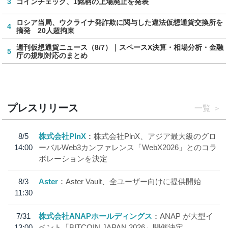
3
コインチェック、1銘柄の上場廃止を発表
ロシア当局、ウクライナ発詐欺に関与した違法仮想通貨交換所を
4
摘発 20人超拘束
週刊仮想通貨ニュース（8/7）｜スペースX決算・相場分析・金融
5
庁の規制対応のまとめ
プレスリリース
一覧
8/5
株式会社PlnX
株式会社PlnX、アジア最大級のグロ
14:00
ーバルWeb3カンファレンス「WebX2026」とのコラ
ボレーションを決定
8/3
Aster
Aster Vault、全ユーザー向けに提供開始
11:30
7/31
株式会社ANAPホールディングス
ANAP が大型イ
13:00
ベント「BITCOIN JAPAN 2026」開催決定