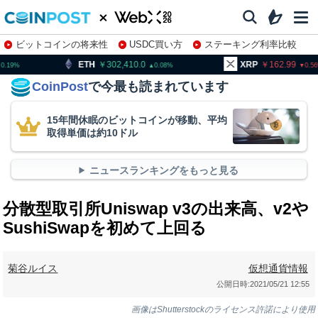
ビットコインの将来性
USDC買い方
ステーキング利率比較
株特集・関連銘柄
302,410.0
XRP
162.99
BNB
0.08
0.56
CoinPost
で今最も読まれています
15年間休眠のビットコインが移動、平均
取得単価は約10ドル
ニュースランキングをもっと見る
分散型取引所Uniswap v3の出来高、v2や
SushiSwapを初めて上回る
菊谷ルイス
仮想通貨情報
公開日時:
2021/05/21 12:55
画像はShutterstockのライセンス許諾により使用