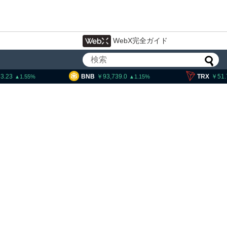
WebX完全ガイド
BNB
93,739.0
TRX
51.72
1.15
0.42
ティー法案、上院採決が9
期＝報道