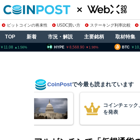
ビットコインの将来性
USDC買い方
ステーキング利率比較
TOP
新着
市況・解説
主要銘柄
取材特集
HYPE
8,568.90
BTC
10,265,697
1.98
1.18
CoinPost
で今最も読まれています
の上場廃止
15年間休眠の
平均取得単価は