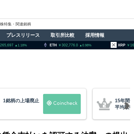
株特集・関連銘柄
プレスリリース
取引所比較
採用情報
ETH
302,776.0
XRP
163.23
0.98
1.55
ビットコインが移動、
米クラリ
約10ドル
月まで延