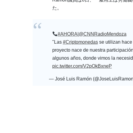
た。
#AHORA
|
@CNNRadioMendoza
"Las
#Criptomonedas
se utilizan hace
proyecto nace de nuestra participació
algunos años, donde vimos la necesid
pic.twitter.com/V2pOkBxneP
— José Luis Ramón (@JoseLuisRamo