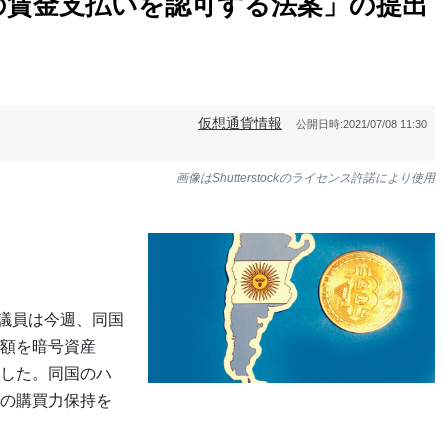
の賃金支払いを認可する法案」の提出
仮想通貨情報
公開日時:
2021/07/08 11:30
画像はShutterstockのライセンス許諾により使用
ón議員は今週、同国
額を暗号資産
した。同国のハ
の購買力保持を