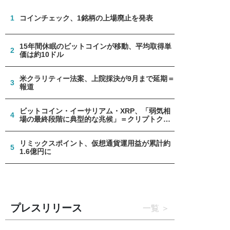
1
コインチェック、1銘柄の上場廃止を発表
15年間休眠のビットコインが移動、平均取得単
2
価は約10ドル
米クラリティー法案、上院採決が9月まで延期＝
3
報道
ビットコイン・イーサリアム・XRP、「弱気相
4
場の最終段階に典型的な兆候」＝クリプトクア
ント
リミックスポイント、仮想通貨運用益が累計約
5
1.6億円に
プレスリリース
一覧