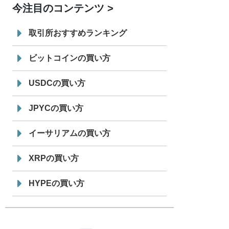
今注目のコンテンツ
7/29
SBI VCトレード株式会社
信託型円建
19:30
てステーブルコイン「JPYSC」徹底解
取引所おすすめランキング
説セミナーを開催
ビットコインの買い方
USDCの買い方
JPYCの買い方
イーサリアムの買い方
XRPの買い方
HYPEの買い方