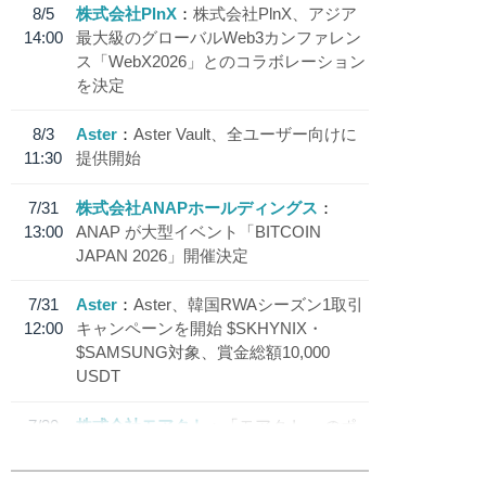
8/5
株式会社PlnX
株式会社PlnX、アジア
14:00
最大級のグローバルWeb3カンファレン
ス「WebX2026」とのコラボレーション
を決定
8/3
Aster
Aster Vault、全ユーザー向けに
11:30
提供開始
7/31
株式会社ANAPホールディングス
13:00
ANAP が大型イベント「BITCOIN
JAPAN 2026」開催決定
7/31
Aster
Aster、韓国RWAシーズン1取引
12:00
キャンペーンを開始 $SKHYNIX・
$SAMSUNG対象、賞金総額10,000
USDT
7/30
株式会社モアクト
「モアクト」 のポ
18:30
イント交換先に日本円ステーブルコイン
「 JPYC」を追加