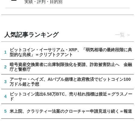
実績・評判・目的別
人気記事ランキング
一覧
ビットコイン・イーサリアム・XRP、「弱気相場の最終段階に典
1
型的な兆候」＝クリプトクアント
暗号資産交換業者に出庫制限強化を要請、詐欺被害防止へ 金融
2
庁と警察庁
アーサー・ヘイズ、AIバブル崩壊と政府救済でビットコイン100
3
万ドル超と予想
ビットコイン流出6.58万BTC、売り枯れ指標は接近＝グラスノー
4
ド
5
米上院、クラリティー法案のクローチャー申請見送り続く＝報道