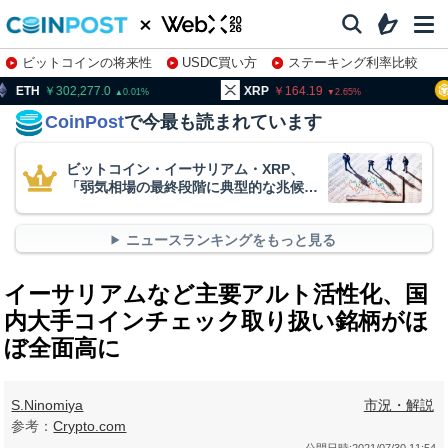
ビットコインの将来性
USDC買い方
ステーキング利率比較
株特集・関連銘柄
02,277.0
XRP
164.19
BNB
93
0.01
2.65
CoinPost
で今最も読まれています
ビットコイン・イーサリアム・XRP、
「弱気相場の最終段階に典型的な兆候」
＝クリプトクアント
ニュースランキングをもっと見る
イーサリアムなど主要アルト活性化、国
内大手コインチェック取り扱い銘柄がほ
ぼ全面高に
S.Ninomiya
市況・解説
参考：
Crypto.com
公開日時:
2021/07/30 11:54