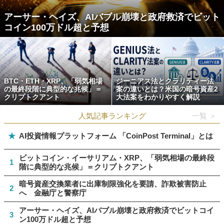
アーサー・ヘイズ、AIバブル崩壊と政府救済でビット
コイン100万ドル超と予想
BTC・ETH・XRP、「弱気相場
ジーニアス法とクラリティー法
の最終段階に典型的な兆候」＝
案の違いとは？米国の暗号資産2
クリプトクアント
大法案をわかりやすく解説
人気記事ランキング
一覧 ＞
★
AI投資情報プラットフォーム 「CoinPost Terminal」とは
ビットコイン・イーサリアム・XRP、「弱気相場の最終段
1
階に典型的な兆候」＝クリプトクアント
暗号資産交換業者に出庫制限強化を要請、詐欺被害防止
2
へ 金融庁と警察庁
アーサー・ヘイズ、AIバブル崩壊と政府救済でビットコイ
3
ン100万ドル超と予想