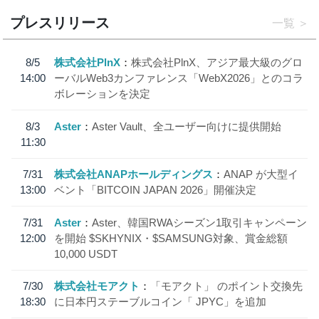
プレスリリース
一覧
8/5
株式会社PlnX
株式会社PlnX、アジア最大級のグロ
14:00
ーバルWeb3カンファレンス「WebX2026」とのコラ
ボレーションを決定
8/3
Aster
Aster Vault、全ユーザー向けに提供開始
11:30
7/31
株式会社ANAPホールディングス
ANAP が大型イ
13:00
ベント「BITCOIN JAPAN 2026」開催決定
7/31
Aster
Aster、韓国RWAシーズン1取引キャンペーン
12:00
を開始 $SKHYNIX・$SAMSUNG対象、賞金総額
10,000 USDT
7/30
株式会社モアクト
「モアクト」 のポイント交換先
18:30
に日本円ステーブルコイン「 JPYC」を追加