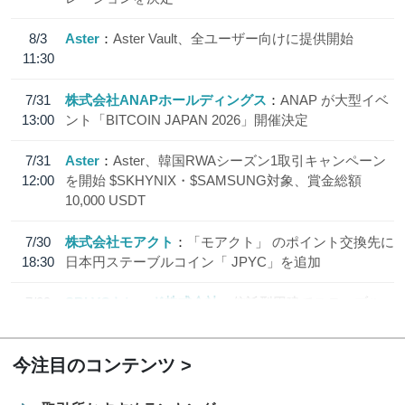
8/3
Aster
Aster Vault、全ユーザー向けに提供開始
11:30
7/31
株式会社ANAPホールディングス
ANAP が大型イベ
13:00
ント「BITCOIN JAPAN 2026」開催決定
7/31
Aster
Aster、韓国RWAシーズン1取引キャンペーン
12:00
を開始 $SKHYNIX・$SAMSUNG対象、賞金総額
10,000 USDT
7/30
株式会社モアクト
「モアクト」 のポイント交換先に
18:30
日本円ステーブルコイン「 JPYC」を追加
7/29
SBI VCトレード株式会社
信託型円建てステーブル
19:30
コイン「JPYSC」徹底解説セミナーを開催
今注目のコンテンツ