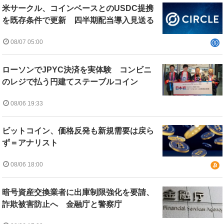
米サークル、コインベースとのUSDC提携
を既存条件で更新 四半期配当導入見送る
08/07 05:00
ローソンでJPYC決済を実体験 コンビニ
のレジで払う円建てステーブルコイン
08/06 19:33
ビットコイン、価格反発も新規需要は戻ら
ず＝アナリスト
08/06 18:00
暗号資産交換業者に出庫制限強化を要請、
詐欺被害防止へ 金融庁と警察庁