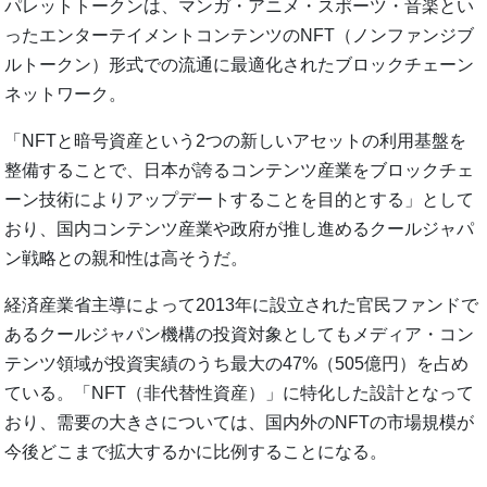
パレットトークンは、マンガ・アニメ・スポーツ・音楽とい
ったエンターテイメントコンテンツのNFT（ノンファンジブ
ルトークン）形式での流通に最適化されたブロックチェーン
ネットワーク。
「NFTと暗号資産という2つの新しいアセットの利⽤基盤を
整備することで、日本が誇るコンテンツ産業をブロックチェ
ーン技術によりアップデートすることを⽬的とする」として
おり、国内コンテンツ産業や政府が推し進めるクールジャパ
ン戦略との親和性は高そうだ。
経済産業省主導によって2013年に設⽴された官⺠ファンドで
あるクールジャパン機構の投資対象としてもメディア・コン
テンツ領域が投資実績のうち最⼤の47%（505億円）を占め
ている。「NFT（非代替性資産）」に特化した設計となって
おり、需要の大きさについては、国内外のNFTの市場規模が
今後どこまで拡大するかに比例することになる。