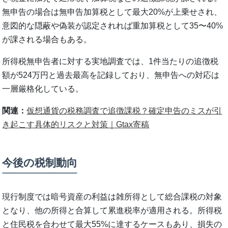
無申告の場合は無申告加算税として最大20%が上乗せされ、
意図的な隠蔽や偽装が認定されれば重加算税として35〜40%
が課される場合もある。
所得税無申告者に対する実地調査では、1件当たりの追徴税
額が524万円と過去最高を記録しており、無申告への対応は
一層厳格化している。
関連：
仮想通貨の税務調査で追徴課税？確定申告のミスが引
き起こす具体的リスクと対策｜Gtax寄稿
今後の税制動向
現行制度では暗号資産の利益は雑所得として総合課税の対象
となり、他の所得と合算して累進税率が適用される。所得税
と住民税を合わせて最大55%に達するケースもあり、損失の