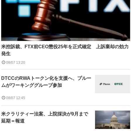
米控訴裁、FTX前CEO懲役25年を正式確定 上訴棄却の効力
発生
08/07 13:20
DTCCのRWAトークン化を支援へ、プルー
ムがワーキンググループ参加
08/07 12:45
米クラリティー法案、上院採決が9月まで
延期＝報道