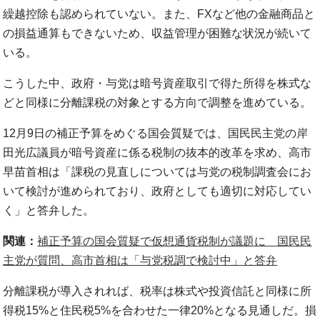
繰越控除も認められていない。また、FXなど他の金融商品と
の損益通算もできないため、収益管理が困難な状況が続いて
いる。
こうした中、政府・与党は暗号資産取引で得た所得を株式な
どと同様に分離課税の対象とする方向で調整を進めている。
12月9日の補正予算をめぐる国会質疑では、国民民主党の岸
田光広議員が暗号資産に係る税制の抜本的改革を求め、高市
早苗首相は「課税の見直しについては与党の税制調査会にお
いて検討が進められており、政府としても適切に対応してい
く」と答弁した。
関連：
補正予算の国会質疑で仮想通貨税制が議題に 国民民
主党が質問、高市首相は「与党税調で検討中」と答弁
分離課税が導入されれば、税率は株式や投資信託と同様に所
得税15%と住民税5%を合わせた一律20%となる見通しだ。損