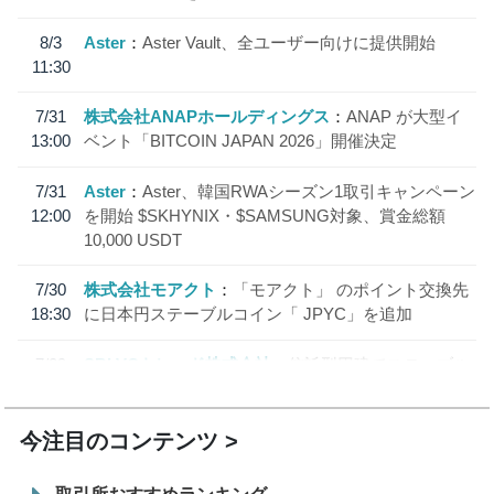
8/3
Aster
Aster Vault、全ユーザー向けに提供開始
11:30
7/31
株式会社ANAPホールディングス
ANAP が大型イ
13:00
ベント「BITCOIN JAPAN 2026」開催決定
7/31
Aster
Aster、韓国RWAシーズン1取引キャンペーン
12:00
を開始 $SKHYNIX・$SAMSUNG対象、賞金総額
10,000 USDT
7/30
株式会社モアクト
「モアクト」 のポイント交換先
18:30
に日本円ステーブルコイン「 JPYC」を追加
7/29
SBI VCトレード株式会社
信託型円建てステーブル
19:30
コイン「JPYSC」徹底解説セミナーを開催
今注目のコンテンツ