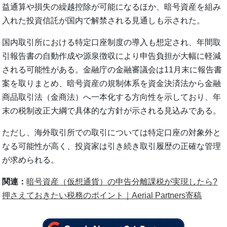
益通算や損失の繰越控除が可能になるほか、暗号資産を組み
入れた投資信託が国内で解禁される見通しも示された。
国内取引所における特定口座制度の導入も想定され、年間取
引報告書の自動作成や源泉徴収により申告負担が大幅に軽減
される可能性がある。金融庁の金融審議会は11月末に報告書
案を取りまとめ、暗号資産の規制体系を資金決済法から金融
商品取引法（金商法）へ一本化する方向性を示しており、年
末の税制改正大綱で具体的な方針が示される見込みである。
ただし、海外取引所での取引については特定口座の対象外と
なる可能性が高く、投資家は引き続き取引履歴の正確な管理
が求められる。
関連：
暗号資産（仮想通貨）の申告分離課税が実現したら?
押さえておきたい税務のポイント｜Aerial Partners寄稿