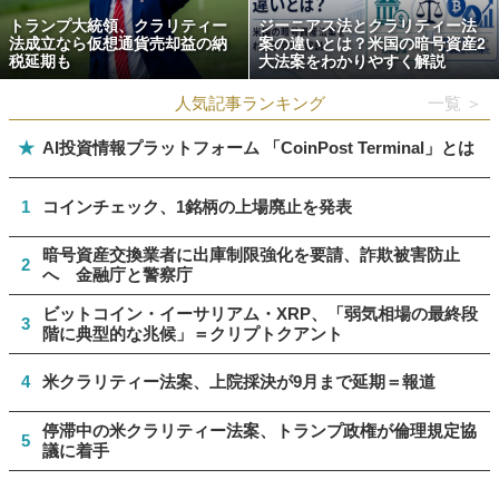
トランプ大統領、クラリティー
ジーニアス法とクラリティー法
法成立なら仮想通貨売却益の納
案の違いとは？米国の暗号資産2
税延期も
大法案をわかりやすく解説
人気記事ランキング
一覧 ＞
★
AI投資情報プラットフォーム 「CoinPost Terminal」とは
1
コインチェック、1銘柄の上場廃止を発表
暗号資産交換業者に出庫制限強化を要請、詐欺被害防止
2
へ 金融庁と警察庁
ビットコイン・イーサリアム・XRP、「弱気相場の最終段
3
階に典型的な兆候」＝クリプトクアント
4
米クラリティー法案、上院採決が9月まで延期＝報道
停滞中の米クラリティー法案、トランプ政権が倫理規定協
5
議に着手