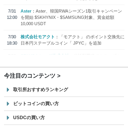
7/31
Aster
Aster、韓国RWAシーズン1取引キャンペーン
12:00
を開始 $SKHYNIX・$SAMSUNG対象、賞金総額
10,000 USDT
7/30
株式会社モアクト
「モアクト」 のポイント交換先に
18:30
日本円ステーブルコイン「 JPYC」を追加
7/29
SBI VCトレード株式会社
信託型円建てステーブル
19:30
コイン「JPYSC」徹底解説セミナーを開催
今注目のコンテンツ
取引所おすすめランキング
ビットコインの買い方
USDCの買い方