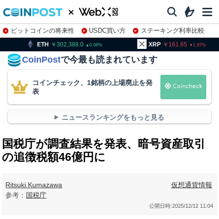
ビットコインの将来性
USDC買い方
ステーキング利率比較
株特集・関連銘柄
302,388.0
XRP
161.65
BNB
0.06
1.87
CoinPost
で今最も読まれています
コインチェック、1銘柄の上場廃止を発
表
ニュースランキングをもっと見る
国税庁が調査結果を発表、暗号資産取引
の追徴税額46億円に
Ritsuki.Kumazawa
仮想通貨情報
参考：
国税庁
公開日時:
2025/12/12 11:04