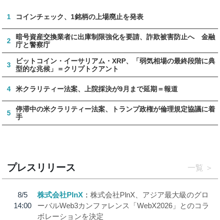
1
コインチェック、1銘柄の上場廃止を発表
暗号資産交換業者に出庫制限強化を要請、詐欺被害防止へ 金融
2
庁と警察庁
ビットコイン・イーサリアム・XRP、「弱気相場の最終段階に典
3
型的な兆候」＝クリプトクアント
4
米クラリティー法案、上院採決が9月まで延期＝報道
停滞中の米クラリティー法案、トランプ政権が倫理規定協議に着
5
手
プレスリリース
一覧
8/5
株式会社PlnX
株式会社PlnX、アジア最大級のグロ
14:00
ーバルWeb3カンファレンス「WebX2026」とのコラ
ボレーションを決定