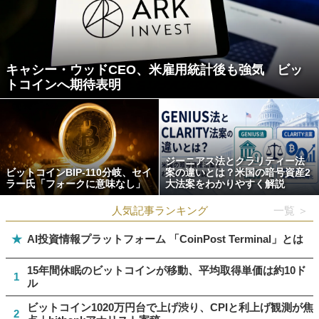
キャシー・ウッドCEO、米雇用統計後も強気 ビッ
トコインへ期待表明
ジーニアス法とクラリティー法
ビットコインBIP-110分岐、セイ
案の違いとは？米国の暗号資産2
ラー氏「フォークに意味なし」
大法案をわかりやすく解説
人気記事ランキング
一覧 ＞
★
AI投資情報プラットフォーム 「CoinPost Terminal」とは
15年間休眠のビットコインが移動、平均取得単価は約10ド
1
ル
ビットコイン1020万円台で上げ渋り、CPIと利上げ観測が焦
2