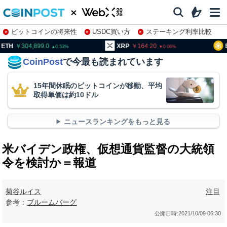
ビットコインの将来性
USDC買い方
ステーキング利率比較
株特集・関連銘柄
04,899.0
XRP
164.20
BNB
9
0.53
0.06
CoinPost
で今最も読まれています
15年間休眠のビットコインが移動、平均
取得単価は約10ドル
ニュースランキングをもっと見る
米バイデン政権、仮想通貨監督の大統領
令を検討か＝報道
菊谷ルイス
注目
参考：
ブルームバーグ
公開日時:
2021/10/09 06:30