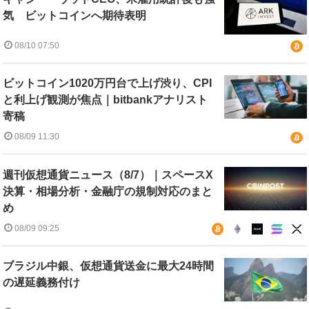
気 ビットコインへ期待表明
08/10 07:50
ビットコイン1020万円台で上げ渋り、CPI
と利上げ観測が焦点｜bitbankアナリスト
寄稿
08/09 11:30
週刊仮想通貨ニュース（8/7）｜スペースX
決算・相場分析・金融庁の規制対応のまと
め
08/09 09:25
ブラジル中銀、仮想通貨送金に最大24時間
の遅延義務付け