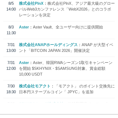
8/5
株式会社PlnX
株式会社PlnX、アジア最大級のグロー
14:00
バルWeb3カンファレンス「WebX2026」とのコラボ
レーションを決定
8/3
Aster
Aster Vault、全ユーザー向けに提供開始
11:30
7/31
株式会社ANAPホールディングス
ANAP が大型イベ
13:00
ント「BITCOIN JAPAN 2026」開催決定
7/31
Aster
Aster、韓国RWAシーズン1取引キャンペーン
12:00
を開始 $SKHYNIX・$SAMSUNG対象、賞金総額
10,000 USDT
7/30
株式会社モアクト
「モアクト」 のポイント交換先に
18:30
日本円ステーブルコイン「 JPYC」を追加
7/29
SBI VCトレード株式会社
信託型円建てステーブル
19:30
コイン「JPYSC」徹底解説セミナーを開催