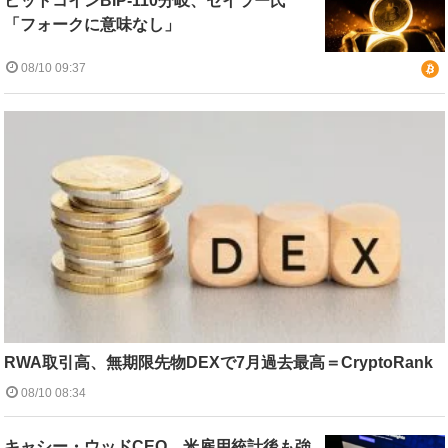
ビットコインBIP-110分岐、セイラー氏
「フォークに意味なし」
08/10 09:37
RWA取引高、無期限先物DEXで7月過去最高＝CryptoRank
08/10 08:34
キャシー・ウッドCEO、米雇用統計後も強