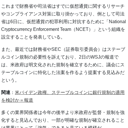
これまで財務省や司法省はすでに仮想通貨に関するリサーチ
やコンプライアンス対策に取り掛かっており、例として司法
省は6日に、仮想通貨の犯罪利用に対抗するために「National
Cryptocurrency Enforcement Team（NCET）」という組織を
設立することを発表している。
また、最近では財務省やSEC（証券取引委員会）はステーブ
ルコイン規制の必要性を訴えており、2日のWSJの報道で
は、米政府は明文化された規制を確立するために、議会にス
テーブルコインに特化した法案を作るよう提案する見込みだ
という。
関連
：
米バイデン政権、ステーブルコインに銀行規制の適用
を検討か＝報道
多くの業界関係者は今年の後半より米政府が監督・規制を強
化すると見込んでおり、一部が明確な規制が確立されること
は業界にとって「強気」であると見ている模様だ。