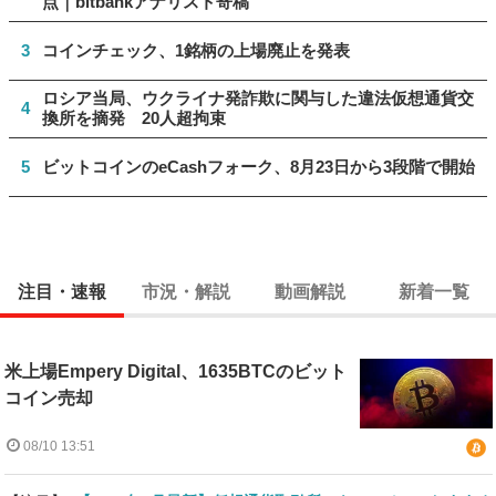
点｜bitbankアナリスト寄稿
3
コインチェック、1銘柄の上場廃止を発表
ロシア当局、ウクライナ発詐欺に関与した違法仮想通貨交
4
換所を摘発 20人超拘束
5
ビットコインのeCashフォーク、8月23日から3段階で開始
注目・速報
市況・解説
動画解説
新着一覧
米上場Empery Digital、1635BTCのビット
コイン売却
08/10 13:51