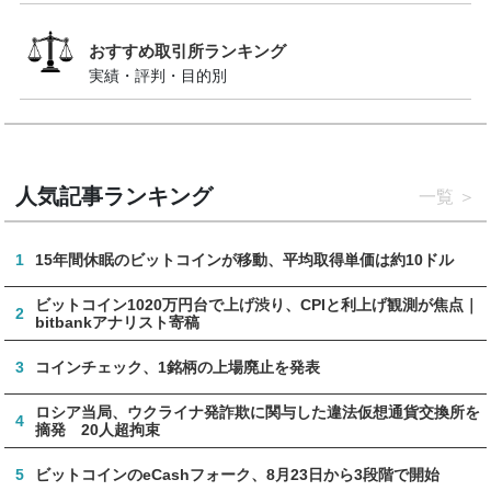
おすすめ取引所ランキング
実績・評判・目的別
人気記事ランキング
一覧
1
15年間休眠のビットコインが移動、平均取得単価は約10ドル
ビットコイン1020万円台で上げ渋り、CPIと利上げ観測が焦点｜
2
bitbankアナリスト寄稿
3
コインチェック、1銘柄の上場廃止を発表
ロシア当局、ウクライナ発詐欺に関与した違法仮想通貨交換所を
4
摘発 20人超拘束
5
ビットコインのeCashフォーク、8月23日から3段階で開始