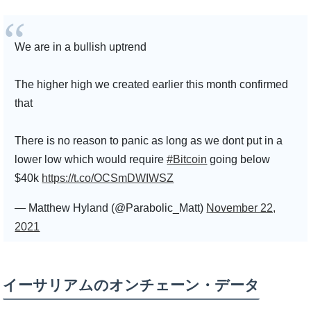
We are in a bullish uptrend
The higher high we created earlier this month confirmed
that
There is no reason to panic as long as we dont put in a
lower low which would require
#Bitcoin
going below
$40k
https://t.co/OCSmDWIWSZ
— Matthew Hyland (@Parabolic_Matt)
November 22,
2021
イーサリアムのオンチェーン・データ