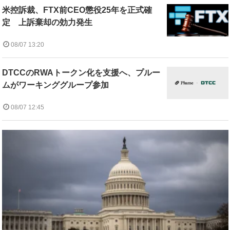
米控訴裁、FTX前CEO懲役25年を正式確
定 上訴棄却の効力発生
08/07 13:20
DTCCのRWAトークン化を支援へ、プルー
ムがワーキンググループ参加
08/07 12:45