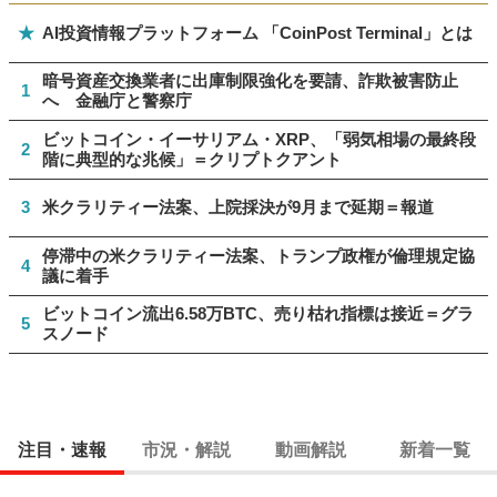
★
AI投資情報プラットフォーム 「CoinPost Terminal」とは
暗号資産交換業者に出庫制限強化を要請、詐欺被害防止
1
へ 金融庁と警察庁
ビットコイン・イーサリアム・XRP、「弱気相場の最終段
2
階に典型的な兆候」＝クリプトクアント
3
米クラリティー法案、上院採決が9月まで延期＝報道
停滞中の米クラリティー法案、トランプ政権が倫理規定協
4
議に着手
ビットコイン流出6.58万BTC、売り枯れ指標は接近＝グラ
5
スノード
注目・速報
市況・解説
動画解説
新着一覧