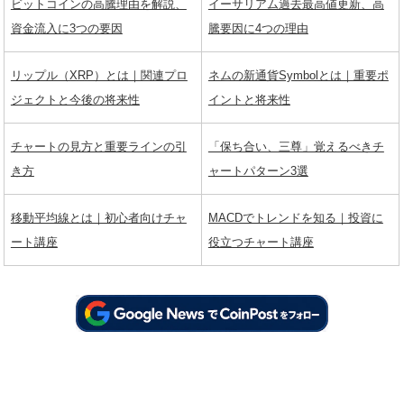
ビットコインの高騰理由を解説、
イーサリアム過去最高値更新、高
資金流入に3つの要因
騰要因に4つの理由
リップル（XRP）とは｜関連プロ
ネムの新通貨Symbolとは｜重要ポ
ジェクトと今後の将来性
イントと将来性
チャートの見方と重要ラインの引
「保ち合い、三尊」覚えるべきチ
き方
ャートパターン3選
移動平均線とは｜初心者向けチャ
MACDでトレンドを知る｜投資に
ート講座
役立つチャート講座