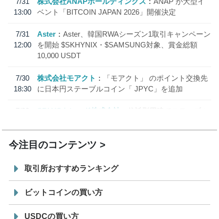
7/31
株式会社ANAPホールディングス
ANAP が大型イ
13:00
ベント「BITCOIN JAPAN 2026」開催決定
7/31
Aster
Aster、韓国RWAシーズン1取引キャンペーン
12:00
を開始 $SKHYNIX・$SAMSUNG対象、賞金総額
10,000 USDT
7/30
株式会社モアクト
「モアクト」 のポイント交換先
18:30
に日本円ステーブルコイン「 JPYC」を追加
7/29
SBI VCトレード株式会社
信託型円建てステーブル
19:30
コイン「JPYSC」徹底解説セミナーを開催
今注目のコンテンツ
取引所おすすめランキング
ビットコインの買い方
USDCの買い方