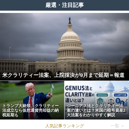
厳選・注目記事
米クラリティー法案、上院採決が9月まで延期＝報道
トランプ大統領、クラリティー
ジーニアス法とクラリティー法
法成立なら仮想通貨売却益の納
案の違いとは？米国の暗号資産2
税延期も
大法案をわかりやすく解説
人気記事ランキング
一覧 ＞