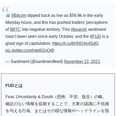
#Bitcoin
dipped back as low as $56.9k in the early
Monday hours, and this has pushed traders' perceptions
of
$BTC
into negative territory. This
#bearish
sentiment
hasn't been seen since early October, and the
#FUD
is a
good sign of capitulation.
https://t.co/6HND4o4SdG
pic.twitter.com/mtgl02xQrB
— Santiment (@santimentfeed)
November 22, 2021
FUDとは
Fear, Uncertainty & Doubt（恐怖、不安、疑念）の略。
確証のない情報を拡散することで、大衆の認識に不信感
を与える行為、またはその様な情報やヘッドラインを指