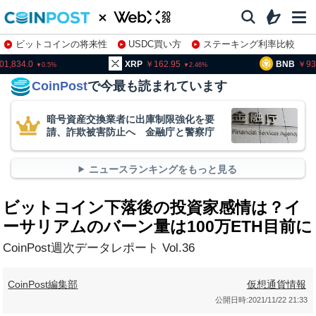
ビットコインの将来性
USDC買い方
ステーキング利率比較
株特集・関連銘柄
01,834.0
XRP
162.95
BNB
93
0.5
2.46
CoinPost
で今最も読まれています
暗号資産交換業者に出庫制限強化を要
請、詐欺被害防止へ 金融庁と警察庁
ニュースランキングをもっと見る
ビットコイン下落後の投資家感情は？イ
ーサリアムのバーン量は100万ETH目前に
CoinPost週次データレポート Vol.36
CoinPost編集部
仮想通貨情報
公開日時:
2021/11/22 21:33