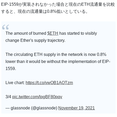
EIP-1559が実装されなかった場合と現在のETH流通量を比較
すると、現在の流通量は0.8%低いとしている。
The amount of burned
$ETH
has started to visibly
change Ether's supply trajectory.
The circulating ETH supply in the network is now 0.8%
lower than it would be without the implementation of EIP-
1559.
Live chart:
https://t.co/vwOB1AOTzm
3/4
pic.twitter.com/lpgBF80pqv
— glassnode (@glassnode)
November 19, 2021