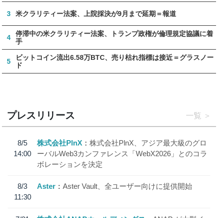
3
米クラリティー法案、上院採決が9月まで延期＝報道
停滞中の米クラリティー法案、トランプ政権が倫理規定協議に着
4
手
ビットコイン流出6.58万BTC、売り枯れ指標は接近＝グラスノー
5
ド
プレスリリース
一覧
8/5
株式会社PlnX
株式会社PlnX、アジア最大級のグロ
14:00
ーバルWeb3カンファレンス「WebX2026」とのコラ
ボレーションを決定
8/3
Aster
Aster Vault、全ユーザー向けに提供開始
11:30