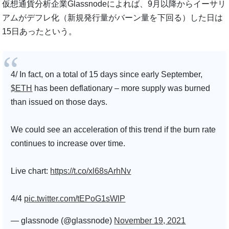
仮想通貨分析企業Glassnodeによれば、9月以降からイーサリ
アムがデフレ化（新規発行量がバーン量を下回る）した日は
15日あったという。
4/ In fact, on a total of 15 days since early September,
$ETH
has been deflationary – more supply was burned
than issued on those days.
We could see an acceleration of this trend if the burn rate
continues to increase over time.
Live chart:
https://t.co/xl68sArhNv
4/4
pic.twitter.com/tEPoG1sWlP
— glassnode (@glassnode)
November 19, 2021