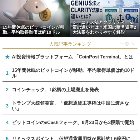
ジーニアス法とクラリティー法
15年間休眠のビットコインが移
案の違いとは？米国の暗号資産2
動、平均取得単価は約10ドル
大法案をわかりやすく解説
人気記事ランキング
一覧 ＞
★
AI投資情報プラットフォーム 「CoinPost Terminal」とは
15年間休眠のビットコインが移動、平均取得単価は約10ド
1
ル
2
コインチェック、1銘柄の上場廃止を発表
トランプ大統領発言、「仮想通貨主導権は中国に渡さな
3
い」
4
ビットコインのeCashフォーク、8月23日から3段階で開始
5
リミックスポイント、仮想通貨運用益が累計約1.6億円に