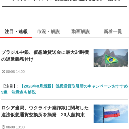
注目・速報
市況・解説
動画解説
新着一覧
ブラジル中銀、仮想通貨送金に最大24時間
の遅延義務付け
08/08 14:00
【注目】:
【2026年8月最新】仮想通貨取引所のキャンペーンおすすめ
9選 注意点も解説
ロシア当局、ウクライナ発詐欺に関与した
違法仮想通貨交換所を摘発 20人超拘束
08/08 13:00