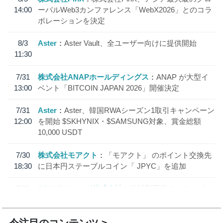
14:00
ーバルWeb3カンファレンス「WebX2026」とのコラ
ボレーションを決定
8/3
Aster
Aster Vault、全ユーザー向けに提供開始
11:30
7/31
株式会社ANAPホールディングス
ANAP が大型イ
13:00
ベント「BITCOIN JAPAN 2026」開催決定
7/31
Aster
Aster、韓国RWAシーズン1取引キャンペーン
12:00
を開始 $SKHYNIX・$SAMSUNG対象、賞金総額
10,000 USDT
7/30
株式会社モアクト
「モアクト」 のポイント交換先
18:30
に日本円ステーブルコイン「 JPYC」を追加
7/29
SBI VCトレード株式会社
信託型円建てステーブル
19:30
コイン「JPYSC」徹底解説セミナーを開催