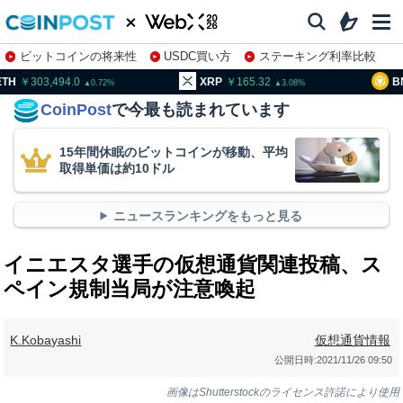
ビットコインの将来性
USDC買い方
ステーキング利率比較
株特集・関連銘柄
03,494.0
XRP
165.32
BNB
95
0.72
3.08
CoinPost
で今最も読まれています
15年間休眠のビットコインが移動、平均
取得単価は約10ドル
ニュースランキングをもっと見る
イニエスタ選手の仮想通貨関連投稿、ス
ペイン規制当局が注意喚起
K.Kobayashi
仮想通貨情報
公開日時:
2021/11/26 09:50
画像はShutterstockのライセンス許諾により使用