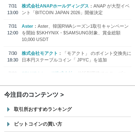
7/31
株式会社ANAPホールディングス
ANAP が大型イベ
13:00
ント「BITCOIN JAPAN 2026」開催決定
7/31
Aster
Aster、韓国RWAシーズン1取引キャンペーン
12:00
を開始 $SKHYNIX・$SAMSUNG対象、賞金総額
10,000 USDT
7/30
株式会社モアクト
「モアクト」 のポイント交換先に
18:30
日本円ステーブルコイン「 JPYC」を追加
7/29
SBI VCトレード株式会社
信託型円建てステーブル
19:30
コイン「JPYSC」徹底解説セミナーを開催
今注目のコンテンツ
取引所おすすめランキング
ビットコインの買い方