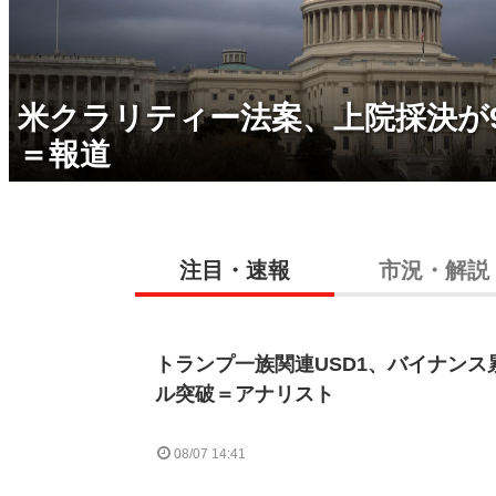
米クラリティー法案、上院採決が
＝報道
注目・速報
市況・解説
トランプ一族関連USD1、バイナンス
ル突破＝アナリスト
08/07 14:41