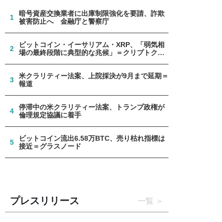
暗号資産交換業者に出庫制限強化を要請、詐欺
1
被害防止へ 金融庁と警察庁
ビットコイン・イーサリアム・XRP、「弱気相
2
場の最終段階に典型的な兆候」＝クリプトクア
ント
米クラリティー法案、上院採決が9月まで延期＝
3
報道
停滞中の米クラリティー法案、トランプ政権が
4
倫理規定協議に着手
ビットコイン流出6.58万BTC、売り枯れ指標は
5
接近＝グラスノード
プレスリリース
一覧