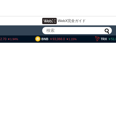
WebX完全ガイド
BNB
93,066.0
TRX
51.83
1.15
0.15
米クラリティー法案、上院採決が9
月まで延期＝報道