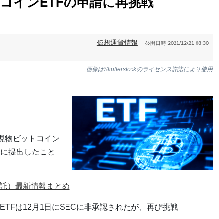
ットコインETFの申請に再挑戦
仮想通貨情報
公開日時:
2021/12/21 08:30
画像はShutterstockのライセンス許諾により使用
び現物ビットコイン
）に提出したこと
信託）最新情報まとめ
TFは12月1日にSECに非承認されたが、再び挑戦