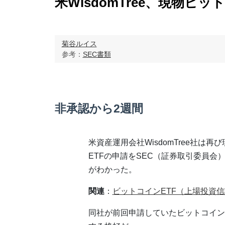
米WisdomTree、現物ビ
菊谷ルイス
参考：
SEC書類
非承認から2週間
米資産運用会社WisdomTree社は再
ETFの申請をSEC（証券取引委員会
がわかった。
関連
：
ビットコインETF（上場投資
同社が前回申請していたビットコインE