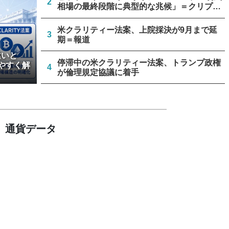
2
相場の最終段階に典型的な兆候」＝クリプト
クアント
米クラリティー法案、上院採決が9月まで延
3
期＝報道
違いと
停滞中の米クラリティー法案、トランプ政権
やすく解
4
が倫理規定協議に着手
ビットコイン流出6.58万BTC、売り枯れ指標
5
は接近＝グラスノード
通貨データ