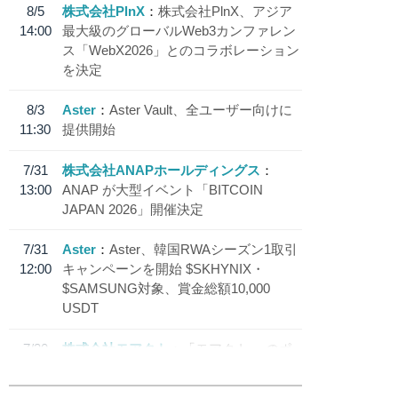
8/5
株式会社PlnX
株式会社PlnX、アジア
14:00
最大級のグローバルWeb3カンファレン
ス「WebX2026」とのコラボレーション
を決定
8/3
Aster
Aster Vault、全ユーザー向けに
11:30
提供開始
7/31
株式会社ANAPホールディングス
13:00
ANAP が大型イベント「BITCOIN
JAPAN 2026」開催決定
7/31
Aster
Aster、韓国RWAシーズン1取引
12:00
キャンペーンを開始 $SKHYNIX・
$SAMSUNG対象、賞金総額10,000
USDT
7/30
株式会社モアクト
「モアクト」 のポ
18:30
イント交換先に日本円ステーブルコイン
「 JPYC」を追加