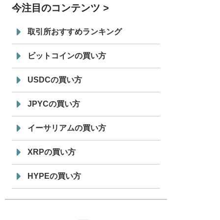
今注目のコンテンツ
7/29
SBI VCトレード株式会社
信託型円建
19:30
てステーブルコイン「JPYSC」徹底解
取引所おすすめランキング
説セミナーを開催
ビットコインの買い方
USDCの買い方
JPYCの買い方
イーサリアムの買い方
XRPの買い方
HYPEの買い方