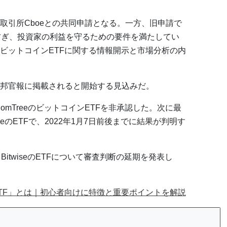
取引所Cboeとの共同申請となる。一方、旧申請で
防ぎ、投資家の利益を守るための要件を満たしてい
ビットコインETFに関する情報開示と市場分析の内
邦官報に掲載されると開始する見込みだ。
isdomTreeのビットコインETFを非承認した。次に最
ieのETFで、2022年1月7日前後までに結果が判明す
itwiseのETFについて審査判断の延期を発表し
TF」とは｜初心者向けに特徴と重要ポイントを解説