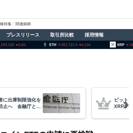
株特集・関連銘柄
プレスリリース
取引所比較
採用情報
ETH
301,721.0
XRP
162.70
0.12
1.94
コイン・イーサリアム・
、「弱気相場の最終段階に典型
候」＝クリプトクアント