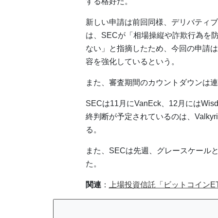
する格好だ。
新しい申請は前回同様、デリバティブ
は、SECが「相場操縦や詐欺行為を
ない」と指摘したため、今回の申請は
容を強化しているという。
また、審査期間のカウントダウンは連
SECは11月にVanEck、12月にはW
終判断が予定されているのは、Valkyr
る。
また、SECは先週、グレースケールとB
た。
関連
：
上場投資信託「ビットコインE