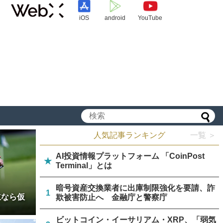
iOS
android
YouTube
人気記事ランキング
一覧 ＞
AI投資情報プラットフォーム 「CoinPost
★
Terminal」とは
暗号資産交換業者に出庫制限強化を要請、詐
1
立なら仮
欺被害防止へ 金融庁と警察庁
ビットコイン・イーサリアム・XRP、「弱気