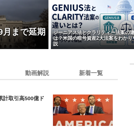
9月まで延期
ジーニアス法とクラリティー法案の
は？米国の暗号資産2大法案をわかり
説
動画解説
新着一覧
累計取引高500億ド