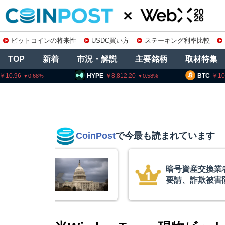
ビットコインの将来性
USDC買い方
ステーキング利率比較
TOP
新着
市況・解説
主要銘柄
取材特集
HYPE
8,812.20
BTC
10,193,120
0.58
0.6
CoinPost
で今最も読まれています
業者に出庫制限強化を
ビット
害防止へ 金融庁と警
XRP
的な兆