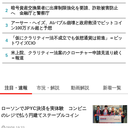
暗号資産交換業者に出庫制限強化を要請、詐欺被害防止
2
へ 金融庁と警察庁
アーサー・ヘイズ、AIバブル崩壊と政府救済でビットコイ
3
ン100万ドル超と予想
「仮にクラリティー法不成立でも仮想通貨は前進」＝ビッ
4
トワイズCIO
米上院、クラリティー法案のクローチャー申請見送り続く
5
＝報道
注目・速報
市況・解説
動画解説
新着一覧
ローソンでJPYC決済を実体験 コンビニ
のレジで払う円建てステーブルコイン
08/06 19:33