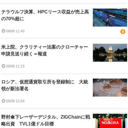
テラウルフ決算、HPCリース収益が売上高
の70%超に
08/06 11:40
米上院、クラリティー法案のクローチャー
申請見送り続く＝報道
08/06 11:15
ロシア、仮想通貨取引所を登録制に 大統
領が新法署名
08/06 11:04
野村傘下レーザーデジタル、ZIGChainに戦
略出資 TVL1億ドル目標