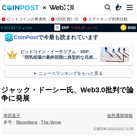
ビットコインの将来性
USDC買い方
ステーキング利率比較
株特集・関連銘柄
02,627.0
XRP
165.45
BNB
9
2.02
1.77
CoinPost
で今最も読まれています
ビットコイン・イーサリアム・XRP、
「弱気相場の最終段階に典型的な兆候」
＝クリプトクアント
ニュースランキングをもっと見る
ジャック・ドーシー氏、Web3.0批判で論
争に発展
幸田直子
仮想通貨情報
参考：
Bloomberg
,
The Verge
公開日時:
2021/12/22 11:59