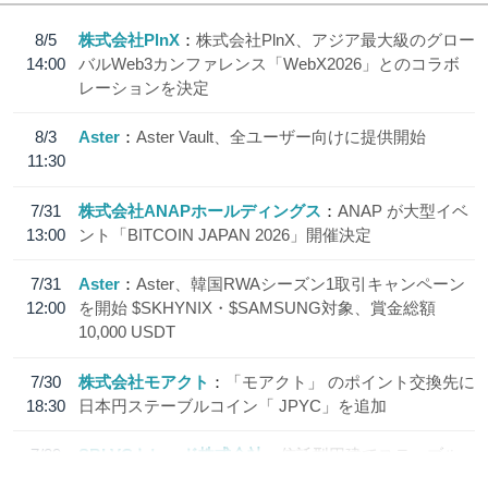
8/5
株式会社PlnX
株式会社PlnX、アジア最大級のグロー
14:00
バルWeb3カンファレンス「WebX2026」とのコラボ
レーションを決定
8/3
Aster
Aster Vault、全ユーザー向けに提供開始
11:30
7/31
株式会社ANAPホールディングス
ANAP が大型イベ
13:00
ント「BITCOIN JAPAN 2026」開催決定
7/31
Aster
Aster、韓国RWAシーズン1取引キャンペーン
12:00
を開始 $SKHYNIX・$SAMSUNG対象、賞金総額
10,000 USDT
7/30
株式会社モアクト
「モアクト」 のポイント交換先に
18:30
日本円ステーブルコイン「 JPYC」を追加
7/29
SBI VCトレード株式会社
信託型円建てステーブル
19:30
コイン「JPYSC」徹底解説セミナーを開催