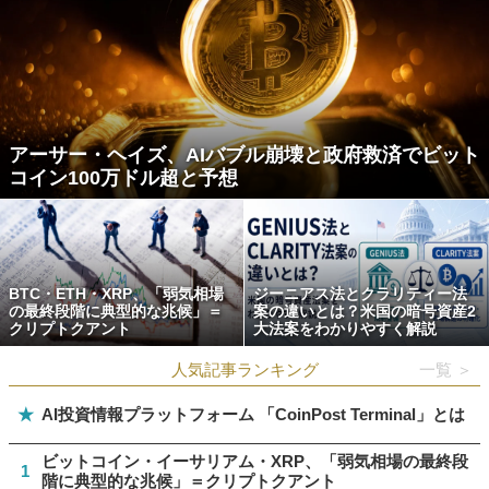
アーサー・ヘイズ、AIバブル崩壊と政府救済でビット
コイン100万ドル超と予想
BTC・ETH・XRP、「弱気相場
ジーニアス法とクラリティー法
の最終段階に典型的な兆候」＝
案の違いとは？米国の暗号資産2
クリプトクアント
大法案をわかりやすく解説
人気記事ランキング
一覧 ＞
★
AI投資情報プラットフォーム 「CoinPost Terminal」とは
ビットコイン・イーサリアム・XRP、「弱気相場の最終段
1
階に典型的な兆候」＝クリプトクアント