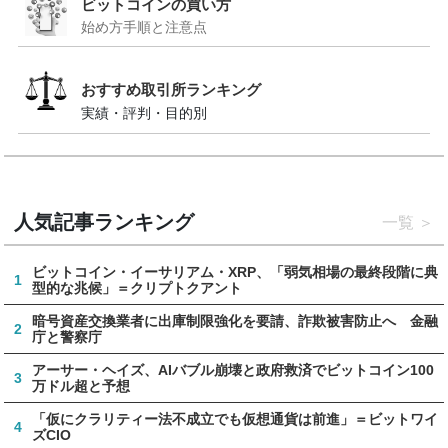
ビットコインの買い方
始め方手順と注意点
おすすめ取引所ランキング
実績・評判・目的別
人気記事ランキング
一覧
ビットコイン・イーサリアム・XRP、「弱気相場の最終段階に典
1
型的な兆候」＝クリプトクアント
暗号資産交換業者に出庫制限強化を要請、詐欺被害防止へ 金融
2
庁と警察庁
アーサー・ヘイズ、AIバブル崩壊と政府救済でビットコイン100
3
万ドル超と予想
「仮にクラリティー法不成立でも仮想通貨は前進」＝ビットワイ
4
ズCIO