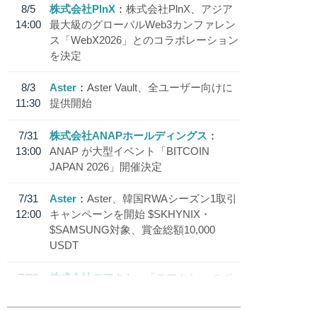
8/5
株式会社PlnX
株式会社PlnX、アジア
14:00
最大級のグローバルWeb3カンファレン
ス「WebX2026」とのコラボレーション
を決定
8/3
Aster
Aster Vault、全ユーザー向けに
11:30
提供開始
7/31
株式会社ANAPホールディングス
13:00
ANAP が大型イベント「BITCOIN
JAPAN 2026」開催決定
7/31
Aster
Aster、韓国RWAシーズン1取引
12:00
キャンペーンを開始 $SKHYNIX・
$SAMSUNG対象、賞金総額10,000
USDT
7/30
株式会社モアクト
「モアクト」 のポ
18:30
イント交換先に日本円ステーブルコイン
「 JPYC」を追加