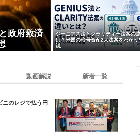
壊と政府救済
ジーニアス法とクラリティー法案の
は？米国の暗号資産2大法案をわかり
想
説
動画解説
新着一覧
ビニのレジで払う円