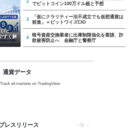
2
でビットコイン100万ドル超と予想
「仮にクラリティー法不成立でも仮想通貨は
3
前進」＝ビットワイズCIO
違いと
暗号資産交換業者に出庫制限強化を要請、詐
やすく解
4
欺被害防止へ 金融庁と警察庁
金融庁、暗号資産・ステーブルコイン課を新
5
設 8月7日組織再編
通貨データ
Track all markets on TradingView
プレスリリース
一覧