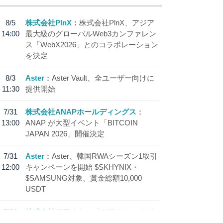
8/5
株式会社PlnX
株式会社PlnX、アジア
14:00
最大級のグローバルWeb3カンファレン
ス「WebX2026」とのコラボレーション
を決定
8/3
Aster
Aster Vault、全ユーザー向けに
11:30
提供開始
7/31
株式会社ANAPホールディングス
13:00
ANAP が大型イベント「BITCOIN
JAPAN 2026」開催決定
7/31
Aster
Aster、韓国RWAシーズン1取引
12:00
キャンペーンを開始 $SKHYNIX・
$SAMSUNG対象、賞金総額10,000
USDT
7/30
株式会社モアクト
「モアクト」 のポ
18:30
イント交換先に日本円ステーブルコイン