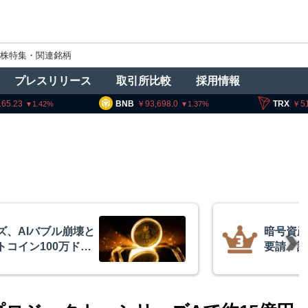
株特集・関連銘柄
プレスリリース
取引所比較
採用情報
BNB
93,698.0
TRX
51.73
1.37
0.07
業者に出庫制限強化を
ビット
害防止へ 金融庁と警
XRP
的な兆