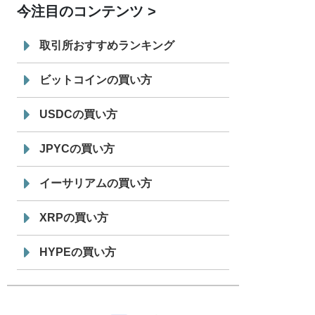
今注目のコンテンツ
7/29
SBI VCトレード株式会社
信託型円建
19:30
てステーブルコイン「JPYSC」徹底解
取引所おすすめランキング
説セミナーを開催
ビットコインの買い方
USDCの買い方
JPYCの買い方
イーサリアムの買い方
XRPの買い方
HYPEの買い方