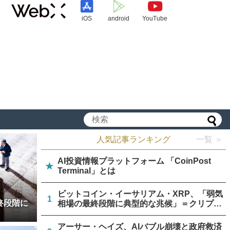
iOS
android
YouTube
人気記事ランキング
一覧 ＞
AI投資情報プラットフォーム 「CoinPost
★
Terminal」とは
ビットコイン・イーサリアム・XRP、「弱気
1
終段階に
相場の最終段階に典型的な兆候」＝クリプト
クアント
アーサー・ヘイズ、AIバブル崩壊と政府救済