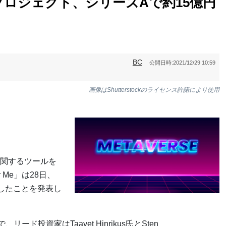
ロジェクト、シリーズAで約15億円
BC
公開日時:
2021/12/29 10:59
画像はShutterstockのライセンス許諾により使用
関するツールを
r Me」は28日、
達したことを発表し
ド投資家はTaavet Hinrikus氏とSten