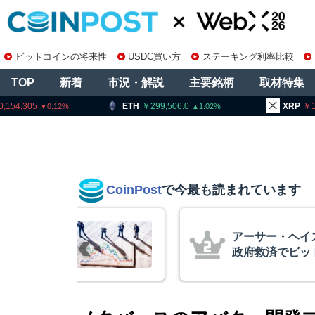
ビットコインの将来性
USDC買い方
ステーキング利率比較
TOP
新着
市況・解説
主要銘柄
取材特集
ETH
299,506.0
XRP
165.23
1.02
1.42
CoinPost
で今最も読まれています
Iバブル崩壊と
暗号資産交換
ン100万ドル
要請、詐欺被
察庁