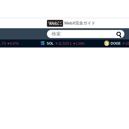
WebX完全ガイド
SOL
11,533.1
DOGE
10.84
H
1.29
1.54
コイン・イーサリアム・
、「弱気相場の最終段階に典型
候」＝クリプトクアント