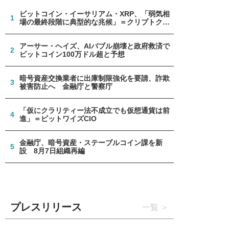
ビットコイン・イーサリアム・XRP、「弱気相
1
場の最終段階に典型的な兆候」＝クリプトクア
ント
アーサー・ヘイズ、AIバブル崩壊と政府救済で
2
ビットコイン100万ドル超と予想
暗号資産交換業者に出庫制限強化を要請、詐欺
3
被害防止へ 金融庁と警察庁
「仮にクラリティー法不成立でも仮想通貨は前
4
進」＝ビットワイズCIO
金融庁、暗号資産・ステーブルコイン課を新
5
設 8月7日組織再編
プレスリリース
一覧