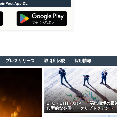
oinPost App DL
プレスリリース
取引所比較
採用情報
BTC・ETH・XRP、「弱気相場の最
典型的な兆候」＝クリプトクアント