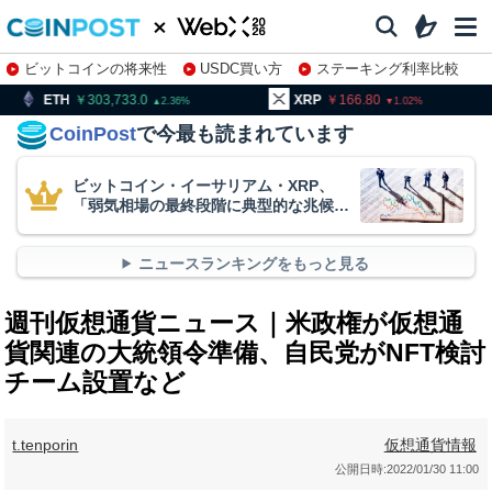
ビットコインの将来性
USDC買い方
ステーキング利率比較
株特集・関連銘柄
303,733.0
XRP
166.80
BNB
2.36
1.02
CoinPost
で今最も読まれています
ビットコイン・イーサリアム・XRP、
「弱気相場の最終段階に典型的な兆候」
＝クリプトクアント
ニュースランキングをもっと見る
週刊仮想通貨ニュース｜米政権が仮想通
貨関連の大統領令準備、自民党がNFT検討
チーム設置など
t.tenporin
仮想通貨情報
公開日時:
2022/01/30 11:00