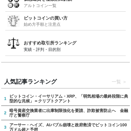
アルトコイン一覧
ビットコインの買い方
始め方手順と注意点
おすすめ取引所ランキング
実績・評判・目的別
人気記事ランキング
一覧
ビットコイン・イーサリアム・XRP、「弱気相場の最終段階に典
1
型的な兆候」＝クリプトクアント
暗号資産交換業者に出庫制限強化を要請、詐欺被害防止へ 金融
2
庁と警察庁
アーサー・ヘイズ、AIバブル崩壊と政府救済でビットコイン100
3
万ドル超と予想