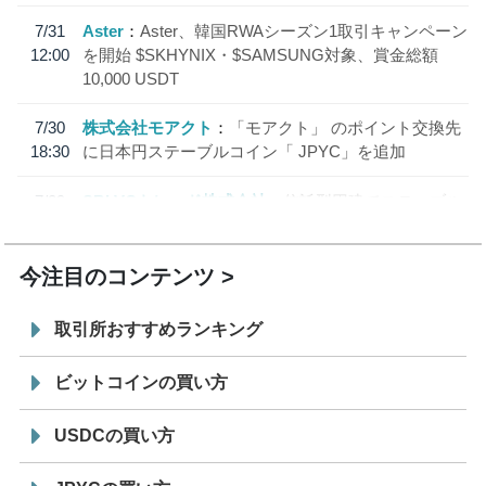
7/31
Aster
Aster、韓国RWAシーズン1取引キャンペーン
12:00
を開始 $SKHYNIX・$SAMSUNG対象、賞金総額
10,000 USDT
7/30
株式会社モアクト
「モアクト」 のポイント交換先
18:30
に日本円ステーブルコイン「 JPYC」を追加
7/29
SBI VCトレード株式会社
信託型円建てステーブル
19:30
コイン「JPYSC」徹底解説セミナーを開催
今注目のコンテンツ
取引所おすすめランキング
ビットコインの買い方
USDCの買い方