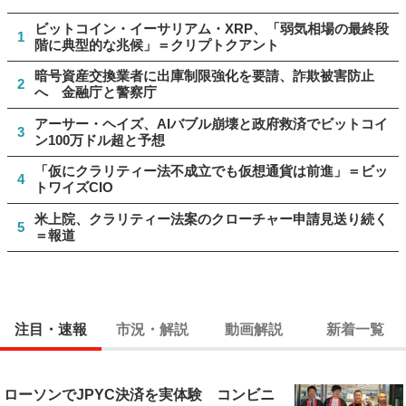
ビットコイン・イーサリアム・XRP、「弱気相場の最終段
1
階に典型的な兆候」＝クリプトクアント
暗号資産交換業者に出庫制限強化を要請、詐欺被害防止
2
へ 金融庁と警察庁
アーサー・ヘイズ、AIバブル崩壊と政府救済でビットコイ
3
ン100万ドル超と予想
「仮にクラリティー法不成立でも仮想通貨は前進」＝ビッ
4
トワイズCIO
米上院、クラリティー法案のクローチャー申請見送り続く
5
＝報道
注目・速報
市況・解説
動画解説
新着一覧
ローソンでJPYC決済を実体験 コンビニ