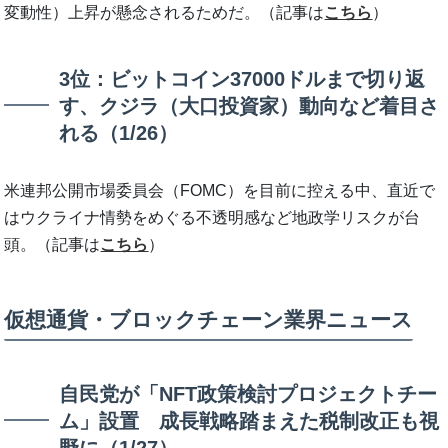
変動性）上昇が懸念されるためだ。（記事は
こちら
）
3位：ビットコイン37000ドルまで切り返
す、クジラ（大口投資家）動向など着目さ
れる（1/26）
米連邦公開市場委員会（FOMC）を目前に控える中、直近で
はウクライナ情勢をめぐる不透明感など地政学リスクが台
頭。（記事は
こちら
）
仮想通貨・ブロックチェーン業界ニュース
自民党が「NFT政策検討プロジェクトチー
ム」設置 成長戦略踏まえた税制改正も視
野に（1/27）