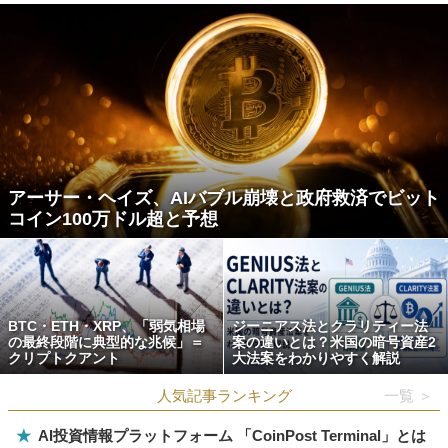
アーサー・ヘイズ、AIバブル崩壊と政府救済でビット
コイン100万ドル超と予想
BTC・ETH・XRP、「弱気相場
ジーニアス法とクラリティー法
の最終段階に典型的な兆候」＝
案の違いとは？米国の暗号資産2
クリプトクアント
大法案をわかりやすく解説
人気記事ランキング
一覧 ＞
★
AI投資情報プラットフォーム 「CoinPost Terminal」とは