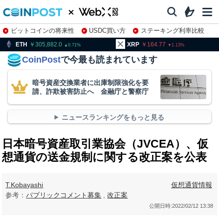
ビットコインの将来性
USDC買い方
ステーキング利率比較
株特集・関連銘柄
305,882.0
XRP
164.77
BNB
9
0.71
1.13
CoinPost
で今最も読まれています
暗号資産交換業者に出庫制限強化を要
請、詐欺被害防止へ 金融庁と警察庁
ニュースランキングをもっと見る
日本暗号資産取引業協会（JVCEA）、仮
想通貨の送金規制に関する改正案を公表
T.Kobayashi
仮想通貨情報
参考：
パブリックコメント募集
,
改正案
公開日時:
2022/02/12 13:38