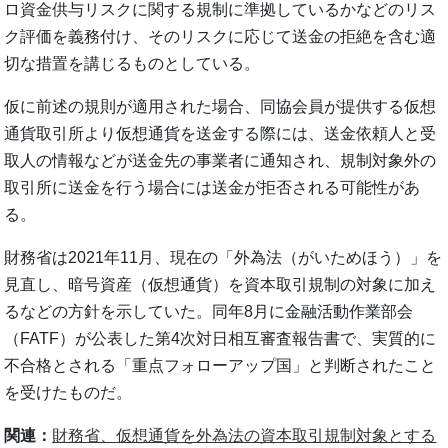
ロ資⾦供与リスクに関する規制に準拠しているかなどのリス
ク評価を義務付け、そのリスクに応じて送金の拒絶を含む適
切な措置を講じるものとしている。
仮に前述の規則が適用された場合、同協会員が提供する仮想
通貨取引所より仮想通貨を送金する際には、送金依頼人と受
取人の情報などが送金先の事業者に通知され、規制対象外の
取引所に送金を行う場合には送金が拒否される可能性があ
る。
財務省は2021年11月、現在の「外為法（がいためほう）」を
見直し、暗号資産（仮想通貨）を資本取引規制の対象に加え
るなどの方針を示していた。同年8月に金融活動作業部会
（FATF）が公表した第4次対日相互審査報告書で、実質的に
不合格とされる「重点フォローアップ国」と判断されたこと
を受けたものだ。
関連：
財務省、仮想通貨を外為法の資本取引規制対象とする