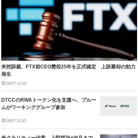
米控訴裁、FTX前CEO懲役25年を正式確定 上訴棄却の効力
発生
08/07 13:20
DTCCのRWAトークン化を支援へ、プルー
ムがワーキンググループ参加
08/07 12:45
米クラリティー法案、上院採決が9月まで