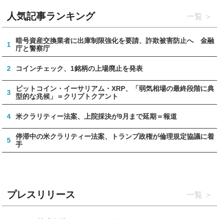
人気記事ランキング
一覧
暗号資産交換業者に出庫制限強化を要請、詐欺被害防止へ 金融
1
庁と警察庁
2
コインチェック、1銘柄の上場廃止を発表
ビットコイン・イーサリアム・XRP、「弱気相場の最終段階に典
3
型的な兆候」＝クリプトクアント
4
米クラリティー法案、上院採決が9月まで延期＝報道
停滞中の米クラリティー法案、トランプ政権が倫理規定協議に着
5
手
プレスリリース
一覧