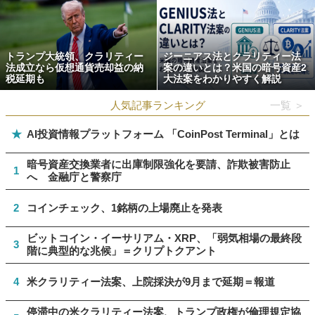
トランプ大統領、クラリティー
ジーニアス法とクラリティー法
法成立なら仮想通貨売却益の納
案の違いとは？米国の暗号資産2
税延期も
大法案をわかりやすく解説
人気記事ランキング
一覧 ＞
★
AI投資情報プラットフォーム 「CoinPost Terminal」とは
暗号資産交換業者に出庫制限強化を要請、詐欺被害防止
1
へ 金融庁と警察庁
2
コインチェック、1銘柄の上場廃止を発表
ビットコイン・イーサリアム・XRP、「弱気相場の最終段
3
階に典型的な兆候」＝クリプトクアント
4
米クラリティー法案、上院採決が9月まで延期＝報道
停滞中の米クラリティー法案、トランプ政権が倫理規定協