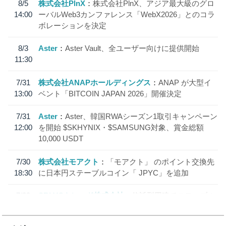
8/5
株式会社PlnX
株式会社PlnX、アジア最大級のグロ
14:00
ーバルWeb3カンファレンス「WebX2026」とのコラ
ボレーションを決定
8/3
Aster
Aster Vault、全ユーザー向けに提供開始
11:30
7/31
株式会社ANAPホールディングス
ANAP が大型イ
13:00
ベント「BITCOIN JAPAN 2026」開催決定
7/31
Aster
Aster、韓国RWAシーズン1取引キャンペーン
12:00
を開始 $SKHYNIX・$SAMSUNG対象、賞金総額
10,000 USDT
7/30
株式会社モアクト
「モアクト」 のポイント交換先
18:30
に日本円ステーブルコイン「 JPYC」を追加
7/29
SBI VCトレード株式会社
信託型円建てステーブル
19:30
コイン「JPYSC」徹底解説セミナーを開催