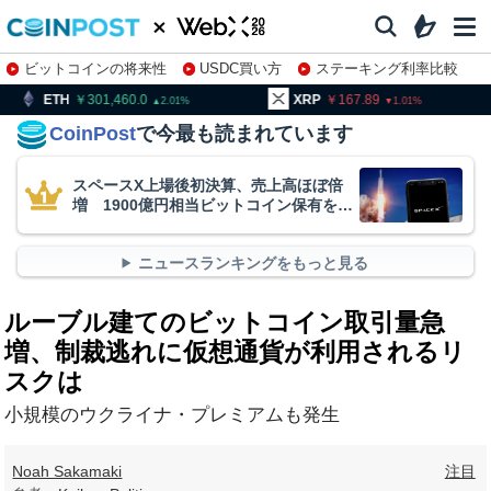
ビットコインの将来性
USDC買い方
ステーキング利率比較
株特集・関連銘柄
01,460.0
XRP
167.89
BNB
93
2.01
1.01
CoinPost
で今最も読まれています
スペースX上場後初決算、売上高ほぼ倍
増 1900億円相当ビットコイン保有を継
続
ニュースランキングをもっと見る
ルーブル建てのビットコイン取引量急
増、制裁逃れに仮想通貨が利用されるリ
スクは
小規模のウクライナ・プレミアムも発生
Noah Sakamaki
注目