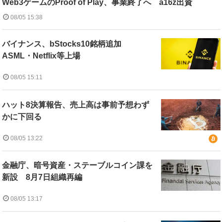
Web3ゲームのProof of Play、事業終了へ a16z出資
08/05 15:38
バイナンス、bStocks10銘柄追加
ASML・Netflix等上場
08/05 15:11
ハット8決算報告、売上高は事前予想わず
かに下回る
08/05 13:22
金融庁、暗号資産・ステーブルコイン課を
新設 8月7日組織再編
08/05 13:17