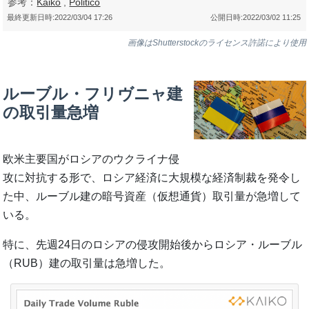
参考：
Kaiko
,
Politico
最終更新日時:
2022/03/04 17:26
公開日時:
2022/03/02 11:25
画像はShutterstockのライセンス許諾により使用
ルーブル・フリヴニャ建
の取引量急増
欧米主要国がロシアのウクライナ侵
攻に対抗する形で、ロシア経済に大規模な経済制裁を発令し
た中、ルーブル建の暗号資産（仮想通貨）取引量が急増して
いる。
特に、先週24日のロシアの侵攻開始後からロシア・ルーブル
（RUB）建の取引量は急増した。