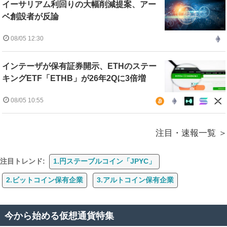
イーサリアム利回りの大幅削減提案、アー
ベ創設者が反論
08/05 12:30
インテーザが保有証券開示、ETHのステー
キングETF「ETHB」が26年2Qに3倍増
08/05 10:55
注目・速報一覧
注目トレンド:
1.円ステーブルコイン「JPYC」
2.ビットコイン保有企業
3.アルトコイン保有企業
今から始める仮想通貨特集