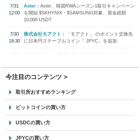
7/31
Aster
Aster、韓国RWAシーズン1取引キャンペーン
12:00
を開始 $SKHYNIX・$SAMSUNG対象、賞金総額
10,000 USDT
7/30
株式会社モアクト
「モアクト」 のポイント交換先
18:30
に日本円ステーブルコイン「 JPYC」を追加
7/29
SBI VCトレード株式会社
信託型円建てステーブル
19:30
コイン「JPYSC」徹底解説セミナーを開催
今注目のコンテンツ
取引所おすすめランキング
ビットコインの買い方
USDCの買い方
JPYCの買い方