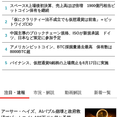
スペースX上場後初決算、売上高ほぼ倍増 1900億円相当ビ
1
ットコイン保有を継続
「仮にクラリティー法不成立でも仮想通貨は前進」＝ビッ
2
トワイズCIO
中国主導のブロックチェーン規格、ISOが新規承認 ドイ
3
ツ、日本など策定に参加予定
アメリカンビットコイン、BTC採掘量過去最高 保有数は
4
8000BTC超
5
バイナンス、仮想通貨6銘柄の上場廃止を8月17日に実施
注目・速報
市況・解説
動画解説
新着一覧
アーサー・ヘイズ、AIバブル崩壊と政府救