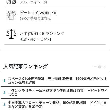
アルトコイン一覧
ビットコインの買い方
始め方手順と注意点
おすすめ取引所ランキング
実績・評判・目的別
人気記事ランキング
一覧
スペースX上場後初決算、売上高ほぼ倍増 1900億円相当ビット
1
コイン保有を継続
「仮にクラリティー法不成立でも仮想通貨は前進」＝ビットワイ
2
ズCIO
中国主導のブロックチェーン規格、ISOが新規承認 ドイツ、日
3
本など策定に参加予定