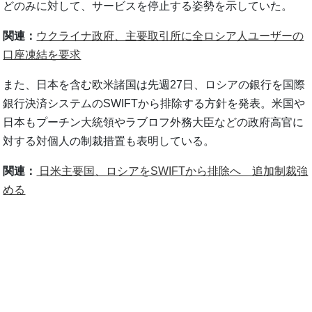
どのみに対して、サービスを停止する姿勢を示していた。
関連：
ウクライナ政府、主要取引所に全ロシア人ユーザーの
口座凍結を要求
また、日本を含む欧米諸国は先週27日、ロシアの銀行を国際
銀行決済システムのSWIFTから排除する方針を発表。米国や
日本もプーチン大統領やラブロフ外務大臣などの政府高官に
対する対個人の制裁措置も表明している。
関連：
日米主要国、ロシアをSWIFTから排除へ 追加制裁強
める