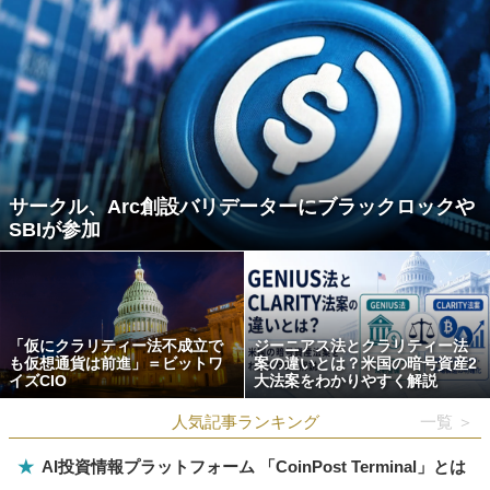
サークル、Arc創設バリデーターにブラックロックや
SBIが参加
「仮にクラリティー法不成立で
ジーニアス法とクラリティー法
も仮想通貨は前進」＝ビットワ
案の違いとは？米国の暗号資産2
イズCIO
大法案をわかりやすく解説
人気記事ランキング
一覧 ＞
★
AI投資情報プラットフォーム 「CoinPost Terminal」とは