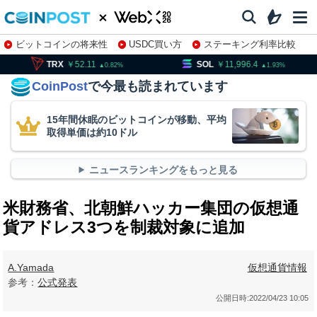
ビットコインの将来性
USDC買い方
ステーキング利率比較
株特集・関連銘柄
52.11
SOL
11,996.4
DOGE
0.82
1.93
CoinPost
で今最も読まれています
15年間休眠のビットコインが移動、平均
取得単価は約10ドル
ニュースランキングをもっと見る
米財務省、北朝鮮ハッカー集団の仮想通
貨アドレス3つを制裁対象に追加
A.Yamada
仮想通貨情報
参考：
公式発表
公開日時:
2022/04/23 10:05