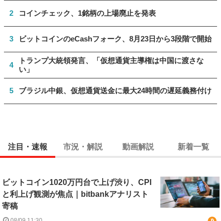
2
コインチェック、1銘柄の上場廃止を発表
3
ビットコインのeCashフォーク、8月23日から3段階で開始
トランプ大統領発言、「仮想通貨主導権は中国に渡さな
4
い」
5
ブラジル中銀、仮想通貨送金に最大24時間の遅延義務付け
注目・速報
市況・解説
動画解説
新着一覧
ビットコイン1020万円台で上げ渋り、CPI
と利上げ観測が焦点｜bitbankアナリスト
寄稿
08/09 11:30