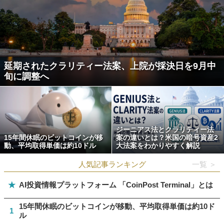
延期されたクラリティー法案、上院が採決日を9月中
旬に調整へ
ジーニアス法とクラリティー法
15年間休眠のビットコインが移
案の違いとは？米国の暗号資産2
動、平均取得単価は約10ドル
大法案をわかりやすく解説
人気記事ランキング
一覧 ＞
★
AI投資情報プラットフォーム 「CoinPost Terminal」とは
15年間休眠のビットコインが移動、平均取得単価は約10ド
1
ル