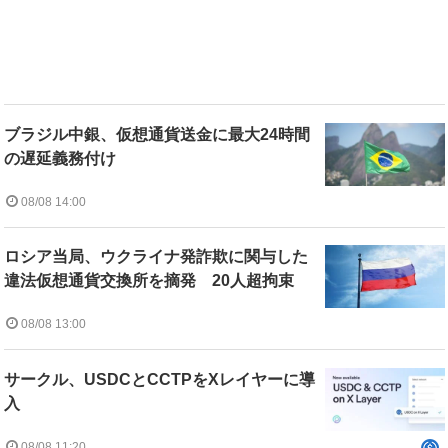
ブラジル中銀、仮想通貨送金に最大24時間
の遅延義務付け
08/08 14:00
ロシア当局、ウクライナ発詐欺に関与した
違法仮想通貨交換所を摘発 20人超拘束
08/08 13:00
サークル、USDCとCCTPをXレイヤーに導
入
08/08 11:20