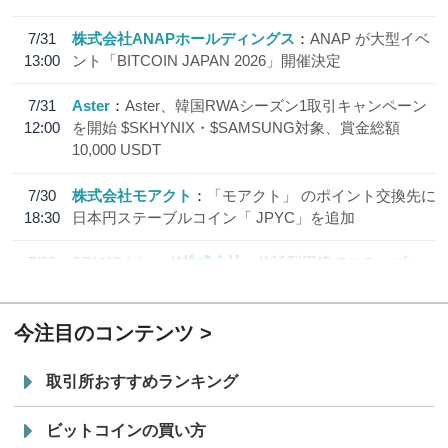
7/31
株式会社ANAPホールディングス
ANAP が大型イベ
13:00
ント「BITCOIN JAPAN 2026」開催決定
7/31
Aster
Aster、韓国RWAシーズン1取引キャンペーン
12:00
を開始 $SKHYNIX・$SAMSUNG対象、賞金総額
10,000 USDT
7/30
株式会社モアクト
「モアクト」 のポイント交換先に
18:30
日本円ステーブルコイン「 JPYC」を追加
7/29
SBI VCトレード株式会社
信託型円建てステーブル
19:30
コイン「JPYSC」徹底解説セミナーを開催
今注目のコンテンツ
取引所おすすめランキング
ビットコインの買い方