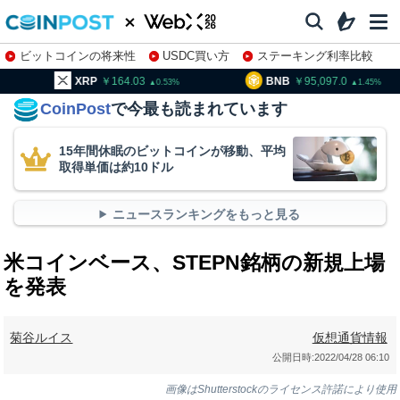
ビットコインの将来性
USDC買い方
ステーキング利率比較
株特集・関連銘柄
P
164.03
BNB
95,097.0
TRX
0.53
1.45
CoinPost
で今最も読まれています
15年間休眠のビットコインが移動、平均
取得単価は約10ドル
ニュースランキングをもっと見る
米コインベース、STEPN銘柄の新規上場
を発表
菊谷ルイス
仮想通貨情報
公開日時:
2022/04/28 06:10
画像はShutterstockのライセンス許諾により使用