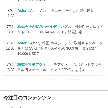
8/3
Aster
Aster Vault、全ユーザー向けに提供開始
11:30
7/31
株式会社ANAPホールディングス
ANAP が大型イベ
13:00
ント「BITCOIN JAPAN 2026」開催決定
7/31
Aster
Aster、韓国RWAシーズン1取引キャンペーン
12:00
を開始 $SKHYNIX・$SAMSUNG対象、賞金総額
10,000 USDT
7/30
株式会社モアクト
「モアクト」 のポイント交換先に
18:30
日本円ステーブルコイン「 JPYC」を追加
7/29
SBI VCトレード株式会社
信託型円建てステーブル
19:30
コイン「JPYSC」徹底解説セミナーを開催
今注目のコンテンツ