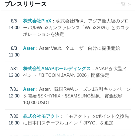
プレスリリース
一覧
8/5
株式会社PlnX
株式会社PlnX、アジア最大級のグロ
14:00
ーバルWeb3カンファレンス「WebX2026」とのコラ
ボレーションを決定
8/3
Aster
Aster Vault、全ユーザー向けに提供開始
11:30
7/31
株式会社ANAPホールディングス
ANAP が大型イ
13:00
ベント「BITCOIN JAPAN 2026」開催決定
7/31
Aster
Aster、韓国RWAシーズン1取引キャンペーン
12:00
を開始 $SKHYNIX・$SAMSUNG対象、賞金総額
10,000 USDT
7/30
株式会社モアクト
「モアクト」 のポイント交換先
18:30
に日本円ステーブルコイン「 JPYC」を追加