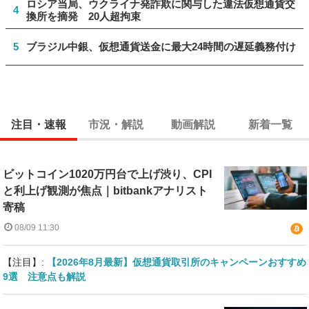
ロシア当局、ウクライナ発詐欺に関与した違法仮想通貨交
4
換所を摘発 20人超拘束
5
ブラジル中銀、仮想通貨送金に最大24時間の遅延義務付け
注目・速報
市況・解説
動画解説
新着一覧
ビットコイン1020万円台で上げ渋り、CPI
と利上げ観測が焦点｜bitbankアナリスト
寄稿
08/09 11:30
【注目】:
【2026年8月最新】仮想通貨取引所のキャンペーンおすすめ
9選 注意点も解説