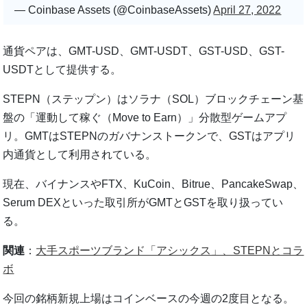
— Coinbase Assets (@CoinbaseAssets)
April 27, 2022
通貨ペアは、GMT-USD、GMT-USDT、GST-USD、GST-
USDTとして提供する。
STEPN（ステップン）はソラナ（SOL）ブロックチェーン基
盤の「運動して稼ぐ（Move to Earn）」分散型ゲームアプ
リ。GMTはSTEPNのガバナンストークンで、GSTはアプリ
内通貨として利用されている。
現在、バイナンスやFTX、KuCoin、Bitrue、PancakeSwap、
Serum DEXといった取引所がGMTとGSTを取り扱ってい
る。
関連
：
大手スポーツブランド「アシックス」、STEPNとコラ
ボ
今回の銘柄新規上場はコインベースの今週の2度目となる。