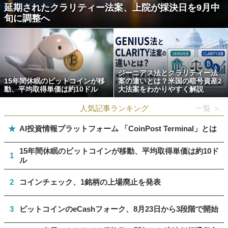
延期されたクラリティー法案、上院が採決日を9月中
旬に調整へ
ジーニアス法とクラリティー法
15年間休眠のビットコインが移
案の違いとは？米国の暗号資産2
動、平均取得単価は約10ドル
大法案をわかりやすく解説
人気記事ランキング
一覧 ＞
★
AI投資情報プラットフォーム 「CoinPost Terminal」とは
15年間休眠のビットコインが移動、平均取得単価は約10ド
1
ル
2
コインチェック、1銘柄の上場廃止を発表
3
ビットコインのeCashフォーク、8月23日から3段階で開始