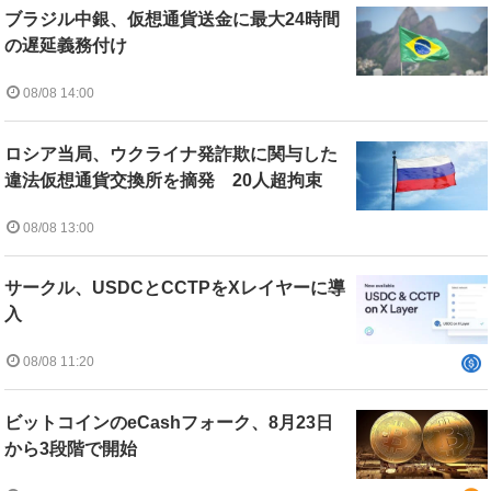
ブラジル中銀、仮想通貨送金に最大24時間
の遅延義務付け
08/08 14:00
ロシア当局、ウクライナ発詐欺に関与した
違法仮想通貨交換所を摘発 20人超拘束
08/08 13:00
サークル、USDCとCCTPをXレイヤーに導
入
08/08 11:20
ビットコインのeCashフォーク、8月23日
から3段階で開始