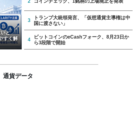
2
コインチェック、1銘柄の上場廃止を発表
トランプ大統領発言、「仮想通貨主導権は中
3
国に渡さない」
違いと
ビットコインのeCashフォーク、8月23日か
やすく解
4
ら3段階で開始
リミックスポイント、仮想通貨運用益が累計
5
約1.6億円に
通貨データ