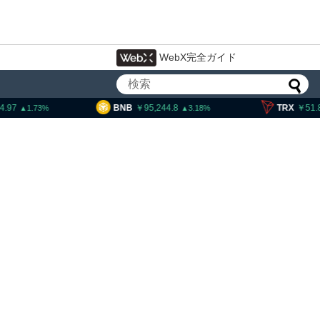
WebX完全ガイド
95,244.8
TRX
51.86
SOL
3.18
0.23
大統領発言、「仮想通貨主
国に渡さない」