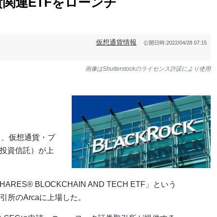
関連ETFをローンチ
仮想通貨情報
公開日時:
2022/04/28 07:15
画像はShutterstockのライセンス許諾により使用
日、仮想通貨・ブ
場投資信託）が上
S® BLOCKCHAIN AND TECH ETF」という
所のArcaに上場した。