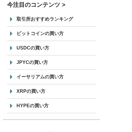
今注目のコンテンツ
7/29
SBI VCトレード株式会社
信託型円建
19:30
てステーブルコイン「JPYSC」徹底解
取引所おすすめランキング
説セミナーを開催
ビットコインの買い方
USDCの買い方
JPYCの買い方
イーサリアムの買い方
XRPの買い方
HYPEの買い方