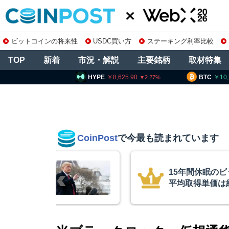
ビットコインの将来性
USDC買い方
ステーキング利率比較
TOP
新着
市況・解説
主要銘柄
取材特集
PE
8,625.90
BTC
10,280,998
ETH
2.27
0.34
CoinPost
で今最も読まれています
インが移動、
コインチェック
ル
を発表