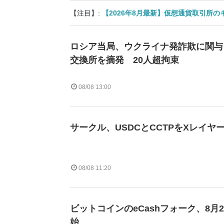
【注目】:
【2026年8月最新】仮想通貨取引所
ロシア当局、ウクライナ発詐欺に関与
交換所を摘発 20人超拘束
08/08 13:00
サークル、USDCとCCTPをXレイヤ
08/08 11:20
ビットコインのeCashフォーク、8月
始