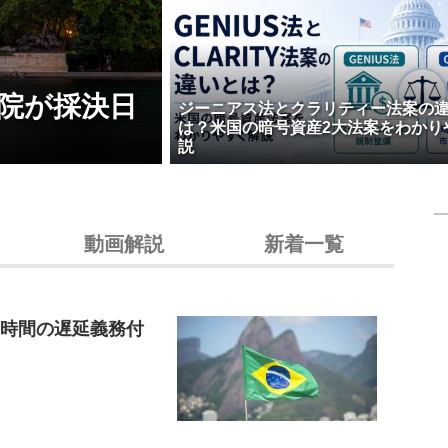
院が採決日
ジーニアス法とクラリティー法案の
は？米国の暗号資産2大法案をわかり
説
動画解説
新着一覧
4時間の遅延義務付