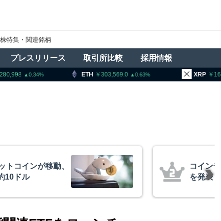
株特集・関連銘柄
プレスリリース
取引所比較
採用情報
303,569.0
XRP
164.97
BNB
0.63
1.73
、1銘柄の上場廃止
トランプ
導権は中