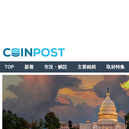
TOP
新着
市況・解説
主要銘柄
取材特集