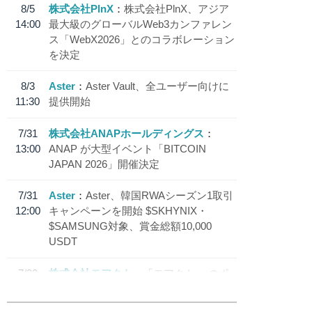
8/5
株式会社PlnX
株式会社PlnX、アジア
14:00
最大級のグローバルWeb3カンファレン
ス「WebX2026」とのコラボレーション
を決定
8/3
Aster
Aster Vault、全ユーザー向けに
11:30
提供開始
7/31
株式会社ANAPホールディングス
13:00
ANAP が大型イベント「BITCOIN
JAPAN 2026」開催決定
7/31
Aster
Aster、韓国RWAシーズン1取引
12:00
キャンペーンを開始 $SKHYNIX・
$SAMSUNG対象、賞金総額10,000
USDT
7/30
株式会社モアクト
「モアクト」 のポ
18:30
イント交換先に日本円ステーブルコイン
「 JPYC」を追加