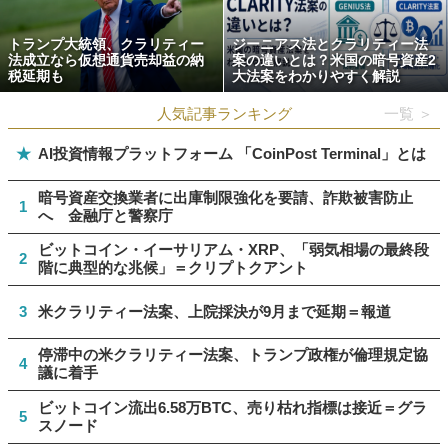
トランプ大統領、クラリティー
ジーニアス法とクラリティー法
法成立なら仮想通貨売却益の納
案の違いとは？米国の暗号資産2
税延期も
大法案をわかりやすく解説
人気記事ランキング
一覧 ＞
★
AI投資情報プラットフォーム 「CoinPost Terminal」とは
暗号資産交換業者に出庫制限強化を要請、詐欺被害防止
1
へ 金融庁と警察庁
ビットコイン・イーサリアム・XRP、「弱気相場の最終段
2
階に典型的な兆候」＝クリプトクアント
3
米クラリティー法案、上院採決が9月まで延期＝報道
停滞中の米クラリティー法案、トランプ政権が倫理規定協
4
議に着手
ビットコイン流出6.58万BTC、売り枯れ指標は接近＝グラ
5
スノード