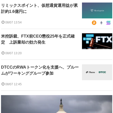
リミックスポイント、仮想通貨運用益が累
計約1.6億円に
08/07 13:54
米控訴裁、FTX前CEO懲役25年を正式確
定 上訴棄却の効力発生
08/07 13:20
DTCCのRWAトークン化を支援へ、プルー
ムがワーキンググループ参加
08/07 12:45