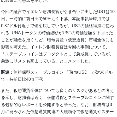
の影響にも懸念を示した。
今回の証言でイエレン財務長官が引き合いに出したUSTは10
日、一時的に前日比で50%近く下落。本記事執筆時点では
0.87ドル付近まで値を戻しているが、USTの価格維持に使わ
れるLUNAトークンの時価総額がUSTの時価総額を下回った
ことが懸念を招くなど、暗号資産（仮想通貨）市場全体にも
影響を与えた。イエレン財務長官は今回の事例について、
「ステーブルコインはプロダクトとして急成長しているが、
急激にリスクも高まっている」とコメントした。
関連
：
無担保型ステーブルコイン 「TerraUSD」が対米ドル
で一時前日比40％下落
また、仮想通貨全体についても多くのリスクがあるとの考え
を示し、財務省は近く、仮想通貨とステーブルコインに関す
る包括的なレポートを公開すると語った。なお、財務省は3
月に発令された仮想通貨関連の大統領令で仮想通貨やステー