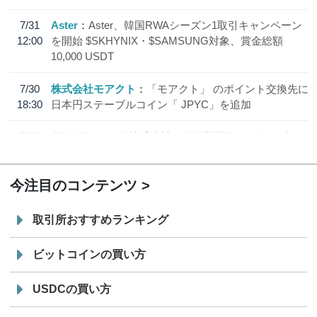
7/31
Aster
Aster、韓国RWAシーズン1取引キャンペーン
12:00
を開始 $SKHYNIX・$SAMSUNG対象、賞金総額
10,000 USDT
7/30
株式会社モアクト
「モアクト」 のポイント交換先に
18:30
日本円ステーブルコイン「 JPYC」を追加
7/29
SBI VCトレード株式会社
信託型円建てステーブル
19:30
コイン「JPYSC」徹底解説セミナーを開催
今注目のコンテンツ
取引所おすすめランキング
ビットコインの買い方
USDCの買い方