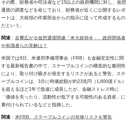
その際、財務省や司法省など15以上の政府機関に対し、仮想
通貨の調査などを命じており、財務省が近くに公開するレポ
ートは、大統領の作業部会からの指示に従って作成するもの
だという。
関連
：
反響広がる仮想通貨関連「米大統領令」、政府関係者
や有識者らの見解は？
米国では9日、米連邦準備理事会（FRB）も金融安定性に関
する最新報告書の中で、ステーブルコインの構造的な脆弱性
により、取り付け騒ぎが発生するリスクがあると警告。ステ
ーブルコインは、3月に時価総額が約23兆円（1,800億ドル）
を超えるほど1年で急速に成長したが、金融ストレス時に
「価値を失ったり、流動性が低下する可能性のある資産」に
裏付けられているなどと指摘した。
関連
：
米FRB、ステーブルコインの兌換リスクを警告