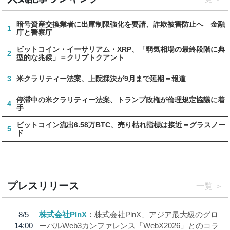
暗号資産交換業者に出庫制限強化を要請、詐欺被害防止へ 金融
1
庁と警察庁
ビットコイン・イーサリアム・XRP、「弱気相場の最終段階に典
2
型的な兆候」＝クリプトクアント
3
米クラリティー法案、上院採決が9月まで延期＝報道
停滞中の米クラリティー法案、トランプ政権が倫理規定協議に着
4
手
ビットコイン流出6.58万BTC、売り枯れ指標は接近＝グラスノー
5
ド
プレスリリース
一覧
8/5
株式会社PlnX
株式会社PlnX、アジア最大級のグロ
14:00
ーバルWeb3カンファレンス「WebX2026」とのコラ