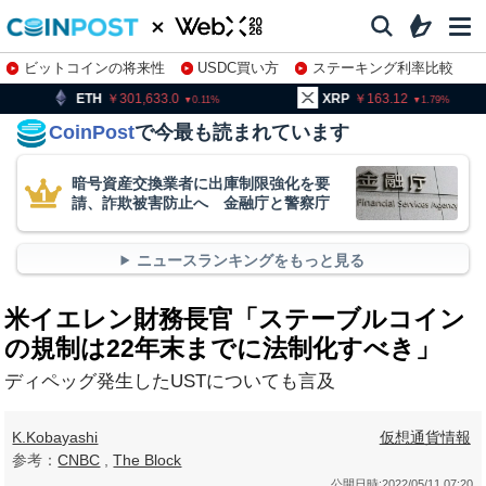
ビットコインの将来性
USDC買い方
ステーキング利率比較
株特集・関連銘柄
301,633.0
XRP
163.12
BNB
0.11
1.79
CoinPost
で今最も読まれています
暗号資産交換業者に出庫制限強化を要
請、詐欺被害防止へ 金融庁と警察庁
ニュースランキングをもっと見る
米イエレン財務長官「ステーブルコイン
の規制は22年末までに法制化すべき」
ディペッグ発生したUSTについても言及
K.Kobayashi
仮想通貨情報
参考：
CNBC
,
The Block
公開日時:
2022/05/11 07:20