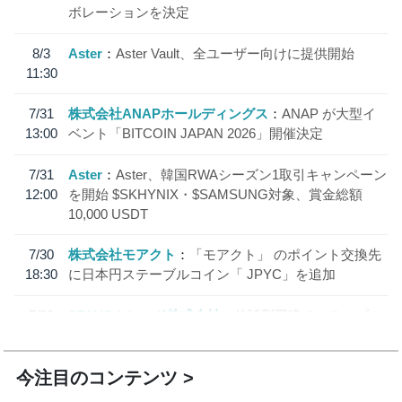
ボレーションを決定
8/3
Aster
Aster Vault、全ユーザー向けに提供開始
11:30
7/31
株式会社ANAPホールディングス
ANAP が大型イ
13:00
ベント「BITCOIN JAPAN 2026」開催決定
7/31
Aster
Aster、韓国RWAシーズン1取引キャンペーン
12:00
を開始 $SKHYNIX・$SAMSUNG対象、賞金総額
10,000 USDT
7/30
株式会社モアクト
「モアクト」 のポイント交換先
18:30
に日本円ステーブルコイン「 JPYC」を追加
7/29
SBI VCトレード株式会社
信託型円建てステーブル
19:30
コイン「JPYSC」徹底解説セミナーを開催
今注目のコンテンツ