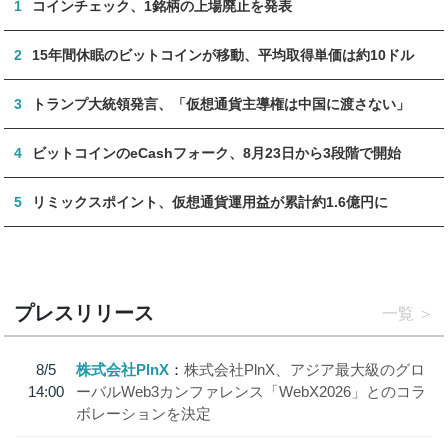
1
コインチェック、1銘柄の上場廃止を発表
2
15年間休眠のビットコインが移動、平均取得単価は約10ドル
3
トランプ大統領発言、「仮想通貨主導権は中国に渡さない」
4
ビットコインのeCashフォーク、8月23日から3段階で開始
5
リミックスポイント、仮想通貨運用益が累計約1.6億円に
プレスリリース
一覧
8/5
株式会社PlnX
株式会社PlnX、アジア最大級のグロ
14:00
ーバルWeb3カンファレンス「WebX2026」とのコラ
ボレーションを決定