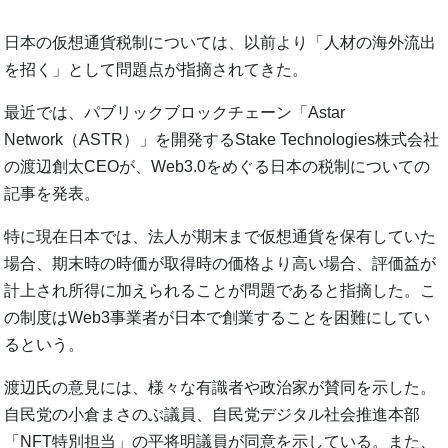
日本の仮想通貨税制については、以前より「人材の海外流出
を招く」として問題点が指摘されてきた。
最近では、パブリックブロックチェーン「Astar
Network（ASTR）」を開発するStake Technologies株式会社
の渡辺創太CEOが、Web3.0をめぐる日本の税制についての
記事を発表。
特に現在日本では、法人が期末まで仮想通貨を保有していた
場合、期末時の時価が取得時の価格より高い場合、評価益が
計上され所得に加えられることが問題であると指摘した。こ
の制度はWeb3事業者が日本で創業することを困難にしてい
るという。
渡辺氏の意見には、様々な有識者や政治家が賛同を示した。
自民党の小倉まさのぶ議員、自民党デジタル社会推進本部
「NFT特別担当」の平将明議員が同意を示している。また、