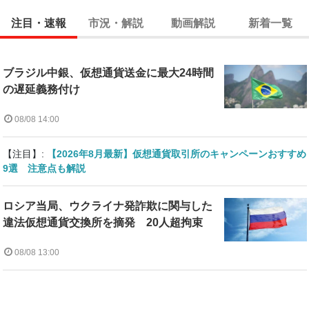
注目・速報
市況・解説
動画解説
新着一覧
ブラジル中銀、仮想通貨送金に最大24時間
の遅延義務付け
08/08 14:00
【注目】:
【2026年8月最新】仮想通貨取引所のキャンペーンおすすめ
9選 注意点も解説
ロシア当局、ウクライナ発詐欺に関与した
違法仮想通貨交換所を摘発 20人超拘束
08/08 13:00