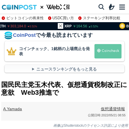
ビットコインの将来性
USDC買い方
ステーキング利率比較
株特集・関連銘柄
03,184.0
XRP
164.56
BNB
94
0.51
0.52
CoinPost
で今最も読まれています
コインチェック、1銘柄の上場廃止を発
表
ニュースランキングをもっと見る
国民民主党玉木代表、仮想通貨税制改正に
意欲 Web3推進で
A.Yamada
仮想通貨情報
公開日時:
2022/05/21 08:55
画像はShutterstockのライセンス許諾により使用