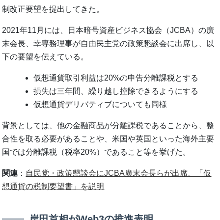
制改正要望を提出してきた。
2021年11月には、日本暗号資産ビジネス協会（JCBA）の廣
末会長、幸専務理事が自由民主党の政策懇談会に出席し、以
下の要望を伝えている。
仮想通貨取引利益は20%の申告分離課税とする
損失は三年間、繰り越し控除できるようにする
仮想通貨デリバティブについても同様
背景としては、他の金融商品が分離課税であることから、整
合性を取る必要があることや、米国や英国といった海外主要
国では分離課税（税率20%）であること等を挙げた。
関連
：
自民党・政策懇談会にJCBA廣末会長らが出席、「仮
想通貨の税制要望書」を説明
岸田首相がWeb3の推進表明