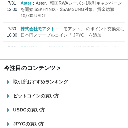
7/31
Aster
Aster、韓国RWAシーズン1取引キャンペーン
12:00
を開始 $SKHYNIX・$SAMSUNG対象、賞金総額
10,000 USDT
7/30
株式会社モアクト
「モアクト」 のポイント交換先に
18:30
日本円ステーブルコイン「 JPYC」を追加
7/29
SBI VCトレード株式会社
信託型円建てステーブル
19:30
コイン「JPYSC」徹底解説セミナーを開催
今注目のコンテンツ
取引所おすすめランキング
ビットコインの買い方
USDCの買い方
JPYCの買い方