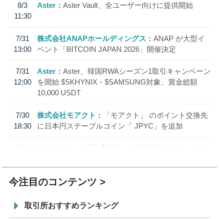
8/3
Aster
Aster Vault、全ユーザー向けに提供開始
11:30
7/31
株式会社ANAPホールディングス
ANAP が大型イ
13:00
ベント「BITCOIN JAPAN 2026」開催決定
7/31
Aster
Aster、韓国RWAシーズン1取引キャンペーン
12:00
を開始 $SKHYNIX・$SAMSUNG対象、賞金総額
10,000 USDT
7/30
株式会社モアクト
「モアクト」 のポイント交換先
18:30
に日本円ステーブルコイン「 JPYC」を追加
7/29
SBI VCトレード株式会社
信託型円建てステーブル
19:30
コイン「JPYSC」徹底解説セミナーを開催
今注目のコンテンツ
取引所おすすめランキング