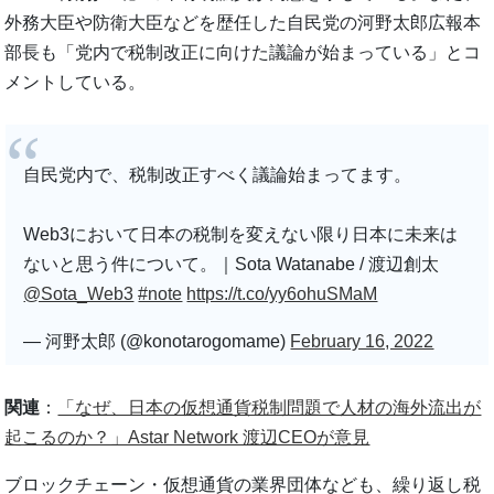
外務大臣や防衛大臣などを歴任した自民党の河野太郎広報本
部長も「党内で税制改正に向けた議論が始まっている」とコ
メントしている。
自民党内で、税制改正すべく議論始まってます。
Web3において日本の税制を変えない限り日本に未来は
ないと思う件について。｜Sota Watanabe / 渡辺創太
@Sota_Web3
#note
https://t.co/yy6ohuSMaM
— 河野太郎 (@konotarogomame)
February 16, 2022
関連
：
「なぜ、日本の仮想通貨税制問題で人材の海外流出が
起こるのか？」Astar Network 渡辺CEOが意見
ブロックチェーン・仮想通貨の業界団体なども、繰り返し税