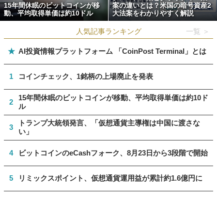
15年間休眠のビットコインが移
案の違いとは？米国の暗号資産2
動、平均取得単価は約10ドル
大法案をわかりやすく解説
人気記事ランキング
一覧 ＞
★
AI投資情報プラットフォーム 「CoinPost Terminal」とは
1
コインチェック、1銘柄の上場廃止を発表
15年間休眠のビットコインが移動、平均取得単価は約10ド
2
ル
トランプ大統領発言、「仮想通貨主導権は中国に渡さな
3
い」
4
ビットコインのeCashフォーク、8月23日から3段階で開始
5
リミックスポイント、仮想通貨運用益が累計約1.6億円に