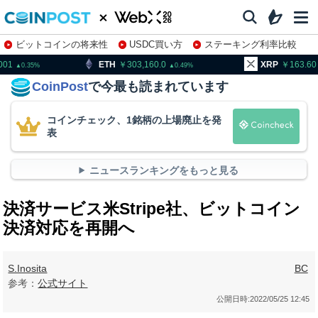
ビットコインの将来性
USDC買い方
ステーキング利率比較
株特集・関連銘柄
H
303,160.0
XRP
163.60
BN
0.49
0.16
CoinPost
で今最も読まれています
コインチェック、1銘柄の上場廃止を発
表
ニュースランキングをもっと見る
決済サービス米Stripe社、ビットコイン
決済対応を再開へ
S.Inosita
BC
参考：
公式サイト
公開日時:
2022/05/25 12:45