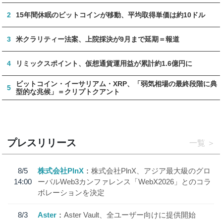
2
15年間休眠のビットコインが移動、平均取得単価は約10ドル
3
米クラリティー法案、上院採決が9月まで延期＝報道
4
リミックスポイント、仮想通貨運用益が累計約1.6億円に
ビットコイン・イーサリアム・XRP、「弱気相場の最終段階に典
5
型的な兆候」＝クリプトクアント
プレスリリース
一覧
8/5
株式会社PlnX
株式会社PlnX、アジア最大級のグロ
14:00
ーバルWeb3カンファレンス「WebX2026」とのコラ
ボレーションを決定
8/3
Aster
Aster Vault、全ユーザー向けに提供開始