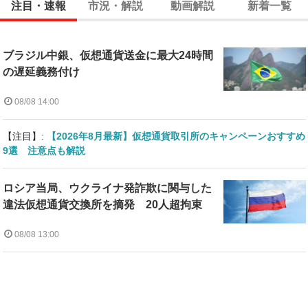
注目・速報
市況・解説
動画解説
新着一覧
ブラジル中銀、仮想通貨送金に最大24時間
の遅延義務付け
08/08 14:00
【注目】:
【2026年8月最新】仮想通貨取引所のキャンペーンおすすめ
9選 注意点も解説
ロシア当局、ウクライナ発詐欺に関与した
違法仮想通貨交換所を摘発 20人超拘束
08/08 13:00