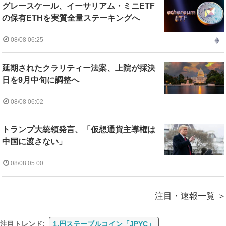
グレースケール、イーサリアム・ミニETF
の保有ETHを実質全量ステーキングへ
08/08 06:25
延期されたクラリティー法案、上院が採決
日を9月中旬に調整へ
08/08 06:02
トランプ大統領発言、「仮想通貨主導権は
中国に渡さない」
08/08 05:00
注目・速報一覧
注目トレンド:
1.円ステーブルコイン「JPYC」