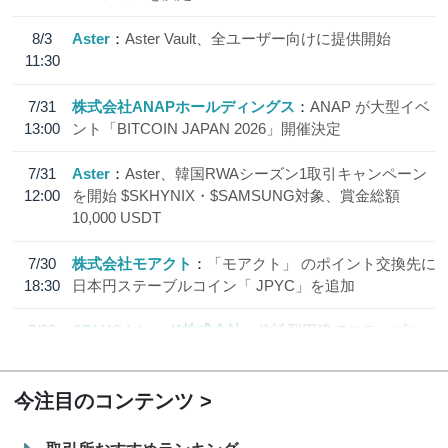
8/3
Aster
Aster Vault、全ユーザー向けに提供開始
11:30
7/31
株式会社ANAPホールディングス
ANAP が大型イベ
13:00
ント「BITCOIN JAPAN 2026」開催決定
7/31
Aster
Aster、韓国RWAシーズン1取引キャンペーン
12:00
を開始 $SKHYNIX・$SAMSUNG対象、賞金総額
10,000 USDT
7/30
株式会社モアクト
「モアクト」 のポイント交換先に
18:30
日本円ステーブルコイン「 JPYC」を追加
7/29
SBI VCトレード株式会社
信託型円建てステーブル
19:30
コイン「JPYSC」徹底解説セミナーを開催
今注目のコンテンツ