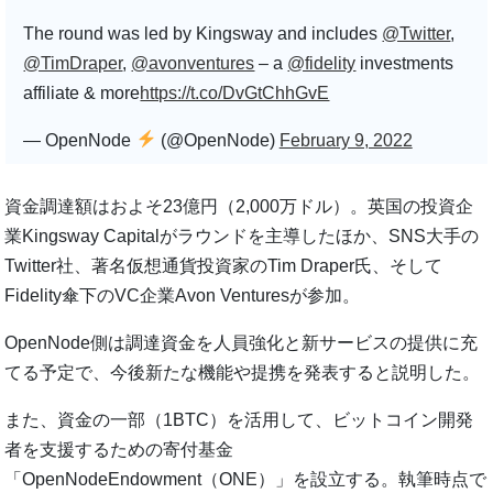
The round was led by Kingsway and includes
@Twitter
,
@TimDraper
,
@avonventures
– a
@fidelity
investments
affiliate & more
https://t.co/DvGtChhGvE
— OpenNode
(@OpenNode)
February 9, 2022
資金調達額はおよそ23億円（2,000万ドル）。英国の投資企
業Kingsway Capitalがラウンドを主導したほか、SNS大手の
Twitter社、著名仮想通貨投資家のTim Draper氏、そして
Fidelity傘下のVC企業Avon Venturesが参加。
OpenNode側は調達資金を人員強化と新サービスの提供に充
てる予定で、今後新たな機能や提携を発表すると説明した。
また、資金の一部（1BTC）を活用して、ビットコイン開発
者を支援するための寄付基金
「OpenNodeEndowment（ONE）」を設立する。執筆時点で