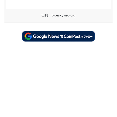
出典：blueskyweb.org