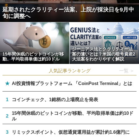
延期されたクラリティー法案、上院が採決日を9月中
旬に調整へ
ジーニアス法とクラリティー法
15年間休眠のビットコインが移
案の違いとは？米国の暗号資産2
動、平均取得単価は約10ドル
大法案をわかりやすく解説
人気記事ランキング
一覧 ＞
★
AI投資情報プラットフォーム 「CoinPost Terminal」とは
1
コインチェック、1銘柄の上場廃止を発表
15年間休眠のビットコインが移動、平均取得単価は約10ド
2
ル
3
リミックスポイント、仮想通貨運用益が累計約1.6億円に