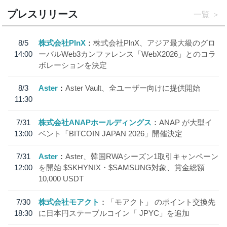
プレスリリース
一覧
8/5
株式会社PlnX
株式会社PlnX、アジア最大級のグロ
14:00
ーバルWeb3カンファレンス「WebX2026」とのコラ
ボレーションを決定
8/3
Aster
Aster Vault、全ユーザー向けに提供開始
11:30
7/31
株式会社ANAPホールディングス
ANAP が大型イ
13:00
ベント「BITCOIN JAPAN 2026」開催決定
7/31
Aster
Aster、韓国RWAシーズン1取引キャンペーン
12:00
を開始 $SKHYNIX・$SAMSUNG対象、賞金総額
10,000 USDT
7/30
株式会社モアクト
「モアクト」 のポイント交換先
18:30
に日本円ステーブルコイン「 JPYC」を追加