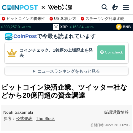
ビットコインの将来性
USDC買い方
ステーキング利率比較
株特集・関連銘柄
03,257.0
XRP
163.84
BNB
94
0.37
0.5
CoinPost
で今最も読まれています
コインチェック、1銘柄の上場廃止を発
表
ニュースランキングをもっと見る
ビットコイン決済企業、ツイッター社な
どから20億円超の資金調達
Noah Sakamaki
仮想通貨情報
参考：
公式発表
,
The Block
公開日時:
2022/02/10 12:05