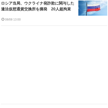
ロシア当局、ウクライナ発詐欺に関与した
違法仮想通貨交換所を摘発 20人超拘束
08/08 13:00