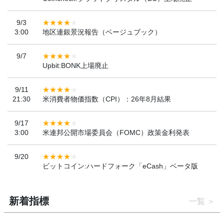
9/3
3:00
地区連銀景況報告（ベージュブック）
9/7
Upbit:BONK上場廃止
9/11
21:30
米消費者物価指数（CPI）：26年8月結果
9/17
3:00
米連邦公開市場委員会（FOMC）政策金利発表
9/20
ビットコイン:ハードフォーク「eCash」ベータ版
新着指標
一覧