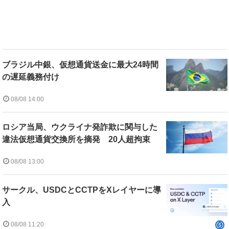
ブラジル中銀、仮想通貨送金に最大24時間
の遅延義務付け
08/08 14:00
ロシア当局、ウクライナ発詐欺に関与した
違法仮想通貨交換所を摘発 20人超拘束
08/08 13:00
サークル、USDCとCCTPをXレイヤーに導
入
08/08 11:20