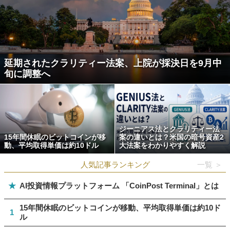
延期されたクラリティー法案、上院が採決日を9月中
旬に調整へ
ジーニアス法とクラリティー法
15年間休眠のビットコインが移
案の違いとは？米国の暗号資産2
動、平均取得単価は約10ドル
大法案をわかりやすく解説
人気記事ランキング
一覧 ＞
★
AI投資情報プラットフォーム 「CoinPost Terminal」とは
15年間休眠のビットコインが移動、平均取得単価は約10ド
1
ル