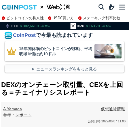
ビットコインの将来性
USDC買い方
ステーキング利率比較
株特集・関連銘柄
02,661.0
XRP
163.70
BNB
9
0.21
0.34
CoinPost
で今最も読まれています
15年間休眠のビットコインが移動、平均
取得単価は約10ドル
ニュースランキングをもっと見る
DEXのオンチェーン取引量、CEXを上回
る＝チェイナリシスレポート
A.Yamada
仮想通貨情報
参考：
レポート
公開日時:
2022/06/07 11:00