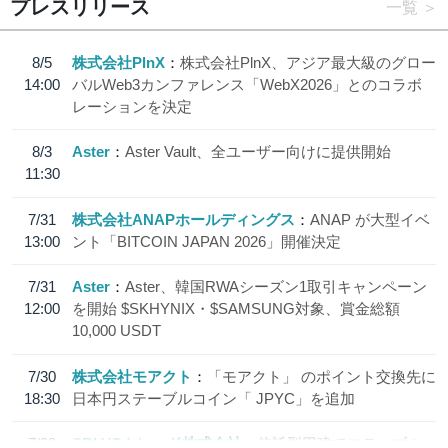
プレスリリース
一覧
8/5
株式会社PlnX
株式会社PlnX、アジア最大級のグロー
14:00
バルWeb3カンファレンス「WebX2026」とのコラボ
レーションを決定
8/3
Aster
Aster Vault、全ユーザー向けに提供開始
11:30
7/31
株式会社ANAPホールディングス
ANAP が大型イベ
13:00
ント「BITCOIN JAPAN 2026」開催決定
7/31
Aster
Aster、韓国RWAシーズン1取引キャンペーン
12:00
を開始 $SKHYNIX・$SAMSUNG対象、賞金総額
10,000 USDT
7/30
株式会社モアクト
「モアクト」 のポイント交換先に
18:30
日本円ステーブルコイン「 JPYC」を追加
7/29
SBI VCトレード株式会社
信託型円建てステーブル