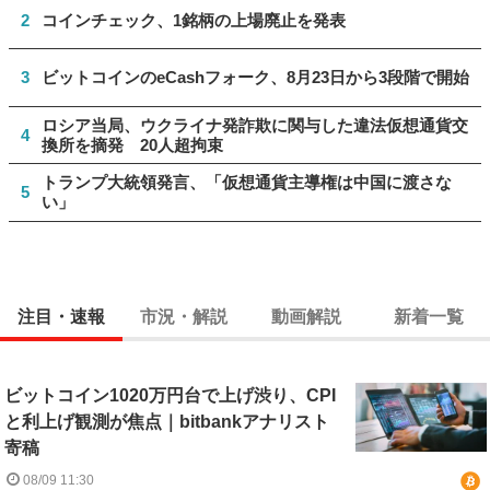
2
コインチェック、1銘柄の上場廃止を発表
3
ビットコインのeCashフォーク、8月23日から3段階で開始
ロシア当局、ウクライナ発詐欺に関与した違法仮想通貨交
4
換所を摘発 20人超拘束
トランプ大統領発言、「仮想通貨主導権は中国に渡さな
5
い」
注目・速報
市況・解説
動画解説
新着一覧
ビットコイン1020万円台で上げ渋り、CPI
と利上げ観測が焦点｜bitbankアナリスト
寄稿
08/09 11:30