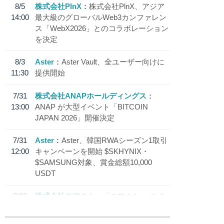
8/5
株式会社PlnX
株式会社PlnX、アジア
14:00
最大級のグローバルWeb3カンファレン
ス「WebX2026」とのコラボレーション
を決定
8/3
Aster
Aster Vault、全ユーザー向けに
11:30
提供開始
7/31
株式会社ANAPホールディングス
13:00
ANAP が大型イベント「BITCOIN
JAPAN 2026」開催決定
7/31
Aster
Aster、韓国RWAシーズン1取引
12:00
キャンペーンを開始 $SKHYNIX・
$SAMSUNG対象、賞金総額10,000
USDT
7/30
株式会社モアクト
「モアクト」 のポ
18:30
イント交換先に日本円ステーブルコイン
「 JPYC」を追加