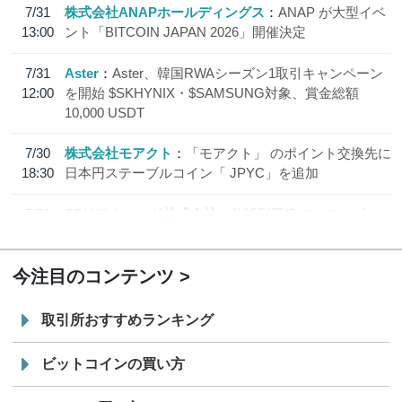
7/31
株式会社ANAPホールディングス
ANAP が大型イベ
13:00
ント「BITCOIN JAPAN 2026」開催決定
7/31
Aster
Aster、韓国RWAシーズン1取引キャンペーン
12:00
を開始 $SKHYNIX・$SAMSUNG対象、賞金総額
10,000 USDT
7/30
株式会社モアクト
「モアクト」 のポイント交換先に
18:30
日本円ステーブルコイン「 JPYC」を追加
7/29
SBI VCトレード株式会社
信託型円建てステーブル
19:30
コイン「JPYSC」徹底解説セミナーを開催
今注目のコンテンツ
取引所おすすめランキング
ビットコインの買い方