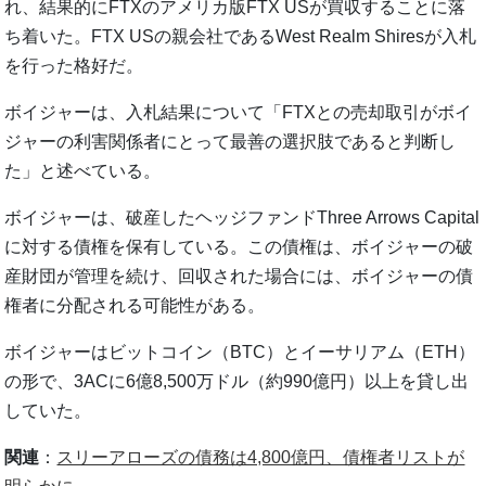
れ、結果的にFTXのアメリカ版FTX USが買収することに落
ち着いた。FTX USの親会社であるWest Realm Shiresが入札
を行った格好だ。
ボイジャーは、入札結果について「FTXとの売却取引がボイ
ジャーの利害関係者にとって最善の選択肢であると判断し
た」と述べている。
ボイジャーは、破産したヘッジファンドThree Arrows Capital
に対する債権を保有している。この債権は、ボイジャーの破
産財団が管理を続け、回収された場合には、ボイジャーの債
権者に分配される可能性がある。
ボイジャーはビットコイン（BTC）とイーサリアム（ETH）
の形で、3ACに6億8,500万ドル（約990億円）以上を貸し出
していた。
関連
：
スリーアローズの債務は4,800億円、債権者リストが