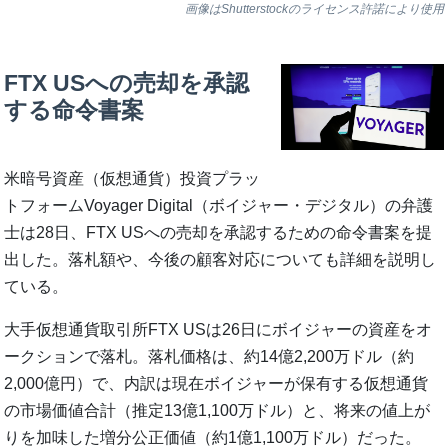
画像はShutterstockのライセンス許諾により使用
FTX USへの売却を承認
する命令書案
米暗号資産（仮想通貨）投資プラッ
トフォームVoyager Digital（ボイジャー・デジタル）の弁護
士は28日、FTX USへの売却を承認するための命令書案を提
出した。落札額や、今後の顧客対応についても詳細を説明し
ている。
大手仮想通貨取引所FTX USは26日にボイジャーの資産をオ
ークションで落札。落札価格は、約14億2,200万ドル（約
2,000億円）で、内訳は現在ボイジャーが保有する仮想通貨
の市場価値合計（推定13億1,100万ドル）と、将来の値上が
りを加味した増分公正価値（約1億1,100万ドル）だった。