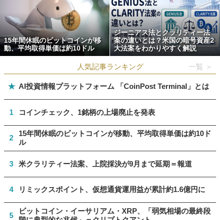
ジーニアス法とクラリティー法
15年間休眠のビットコインが移
案の違いとは？米国の暗号資産2
動、平均取得単価は約10ドル
大法案をわかりやすく解説
人気記事ランキング
一覧 ＞
★
AI投資情報プラットフォーム 「CoinPost Terminal」とは
1
コインチェック、1銘柄の上場廃止を発表
15年間休眠のビットコインが移動、平均取得単価は約10ド
2
ル
3
米クラリティー法案、上院採決が9月まで延期＝報道
4
リミックスポイント、仮想通貨運用益が累計約1.6億円に
ビットコイン・イーサリアム・XRP、「弱気相場の最終段
5
階に典型的な兆候」＝クリプトクアント