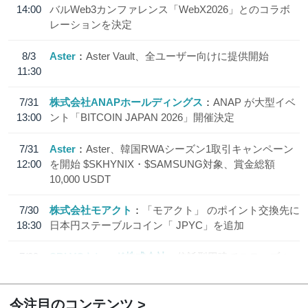
14:00
バルWeb3カンファレンス「WebX2026」とのコラボ
レーションを決定
8/3
Aster
Aster Vault、全ユーザー向けに提供開始
11:30
7/31
株式会社ANAPホールディングス
ANAP が大型イベ
13:00
ント「BITCOIN JAPAN 2026」開催決定
7/31
Aster
Aster、韓国RWAシーズン1取引キャンペーン
12:00
を開始 $SKHYNIX・$SAMSUNG対象、賞金総額
10,000 USDT
7/30
株式会社モアクト
「モアクト」 のポイント交換先に
18:30
日本円ステーブルコイン「 JPYC」を追加
7/29
SBI VCトレード株式会社
信託型円建てステーブル
19:30
コイン「JPYSC」徹底解説セミナーを開催
今注目のコンテンツ