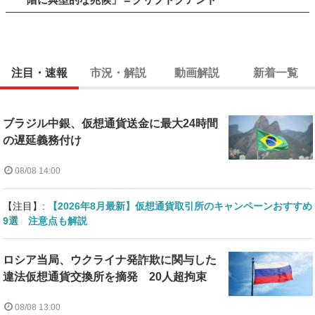
注目・速報
市況・解説
動画解説
新着一覧
ブラジル中銀、仮想通貨送金に最大24時間
の遅延義務付け
08/08 14:00
【注目】:
【2026年8月最新】仮想通貨取引所のキャンペーンおすすめ
9選 注意点も解説
ロシア当局、ウクライナ発詐欺に関与した
違法仮想通貨交換所を摘発 20人超拘束
08/08 13:00