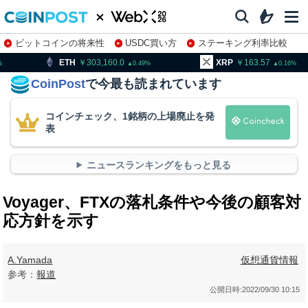
ビットコインの将来性
USDC買い方
ステーキング利率比較
株特集・関連銘柄
303,160.0
XRP
163.57
BNB
0.49
0.16
CoinPost
で今最も読まれています
コインチェック、1銘柄の上場廃止を発
表
ニュースランキングをもっと見る
Voyager、FTXの落札条件や今後の顧客対
応方針を示す
A.Yamada
仮想通貨情報
参考：
報道
公開日時:
2022/09/30 10:15