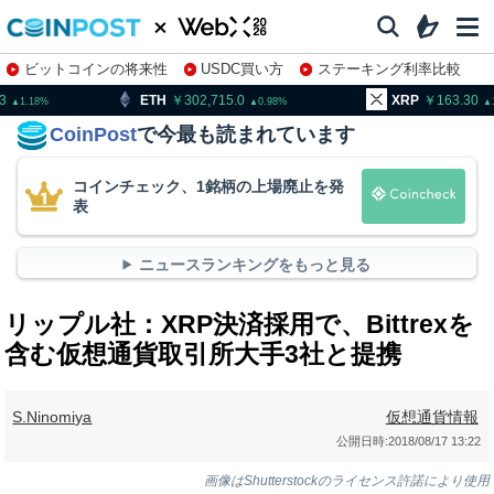
ビットコインの将来性
USDC買い方
ステーキング利率比較
株特集・関連銘柄
TH
302,715.0
XRP
163.30
BN
0.98
1.55
CoinPost
で今最も読まれています
コインチェック、1銘柄の上場廃止を発
表
ニュースランキングをもっと見る
リップル社：XRP決済採用で、Bittrexを
含む仮想通貨取引所大手3社と提携
S.Ninomiya
仮想通貨情報
公開日時:
2018/08/17 13:22
画像はShutterstockのライセンス許諾により使用