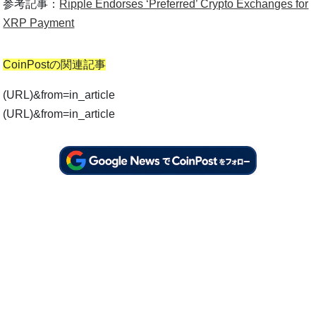
参考記事：
Ripple Endorses ‘Preferred’ Crypto Exchanges for
XRP Payment
CoinPostの関連記事
(URL)&from=in_article
(URL)&from=in_article