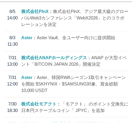
8/5
株式会社PlnX
株式会社PlnX、アジア最大級のグロー
14:00
バルWeb3カンファレンス「WebX2026」とのコラボ
レーションを決定
8/3
Aster
Aster Vault、全ユーザー向けに提供開始
11:30
7/31
株式会社ANAPホールディングス
ANAP が大型イベ
13:00
ント「BITCOIN JAPAN 2026」開催決定
7/31
Aster
Aster、韓国RWAシーズン1取引キャンペーン
12:00
を開始 $SKHYNIX・$SAMSUNG対象、賞金総額
10,000 USDT
7/30
株式会社モアクト
「モアクト」 のポイント交換先に
18:30
日本円ステーブルコイン「 JPYC」を追加
7/29
SBI VCトレード株式会社
信託型円建てステーブル
19:30
コイン「JPYSC」徹底解説セミナーを開催