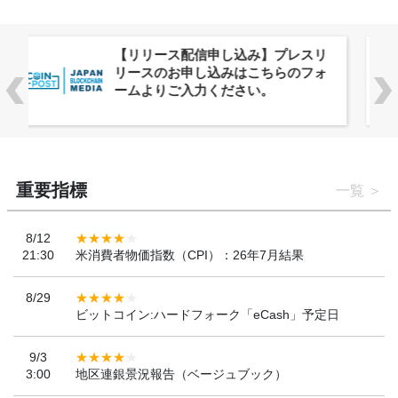
株式会社PlnX、アジア最大級のグロ
ーバルWeb3カンファレンス
「WebX2026」とのコラボレーショ
ンを決定
重要指標
一覧
8/12
21:30
米消費者物価指数（CPI）：26年7月結果
8/29
ビットコイン:ハードフォーク「eCash」予定日
9/3
3:00
地区連銀景況報告（ベージュブック）