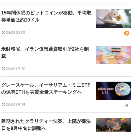
15年間休眠のビットコインが移動、平均取
得単価は約10ドル
08/08 08:05
米財務省、イラン仮想通貨取引所2社を制
裁
08/08 07:20
グレースケール、イーサリアム・ミニETF
の保有ETHを実質全量ステーキングへ
08/08 06:25
延期されたクラリティー法案、上院が採決
日を9月中旬に調整へ