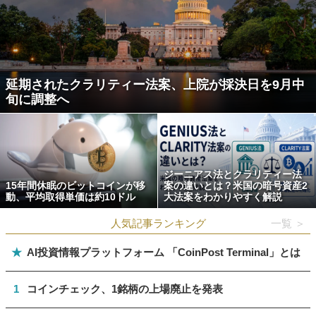
延期されたクラリティー法案、上院が採決日を9月中
旬に調整へ
ジーニアス法とクラリティー法
15年間休眠のビットコインが移
案の違いとは？米国の暗号資産2
動、平均取得単価は約10ドル
大法案をわかりやすく解説
人気記事ランキング
一覧 ＞
★
AI投資情報プラットフォーム 「CoinPost Terminal」とは
1
コインチェック、1銘柄の上場廃止を発表