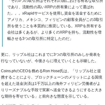
「その3つの取引所はそれぞれの国における有名な取引所
であり、流動性の高いXRPの所有量によって選ばれ
た。。。xRapidサービスを使用し資金を送金するために
アメリカ、メキシコ、フィリピンの顧客全員がこの3取引
所を使うことを本質的に推奨している。XRPを所有する
会社は多くあるが、より多くのXRPを持ち、流動性を増
幅させる3つの取引所に特定したのだ」
更に、リップル社はこれまでに3つの取引所のみしか発表を
行なっていないが、今後さらに増えていくとも示唆した。
Coins.phのCEOを務めるRon Hose氏は、「リップル社と提
携することにより、ブロックチェーンのメリットによる国境
を超えた送金決済は1千万以上の海外フィリピン労働者がよ
りリーズナブルな手段で実家へ送金できるようにすると大き
な期待を寄せている」と前向きな態度を示している。