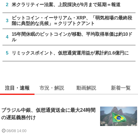
2
米クラリティー法案、上院採決が9月まで延期＝報道
ビットコイン・イーサリアム・XRP、「弱気相場の最終段
3
階に典型的な兆候」＝クリプトクアント
15年間休眠のビットコインが移動、平均取得単価は約10ド
4
ル
5
リミックスポイント、仮想通貨運用益が累計約1.6億円に
注目・速報
市況・解説
動画解説
新着一覧
ブラジル中銀、仮想通貨送金に最大24時間
の遅延義務付け
08/08 14:00