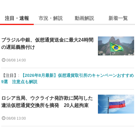
注目・速報
市況・解説
動画解説
新着一覧
ブラジル中銀、仮想通貨送金に最大24時間
の遅延義務付け
08/08 14:00
【注目】:
【2026年8月最新】仮想通貨取引所のキャンペーンおすすめ
9選 注意点も解説
ロシア当局、ウクライナ発詐欺に関与した
違法仮想通貨交換所を摘発 20人超拘束
08/08 13:00