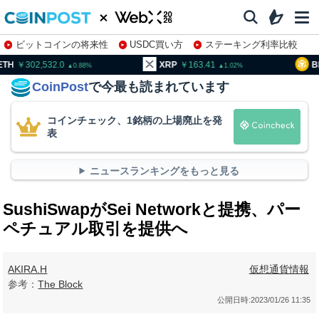
ビットコインの将来性
USDC買い方
ステーキング利率比較
株特集・関連銘柄
02,532.0
XRP
163.41
BNB
93
0.88
1.02
CoinPost
で今最も読まれています
コインチェック、1銘柄の上場廃止を発
表
ニュースランキングをもっと見る
SushiSwapがSei Networkと提携、パー
ペチュアル取引を提供へ
AKIRA.H
仮想通貨情報
参考：
The Block
公開日時:
2023/01/26 11:35