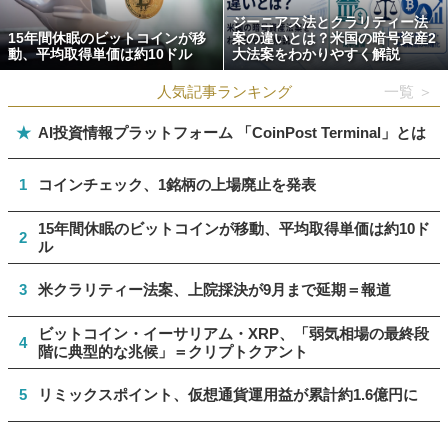
ジーニアス法とクラリティー法
15年間休眠のビットコインが移
案の違いとは？米国の暗号資産2
動、平均取得単価は約10ドル
大法案をわかりやすく解説
人気記事ランキング
一覧 ＞
★
AI投資情報プラットフォーム 「CoinPost Terminal」とは
1
コインチェック、1銘柄の上場廃止を発表
15年間休眠のビットコインが移動、平均取得単価は約10ド
2
ル
3
米クラリティー法案、上院採決が9月まで延期＝報道
ビットコイン・イーサリアム・XRP、「弱気相場の最終段
4
階に典型的な兆候」＝クリプトクアント
5
リミックスポイント、仮想通貨運用益が累計約1.6億円に