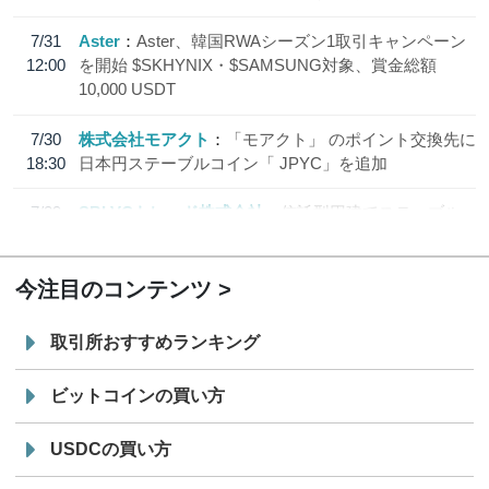
7/31
Aster
Aster、韓国RWAシーズン1取引キャンペーン
12:00
を開始 $SKHYNIX・$SAMSUNG対象、賞金総額
10,000 USDT
7/30
株式会社モアクト
「モアクト」 のポイント交換先に
18:30
日本円ステーブルコイン「 JPYC」を追加
7/29
SBI VCトレード株式会社
信託型円建てステーブル
19:30
コイン「JPYSC」徹底解説セミナーを開催
今注目のコンテンツ
取引所おすすめランキング
ビットコインの買い方
USDCの買い方