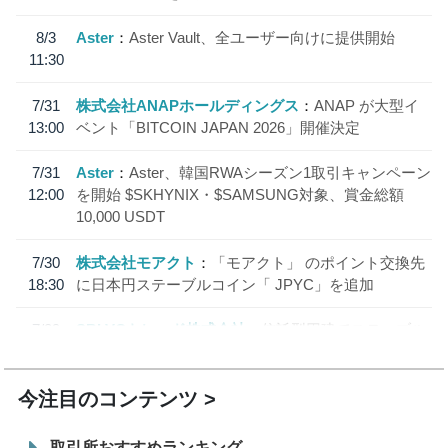
8/3
Aster
Aster Vault、全ユーザー向けに提供開始
11:30
7/31
株式会社ANAPホールディングス
ANAP が大型イ
13:00
ベント「BITCOIN JAPAN 2026」開催決定
7/31
Aster
Aster、韓国RWAシーズン1取引キャンペーン
12:00
を開始 $SKHYNIX・$SAMSUNG対象、賞金総額
10,000 USDT
7/30
株式会社モアクト
「モアクト」 のポイント交換先
18:30
に日本円ステーブルコイン「 JPYC」を追加
7/29
SBI VCトレード株式会社
信託型円建てステーブル
19:30
コイン「JPYSC」徹底解説セミナーを開催
今注目のコンテンツ
取引所おすすめランキング