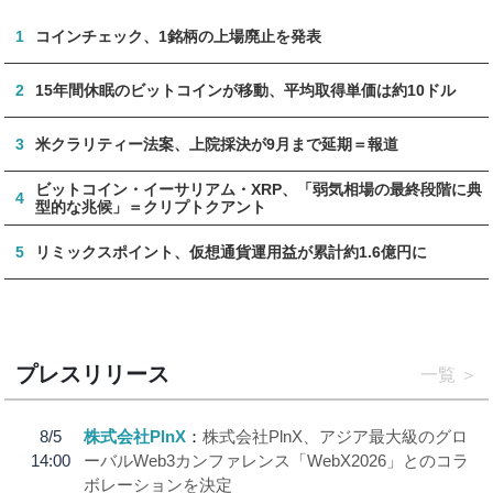
1
コインチェック、1銘柄の上場廃止を発表
2
15年間休眠のビットコインが移動、平均取得単価は約10ドル
3
米クラリティー法案、上院採決が9月まで延期＝報道
ビットコイン・イーサリアム・XRP、「弱気相場の最終段階に典
4
型的な兆候」＝クリプトクアント
5
リミックスポイント、仮想通貨運用益が累計約1.6億円に
プレスリリース
一覧
8/5
株式会社PlnX
株式会社PlnX、アジア最大級のグロ
14:00
ーバルWeb3カンファレンス「WebX2026」とのコラ
ボレーションを決定