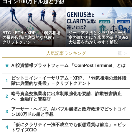
コイン100万ドル超と予想
BTC・ETH・XRP、「弱気相場
ジーニアス法とクラリティー法
の最終段階に典型的な兆候」＝
案の違いとは？米国の暗号資産2
クリプトクアント
大法案をわかりやすく解説
人気記事ランキング
一覧 ＞
★
AI投資情報プラットフォーム 「CoinPost Terminal」とは
ビットコイン・イーサリアム・XRP、「弱気相場の最終段
1
階に典型的な兆候」＝クリプトクアント
暗号資産交換業者に出庫制限強化を要請、詐欺被害防止
2
へ 金融庁と警察庁
アーサー・ヘイズ、AIバブル崩壊と政府救済でビットコイ
3
ン100万ドル超と予想
「仮にクラリティー法不成立でも仮想通貨は前進」＝ビッ
4
トワイズCIO