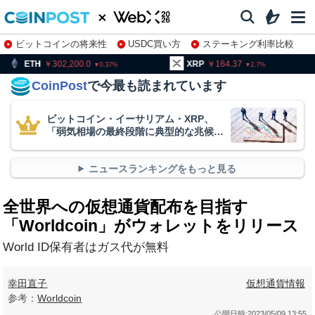
ビットコインの将来性
USDC買い方
ステーキング利率比較
株特集・関連銘柄
302,200.0
XRP
164.37
BNB
0.37
2.7
CoinPost
で今最も読まれています
ビットコイン・イーサリアム・XRP、
「弱気相場の最終段階に典型的な兆候」
＝クリプトクアント
ニュースランキングをもっと見る
全世界への仮想通貨配布を目指す
「Worldcoin」がウォレットをリリース
World ID保有者はガス代が無料
幸田直子
仮想通貨情報
参考：
Worldcoin
公開日時:
2023/05/09 13:55