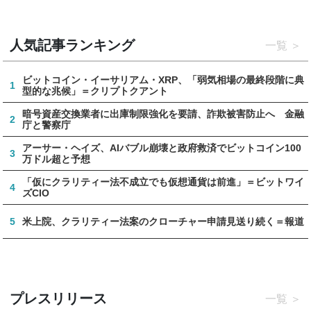
人気記事ランキング
一覧
ビットコイン・イーサリアム・XRP、「弱気相場の最終段階に典
1
型的な兆候」＝クリプトクアント
暗号資産交換業者に出庫制限強化を要請、詐欺被害防止へ 金融
2
庁と警察庁
アーサー・ヘイズ、AIバブル崩壊と政府救済でビットコイン100
3
万ドル超と予想
「仮にクラリティー法不成立でも仮想通貨は前進」＝ビットワイ
4
ズCIO
5
米上院、クラリティー法案のクローチャー申請見送り続く＝報道
プレスリリース
一覧