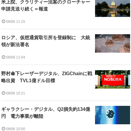
米上院、クラリティー法案のクローチャー
申請見送り続く＝報道
08/06 11:15
ロシア、仮想通貨取引所を登録制に 大統
領が新法署名
08/06 11:04
野村傘下レーザーデジタル、ZIGChainに戦
略出資 TVL1億ドル目標
08/06 10:21
ギャラクシー・デジタル、Q2損失約134億
円 電力事業が離陸
08/06 10:00