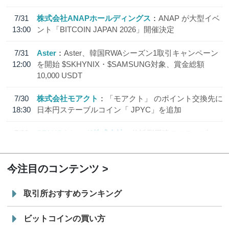
7/31
株式会社ANAPホールディングス
ANAP が大型イベ
13:00
ント「BITCOIN JAPAN 2026」開催決定
7/31
Aster
Aster、韓国RWAシーズン1取引キャンペーン
12:00
を開始 $SKHYNIX・$SAMSUNG対象、賞金総額
10,000 USDT
7/30
株式会社モアクト
「モアクト」 のポイント交換先に
18:30
日本円ステーブルコイン「 JPYC」を追加
7/29
SBI VCトレード株式会社
信託型円建てステーブル
19:30
コイン「JPYSC」徹底解説セミナーを開催
今注目のコンテンツ
取引所おすすめランキング
ビットコインの買い方