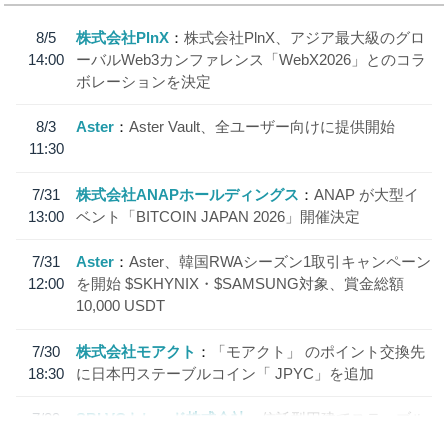
8/5
株式会社PlnX
株式会社PlnX、アジア最大級のグロ
14:00
ーバルWeb3カンファレンス「WebX2026」とのコラ
ボレーションを決定
8/3
Aster
Aster Vault、全ユーザー向けに提供開始
11:30
7/31
株式会社ANAPホールディングス
ANAP が大型イ
13:00
ベント「BITCOIN JAPAN 2026」開催決定
7/31
Aster
Aster、韓国RWAシーズン1取引キャンペーン
12:00
を開始 $SKHYNIX・$SAMSUNG対象、賞金総額
10,000 USDT
7/30
株式会社モアクト
「モアクト」 のポイント交換先
18:30
に日本円ステーブルコイン「 JPYC」を追加
7/29
SBI VCトレード株式会社
信託型円建てステーブル
19:30
コイン「JPYSC」徹底解説セミナーを開催