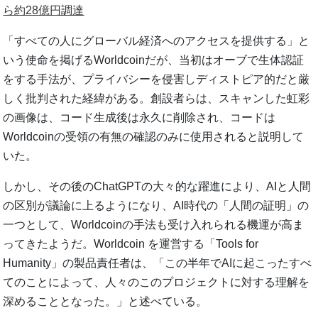
ら約28億円調達
「すべての人にグローバル経済へのアクセスを提供する」と
いう使命を掲げるWorldcoinだが、当初はオーブで生体認証
をする手法が、プライバシーを侵害しディストピア的だと厳
しく批判された経緯がある。創設者らは、スキャンした虹彩
の画像は、コード生成後は永久に削除され、コードは
Worldcoinの受領の有無の確認のみに使用されると説明して
いた。
しかし、その後のChatGPTの大々的な躍進により、AIと人間
の区別が議論に上るようになり、AI時代の「人間の証明」の
一つとして、Worldcoinの手法も受け入れられる機運が高ま
ってきたようだ。Worldcoin を運営する「Tools for
Humanity」の製品責任者は、「この半年でAIに起こったすべ
てのことによって、人々のこのプロジェクトに対する理解を
深めることとなった。」と述べている。