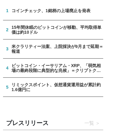
1
コインチェック、1銘柄の上場廃止を発表
15年間休眠のビットコインが移動、平均取得単
2
価は約10ドル
米クラリティー法案、上院採決が9月まで延期＝
3
報道
ビットコイン・イーサリアム・XRP、「弱気相
4
場の最終段階に典型的な兆候」＝クリプトクア
ント
リミックスポイント、仮想通貨運用益が累計約
5
1.6億円に
プレスリリース
一覧