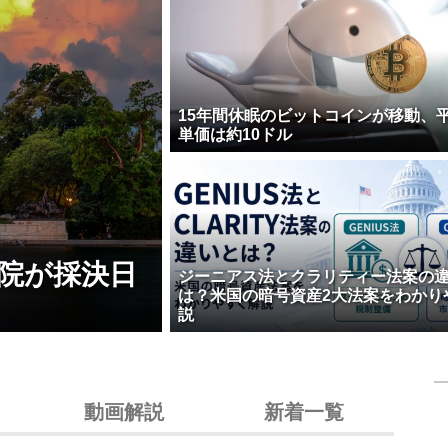
15年間休眠のビットコインが移動、
単価は約10ドル
院が採決日
ジーニアス法とクラリティー法案の
は？米国の暗号資産2大法案をわかり
説
動画解説
新着一覧