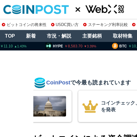
ビットコインの将来性
USDC買い方
ステーキング利率比較
TOP
新着
市況・解説
主要銘柄
取材特集
HYPE
8,583.70
BTC
10,260,001
E
3.39
0.73
CoinPost
で今最も読まれています
の上場廃止
15年間休眠の
平均取得単価は