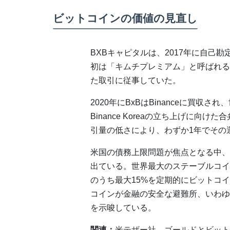
ビットコインの価値の見直し
BXBキャピタルは、2017年に自己
初は「キムチプレミアム」と呼ばれる
た取引に従事していた。
2020年にBxBはBinanceに買
Binance Koreaの立ち上げに
引量の低さにより、わずか1年でその
米国の債務上限問題が焦点となる中、
出ている。世界最大のステーブルコイン
のうち最大15%を定期的にビットコ
コインが金融の安全な避難所、いわゆ
を示唆している。
関連：
米テザー社、ゴールドとビット