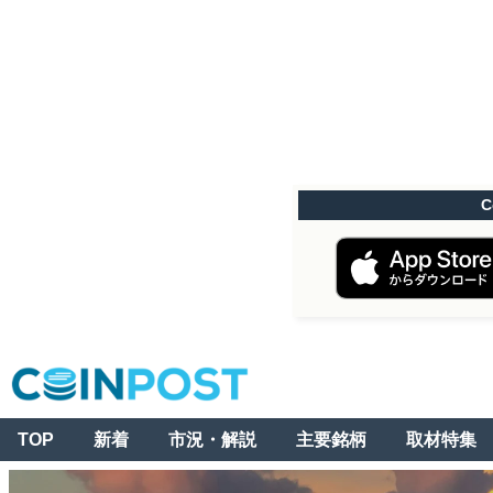
C
TOP
新着
市況・解説
主要銘柄
取材特集