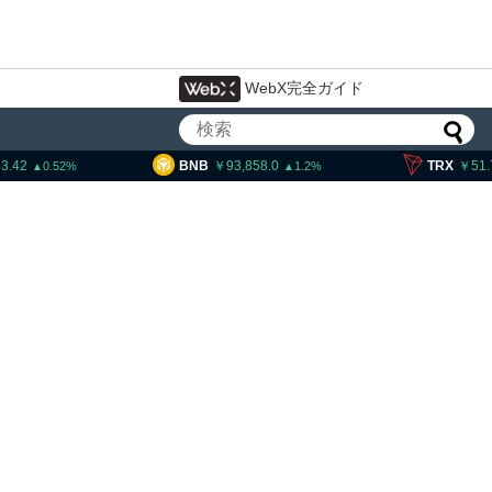
WebX完全ガイド
NB
93,858.0
TRX
51.74
SO
1.2
0.29
ティー法案、上院採決が9
期＝報道