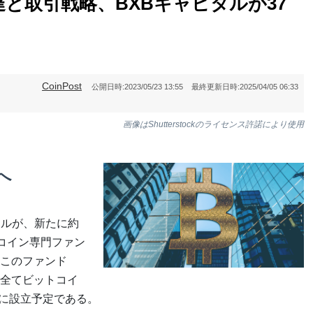
と取引戦略、BXBキャピタルが37
CoinPost
公開日時:
2023/05/23 13:55
最終更新日時:
2025/04/05 06:33
画像はShutterstockのライセンス許諾により使用
へ
タルが、新たに約
トコイン専門ファン
このファンド
全てビットコイ
月に設立予定である。