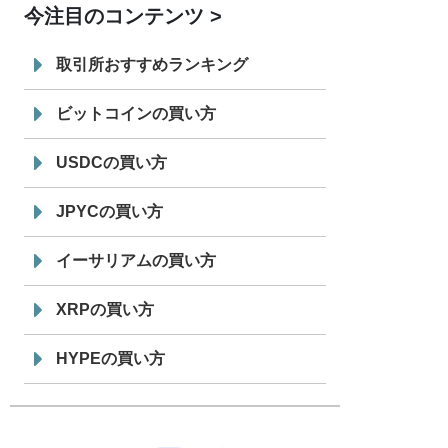
今注目のコンテンツ
7/29
SBI VCトレード株式会社
信託型円建
19:30
てステーブルコイン「JPYSC」徹底解
取引所おすすめランキング
説セミナーを開催
ビットコインの買い方
USDCの買い方
JPYCの買い方
イーサリアムの買い方
XRPの買い方
HYPEの買い方