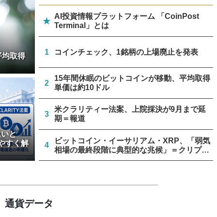
AI投資情報プラットフォーム 「CoinPost
★
Terminal」とは
1
コインチェック、1銘柄の上場廃止を発表
平均取得
15年間休眠のビットコインが移動、平均取得
2
単価は約10ドル
米クラリティー法案、上院採決が9月まで延
3
期＝報道
違いと
ビットコイン・イーサリアム・XRP、「弱気
やすく解
4
相場の最終段階に典型的な兆候」＝クリプト
クアント
リミックスポイント、仮想通貨運用益が累計
5
約1.6億円に
通貨データ