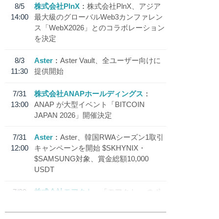
8/5
株式会社PlnX
株式会社PlnX、アジア
14:00
最大級のグローバルWeb3カンファレン
ス「WebX2026」とのコラボレーション
を決定
8/3
Aster
Aster Vault、全ユーザー向けに
11:30
提供開始
7/31
株式会社ANAPホールディングス
13:00
ANAP が大型イベント「BITCOIN
JAPAN 2026」開催決定
7/31
Aster
Aster、韓国RWAシーズン1取引
12:00
キャンペーンを開始 $SKHYNIX・
$SAMSUNG対象、賞金総額10,000
USDT
7/30
株式会社モアクト
「モアクト」 のポ
18:30
イント交換先に日本円ステーブルコイン
「 JPYC」を追加