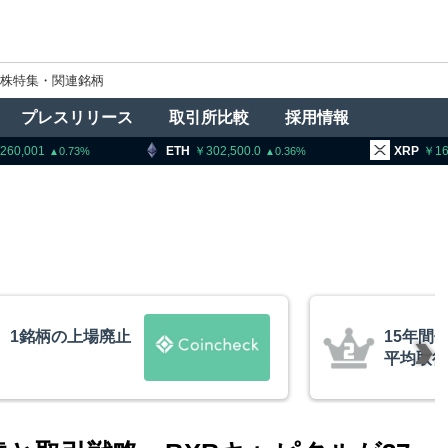
株特集・関連銘柄
プレスリリース
取引所比較
採用情報
TH
302,500.0
XRP
163.42
B
0.36
0.52
ビットコインが移動、
米クラリ
約10ドル
月まで延