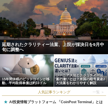
延期されたクラリティー法案、上院が採決日を9月中
旬に調整へ
ジーニアス法とクラリティー法
15年間休眠のビットコインが移
案の違いとは？米国の暗号資産2
動、平均取得単価は約10ドル
大法案をわかりやすく解説
人気記事ランキング
一覧 ＞
★
AI投資情報プラットフォーム 「CoinPost Terminal」とは