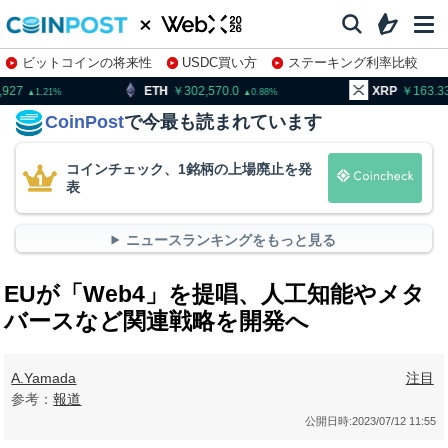
ビットコインの将来性
USDC買い方
ステーキング利率比較
株特集・関連銘柄
H
302,570.0
XRP
163.33
BN
0.88
0.72
CoinPost
で今最も読まれています
コインチェック、1銘柄の上場廃止を発
表
ニュースランキングをもっと見る
EUが「Web4」を提唱、人工知能やメタ
バースなど関連戦略を開発へ
A.Yamada
注目
参考：
報道
公開日時:
2023/07/12 11:55