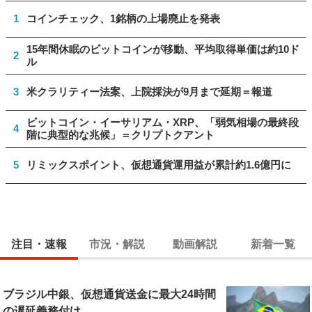
1
コインチェック、1銘柄の上場廃止を発表
15年間休眠のビットコインが移動、平均取得単価は約10ド
2
ル
3
米クラリティー法案、上院採決が9月まで延期＝報道
ビットコイン・イーサリアム・XRP、「弱気相場の最終段
4
階に典型的な兆候」＝クリプトクアント
5
リミックスポイント、仮想通貨運用益が累計約1.6億円に
注目・速報
市況・解説
動画解説
新着一覧
ブラジル中銀、仮想通貨送金に最大24時間
の遅延義務付け