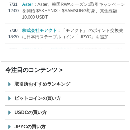
7/31
Aster
Aster、韓国RWAシーズン1取引キャンペーン
12:00
を開始 $SKHYNIX・$SAMSUNG対象、賞金総額
10,000 USDT
7/30
株式会社モアクト
「モアクト」 のポイント交換先
18:30
に日本円ステーブルコイン「 JPYC」を追加
7/29
SBI VCトレード株式会社
信託型円建てステーブル
19:30
コイン「JPYSC」徹底解説セミナーを開催
今注目のコンテンツ
取引所おすすめランキング
ビットコインの買い方
USDCの買い方
JPYCの買い方