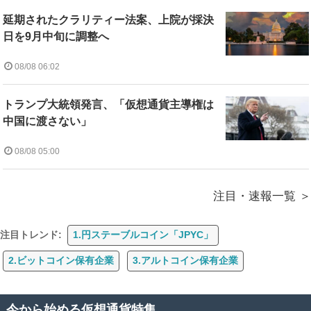
延期されたクラリティー法案、上院が採決
日を9月中旬に調整へ
08/08 06:02
トランプ大統領発言、「仮想通貨主導権は
中国に渡さない」
08/08 05:00
注目・速報一覧
注目トレンド:
1.円ステーブルコイン「JPYC」
2.ビットコイン保有企業
3.アルトコイン保有企業
今から始める仮想通貨特集