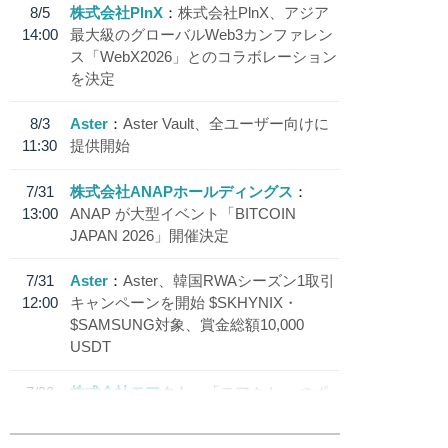
8/5
株式会社PlnX
株式会社PlnX、アジア
14:00
最大級のグローバルWeb3カンファレン
ス「WebX2026」とのコラボレーション
を決定
8/3
Aster
Aster Vault、全ユーザー向けに
11:30
提供開始
7/31
株式会社ANAPホールディングス
13:00
ANAP が大型イベント「BITCOIN
JAPAN 2026」開催決定
7/31
Aster
Aster、韓国RWAシーズン1取引
12:00
キャンペーンを開始 $SKHYNIX・
$SAMSUNG対象、賞金総額10,000
USDT
7/30
株式会社モアクト
「モアクト」 のポ
18:30
イント交換先に日本円ステーブルコイン
「 JPYC」を追加