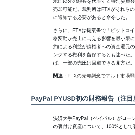
米国以外の顧客を代表する特別委員会
売却可能だ。裁判所はFTXがそれら
に通知する必要があると命令した。
さらに、FTXは提案書で「ビットコ
格変動が売上に与える影響を最小限に
約による利益が債権者への資金還元の
ングする権利を留保するとも述べた。
ば、一部の売圧は回避できる見方だ。
関連
：
FTXの売却懸念でアルト市場
PayPal PYUSD初の財務報告（
決済大手PayPal（ペイパル）がロ
の裏付け資産について、100%とし