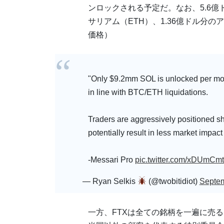
ンロックされる予定だ。なお、5.6億
サリアム（ETH）、1.36億ドル分の
価格）
"Only $9.2mm SOL is unlocked per mont
in line with BTC/ETH liquidations.
Traders are aggressively positioned s
potentially result in less market impact
-Messari Pro
pic.twitter.com/xDUmC
— Ryan Selkis
(@twobitidiot)
Septem
一方、FTXは全ての銘柄を一遍に売