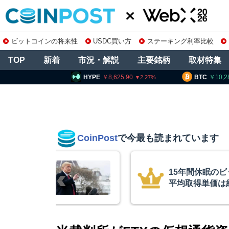
ビットコインの将来性
USDC買い方
ステーキング利率比較
TOP
新着
市況・解説
主要銘柄
取材特集
HYPE
8,625.90
BTC
10,280,998
E
2.27
0.34
CoinPost
で今最も読まれています
インが移動、
コインチェック
ル
を発表