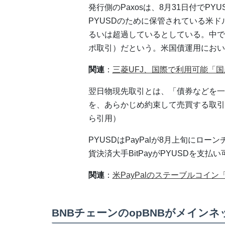
発行側のPaxosは、8月31日付でPYU
PYUSDのために保管されている米
るいは超過しているとしている。中で
ポ取引）だという。米国債運用におい
関連
：
三菱UFJ、国際で利用可能「国
翌日物現先取引とは、「債券などを一
を、あらかじめ約束して売買する取引
ら引用）
PYUSDはPayPalが8月上旬にロ
貨決済大手BitPayがPYUSDを支
関連
：
米PayPalのステーブルコイ
BNBチェーンのopBNBがメイン