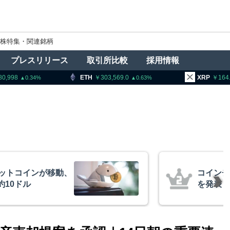
株特集・関連銘柄
プレスリリース
取引所比較
採用情報
TH
303,569.0
XRP
164.97
BN
0.63
1.73
、1銘柄の上場廃止
トランプ
導権は中