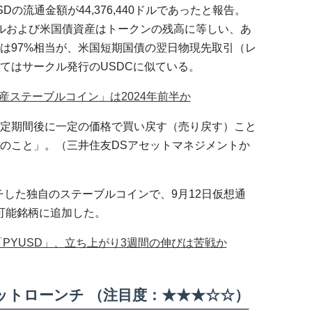
SDの流通金額が44,376,440ドルであったと報告。
ドルおよび米国債資産はトークンの残高に等しい、あ
は97%相当が、米国短期国債の翌日物現先取引（レ
てはサークル発行のUSDCに似ている。
産ステーブルコイン」は2024年前半か
定期間後に一定の価格で買い戻す（売り戻す）こと
のこと」。（三井住友DSアセットマネジメントか
ーンチした独自のステーブルコインで、9月12日仮想通
払い可能銘柄に追加した。
ン「PYUSD」、立ち上がり3週間の伸びは苦戦か
ネットローンチ （注目度：★★★☆☆）