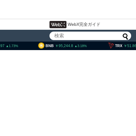
WebX完全ガイド
B
95,244.8
TRX
51.86
SOL
3.18
0.23
大統領発言、「仮想通貨主
国に渡さない」