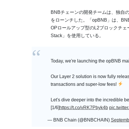
BNBチェーンの開発チームは、独自の
をローンチした。「opBNB」は、BN
OPロールアップ型のL2ブロックチェー
Stack」を使用している。
Today, we're launching the opBNB mai
Our Layer 2 solution is now fully releas
transactions and super-low fees!
Let's dive deeper into the incredible b
[1/6]
https://t.co/vRK7Pbyk4b
pic.twitt
— BNB Chain (@BNBCHAIN)
Septemb