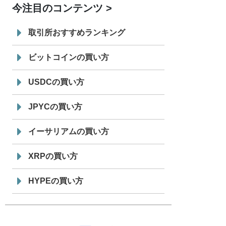
今注目のコンテンツ
7/29
SBI VCトレード株式会社
信託型円建
19:30
てステーブルコイン「JPYSC」徹底解
取引所おすすめランキング
説セミナーを開催
ビットコインの買い方
USDCの買い方
JPYCの買い方
イーサリアムの買い方
XRPの買い方
HYPEの買い方