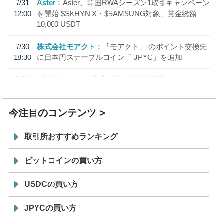
7/31
Aster
Aster、韓国RWAシーズン1取引キャンペーン
12:00
を開始 $SKHYNIX・$SAMSUNG対象、賞金総額
10,000 USDT
7/30
株式会社モアクト
「モアクト」 のポイント交換先
18:30
に日本円ステーブルコイン「 JPYC」を追加
7/29
SBI VCトレード株式会社
信託型円建てステーブル
19:30
コイン「JPYSC」徹底解説セミナーを開催
今注目のコンテンツ
取引所おすすめランキング
ビットコインの買い方
USDCの買い方
JPYCの買い方