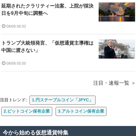
延期されたクラリティー法案、上院が採決
日を9月中旬に調整へ
08/08 06:02
トランプ大統領発言、「仮想通貨主導権は
中国に渡さない」
08/08 05:00
注目・速報一覧
注目トレンド:
1.円ステーブルコイン「JPYC」
2.ビットコイン保有企業
3.アルトコイン保有企業
今から始める仮想通貨特集