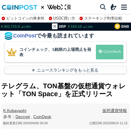
ビットコインの将来性
USDC買い方
ステーキング利率比較
株特集・関連銘柄
02,715.0
XRP
163.10
BNB
93
0.95
1.53
CoinPost
で今最も読まれています
コインチェック、1銘柄の上場廃止を発
表
ニュースランキングをもっと見る
テレグラム、TON基盤の仮想通貨ウォレ
ット「TON Space」を正式リリース
K.Kobayashi
仮想通貨情報
参考：
Decrypt
,
CoinDesk
最終更新日時:
2024/04/05 05:59
公開日時:
2023/09/14 11:15