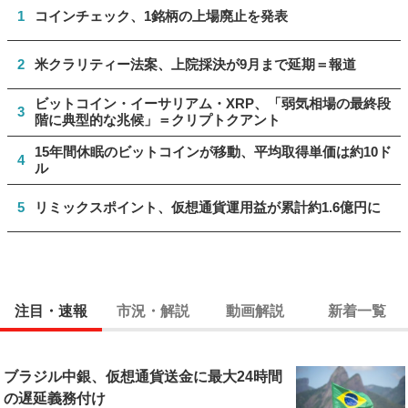
1
コインチェック、1銘柄の上場廃止を発表
2
米クラリティー法案、上院採決が9月まで延期＝報道
ビットコイン・イーサリアム・XRP、「弱気相場の最終段
3
階に典型的な兆候」＝クリプトクアント
15年間休眠のビットコインが移動、平均取得単価は約10ド
4
ル
5
リミックスポイント、仮想通貨運用益が累計約1.6億円に
注目・速報
市況・解説
動画解説
新着一覧
ブラジル中銀、仮想通貨送金に最大24時間
の遅延義務付け