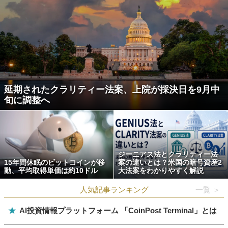
延期されたクラリティー法案、上院が採決日を9月中
旬に調整へ
ジーニアス法とクラリティー法
15年間休眠のビットコインが移
案の違いとは？米国の暗号資産2
動、平均取得単価は約10ドル
大法案をわかりやすく解説
人気記事ランキング
一覧 ＞
★
AI投資情報プラットフォーム 「CoinPost Terminal」とは