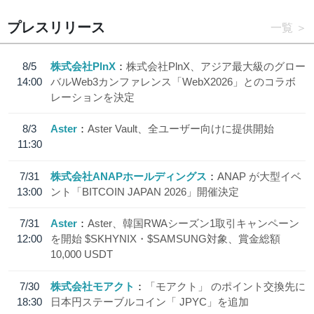
プレスリリース
一覧
8/5
株式会社PlnX
株式会社PlnX、アジア最大級のグロー
14:00
バルWeb3カンファレンス「WebX2026」とのコラボ
レーションを決定
8/3
Aster
Aster Vault、全ユーザー向けに提供開始
11:30
7/31
株式会社ANAPホールディングス
ANAP が大型イベ
13:00
ント「BITCOIN JAPAN 2026」開催決定
7/31
Aster
Aster、韓国RWAシーズン1取引キャンペーン
12:00
を開始 $SKHYNIX・$SAMSUNG対象、賞金総額
10,000 USDT
7/30
株式会社モアクト
「モアクト」 のポイント交換先に
18:30
日本円ステーブルコイン「 JPYC」を追加