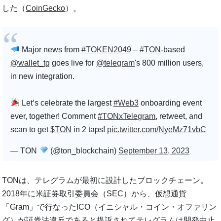
した（
CoinGecko
）。
Major news from
#TOKEN2049
–
#TON
-based
@wallet_tg
goes live for
@telegram
's 800 million users,
in new integration.
Let’s celebrate the largest
#Web3
onboarding event
ever, together! Comment
#TONxTelegram
, retweet, and
scan to get
$TON
in 2 taps!
pic.twitter.com/NyeMz71vbC
— TON
(@ton_blockchain)
September 13, 2023
TONは、テレグラムが最初に設計したブロックチェーン。
2018年に米証券取引委員会（SEC）から、仮想通貨
「Gram」で行なったICO（イニシャル・コイン・オファリン
グ）が証券法違反であると提訴されてテレグラムは開発中止