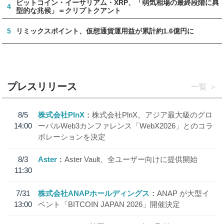
ビットコイン・イーサリアム・XRP、「弱気相場の最終段階に典
4
型的な兆候」＝クリプトクアント
5
リミックスポイント、仮想通貨運用益が累計約1.6億円に
プレスリリース
一覧
8/5
株式会社PlnX
株式会社PlnX、アジア最大級のグロ
14:00
ーバルWeb3カンファレンス「WebX2026」とのコラ
ボレーションを決定
8/3
Aster
Aster Vault、全ユーザー向けに提供開始
11:30
7/31
株式会社ANAPホールディングス
ANAP が大型イ
13:00
ベント「BITCOIN JAPAN 2026」開催決定