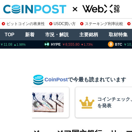
ビットコインの将来性
USDC買い方
ステーキング利率比較
TOP
新着
市況・解説
主要銘柄
取材特集
HYPE
8,555.80
BTC
10,255,264
1.73
1.25
CoinPost
で今最も読まれています
柄の上場廃止
米クラリティー
月まで延期＝報