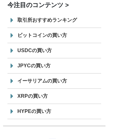
今注目のコンテンツ
7/29
SBI VCトレード株式会社
信託型円建
19:30
てステーブルコイン「JPYSC」徹底解
取引所おすすめランキング
説セミナーを開催
ビットコインの買い方
USDCの買い方
JPYCの買い方
イーサリアムの買い方
XRPの買い方
HYPEの買い方