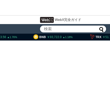
WebX完全ガイド
BNB
93,722.0
TRX
51.73
1.18
0.26
コイン・イーサリアム・
「弱気相場の最終段階に典型
候」＝クリプトクアント