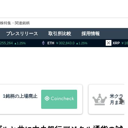
株特集・関連銘柄
プレスリリース
取引所比較
採用情報
ETH
302,843.0
XRP
163.56
1.25
1.76
法案、上院採決が9
ビット
道
XRP、
的な兆