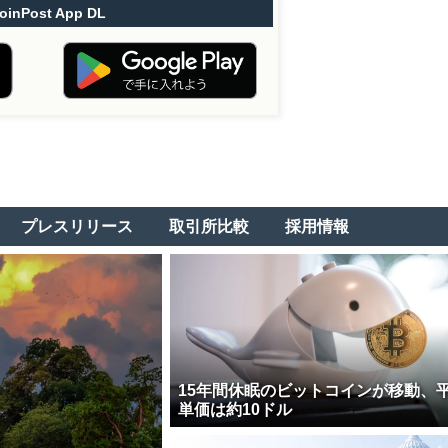
oinPost App DL
プレスリリース
取引所比較
採用情報
15年間休眠のビットコインが移動、
単価は約10ドル