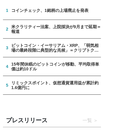
1
コインチェック、1銘柄の上場廃止を発表
米クラリティー法案、上院採決が9月まで延期＝
2
報道
ビットコイン・イーサリアム・XRP、「弱気相
3
場の最終段階に典型的な兆候」＝クリプトクア
ント
15年間休眠のビットコインが移動、平均取得単
4
価は約10ドル
リミックスポイント、仮想通貨運用益が累計約
5
1.6億円に
プレスリリース
一覧