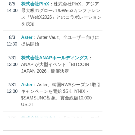
8/5
株式会社PlnX
株式会社PlnX、アジア
14:00
最大級のグローバルWeb3カンファレン
ス「WebX2026」とのコラボレーション
を決定
8/3
Aster
Aster Vault、全ユーザー向けに
11:30
提供開始
7/31
株式会社ANAPホールディングス
13:00
ANAP が大型イベント「BITCOIN
JAPAN 2026」開催決定
7/31
Aster
Aster、韓国RWAシーズン1取引
12:00
キャンペーンを開始 $SKHYNIX・
$SAMSUNG対象、賞金総額10,000
USDT
7/30
株式会社モアクト
「モアクト」 のポ
18:30
イント交換先に日本円ステーブルコイン
「 JPYC」を追加