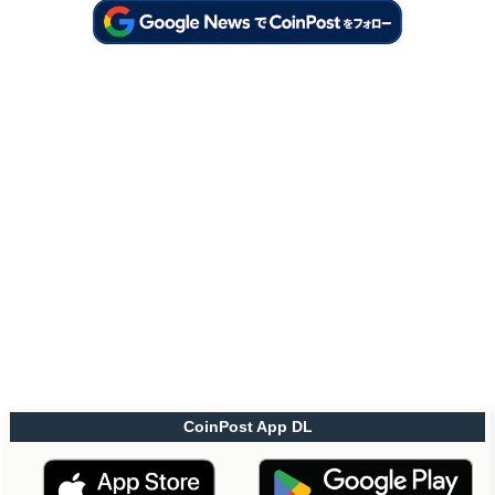
CoinPost App DL