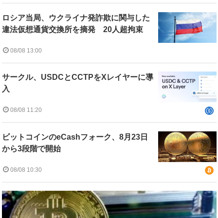
ロシア当局、ウクライナ発詐欺に関与した
違法仮想通貨交換所を摘発 20人超拘束
08/08 13:00
サークル、USDCとCCTPをXレイヤーに導
入
08/08 11:20
ビットコインのeCashフォーク、8月23日
から3段階で開始
08/08 10:30