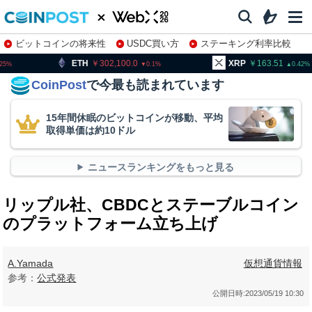
ビットコインの将来性
USDC買い方
ステーキング利率比較
株特集・関連銘柄
302,100.0
XRP
163.51
BNB
0.1
0.42
CoinPost
で今最も読まれています
15年間休眠のビットコインが移動、平均
取得単価は約10ドル
ニュースランキングをもっと見る
リップル社、CBDCとステーブルコイン
のプラットフォーム立ち上げ
A.Yamada
仮想通貨情報
参考：
公式発表
公開日時:
2023/05/19 10:30