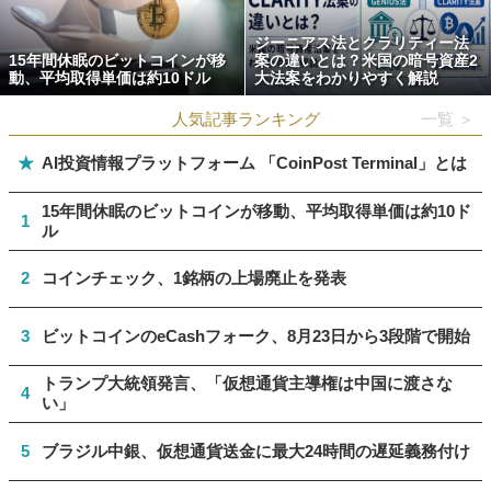
ジーニアス法とクラリティー法
15年間休眠のビットコインが移
案の違いとは？米国の暗号資産2
動、平均取得単価は約10ドル
大法案をわかりやすく解説
人気記事ランキング
一覧 ＞
★
AI投資情報プラットフォーム 「CoinPost Terminal」とは
15年間休眠のビットコインが移動、平均取得単価は約10ド
1
ル
2
コインチェック、1銘柄の上場廃止を発表
3
ビットコインのeCashフォーク、8月23日から3段階で開始
トランプ大統領発言、「仮想通貨主導権は中国に渡さな
4
い」
5
ブラジル中銀、仮想通貨送金に最大24時間の遅延義務付け