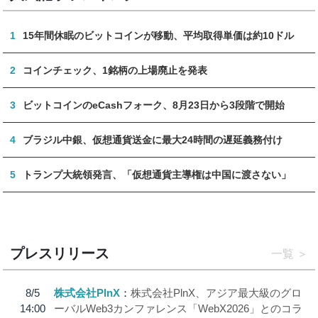
1
15年間休眠のビットコインが移動、平均取得単価は約10ドル
2
コインチェック、1銘柄の上場廃止を発表
3
ビットコインのeCashフォーク、8月23日から3段階で開始
4
ブラジル中銀、仮想通貨送金に最大24時間の遅延義務付け
5
トランプ大統領発言、「仮想通貨主導権は中国に渡さない」
プレスリリース
一覧
8/5
株式会社PlnX
株式会社PlnX、アジア最大級のグロ
14:00
ーバルWeb3カンファレンス「WebX2026」とのコラ