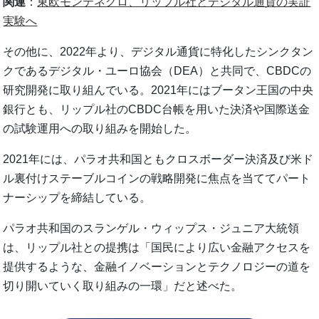
関連
：
東欧モンテネグロ、リップル社とデジタル通貨の実証
実験へ
その他に、2022年より、デジタル通貨に特化したシンクタン
クであるデジタル・ユーロ協会（DEA）と共同で、CBDCの
研究開発に取り組んでいる。2021年にはブータン王国の中央
銀行とも、リップル社のCBDC台帳を用いた決済や国際送金
の試験運用への取り組みを開始した。
2021年には、パラオ共和国ともクロスボーダー決済及び米ド
ル裏付けステーブルコインの戦略開発に焦点を当ててパート
ナーシップを締結している。
パラオ共和国のスランゲル・ウィップス・ジュニア大統領
は、リップル社との提携は「国民により広い金融アクセスを
提供するような、金融イノベーションとテクノロジーの道を
切り開いていく取り組みの一環」だと述べた。