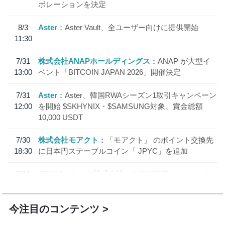
ボレーションを決定
8/3
Aster
Aster Vault、全ユーザー向けに提供開始
11:30
7/31
株式会社ANAPホールディングス
ANAP が大型イ
13:00
ベント「BITCOIN JAPAN 2026」開催決定
7/31
Aster
Aster、韓国RWAシーズン1取引キャンペーン
12:00
を開始 $SKHYNIX・$SAMSUNG対象、賞金総額
10,000 USDT
7/30
株式会社モアクト
「モアクト」 のポイント交換先
18:30
に日本円ステーブルコイン「 JPYC」を追加
7/29
SBI VCトレード株式会社
信託型円建てステーブル
19:30
コイン「JPYSC」徹底解説セミナーを開催
今注目のコンテンツ