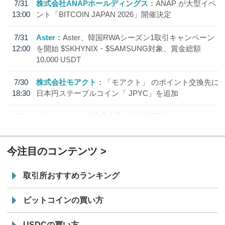
7/31
株式会社ANAPホールディングス
ANAP が大型イベ
13:00
ント「BITCOIN JAPAN 2026」開催決定
7/31
Aster
Aster、韓国RWAシーズン1取引キャンペーン
12:00
を開始 $SKHYNIX・$SAMSUNG対象、賞金総額
10,000 USDT
7/30
株式会社モアクト
「モアクト」 のポイント交換先に
18:30
日本円ステーブルコイン「 JPYC」を追加
7/29
SBI VCトレード株式会社
信託型円建てステーブル
19:30
コイン「JPYSC」徹底解説セミナーを開催
今注目のコンテンツ
取引所おすすめランキング
ビットコインの買い方
USDCの買い方