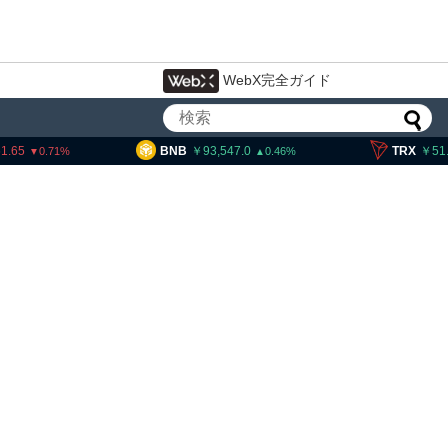
WebX完全ガイド
BNB
93,547.0
TRX
51.66
0.46
0.3
イン・イーサリアム・
「弱気相場の最終段階に典型
」＝クリプトクアント