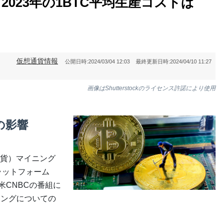
2023年の1BTC平均生産コストは
仮想通貨情報
公開日時:
2024/03/04 12:03
最終更新日時:
2024/04/10 11:27
画像はShutterstockのライセンス許諾により使用
の影響
貨）マイニング
・プラットフォーム
米CNBCの番組に
ニングについての