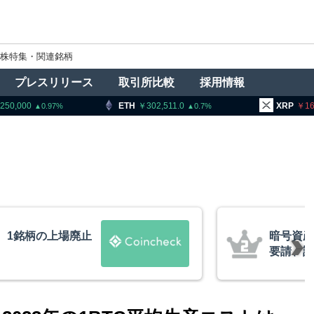
株特集・関連銘柄
プレスリリース
取引所比較
採用情報
ETH
302,511.0
XRP
161.65
0.7
0.71
者に出庫制限強化を
ビットコ
防止へ 金融庁と警
XRP、
的な兆候