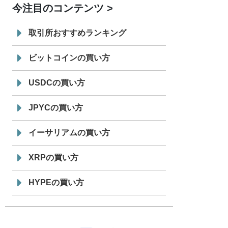
今注目のコンテンツ
7/29
SBI VCトレード株式会社
信託型円建
19:30
てステーブルコイン「JPYSC」徹底解
取引所おすすめランキング
説セミナーを開催
ビットコインの買い方
USDCの買い方
JPYCの買い方
イーサリアムの買い方
XRPの買い方
HYPEの買い方