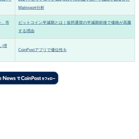
Matrixport分析
ン、市
ビットコイン半減期とは｜仮想通貨の半減期前後で価格が高騰
する理由
い理
CoinPostアプリで優位性を