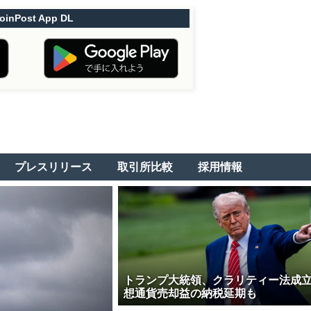
oinPost App DL
プレスリリース
取引所比較
採用情報
トランプ大統領、クラリティー法成
想通貨売却益の納税延期も