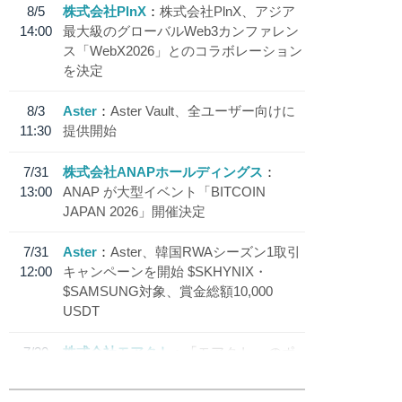
8/5
株式会社PlnX
株式会社PlnX、アジア
14:00
最大級のグローバルWeb3カンファレン
ス「WebX2026」とのコラボレーション
を決定
8/3
Aster
Aster Vault、全ユーザー向けに
11:30
提供開始
7/31
株式会社ANAPホールディングス
13:00
ANAP が大型イベント「BITCOIN
JAPAN 2026」開催決定
7/31
Aster
Aster、韓国RWAシーズン1取引
12:00
キャンペーンを開始 $SKHYNIX・
$SAMSUNG対象、賞金総額10,000
USDT
7/30
株式会社モアクト
「モアクト」 のポ
18:30
イント交換先に日本円ステーブルコイン
「 JPYC」を追加