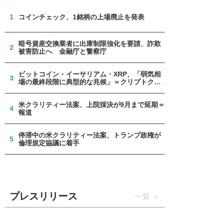
1
コインチェック、1銘柄の上場廃止を発表
暗号資産交換業者に出庫制限強化を要請、詐欺
2
被害防止へ 金融庁と警察庁
ビットコイン・イーサリアム・XRP、「弱気相
3
場の最終段階に典型的な兆候」＝クリプトクア
ント
米クラリティー法案、上院採決が9月まで延期＝
4
報道
停滞中の米クラリティー法案、トランプ政権が
5
倫理規定協議に着手
プレスリリース
一覧