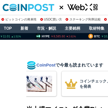
ビットコインの将来性
USDC買い方
ステーキング利率比較
TOP
新着
市況・解説
主要銘柄
取材特集
HYPE
8,585.60
BTC
10,250,000
2.61
0.97
CoinPost
で今最も読まれています
の上場廃止
暗号資産交換業
要請、詐欺被害
察庁