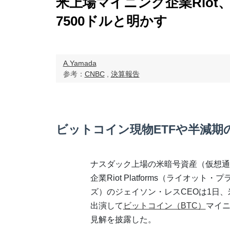
米上場マイニング企業Riot、
7500ドルと明かす
A.Yamada
参考：
CNBC
,
決算報告
ビットコイン現物ETFや半減期
ナスダック上場の米暗号資産（仮想通
企業Riot Platforms（ライオット
ズ）のジェイソン・レスCEOは1日、
出演して
ビットコイン（BTC）
マイ
見解を披露した。