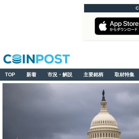
C
TOP
新着
市況・解説
主要銘柄
取材特集