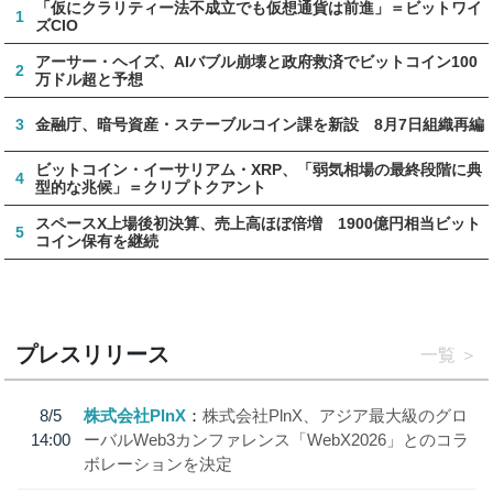
「仮にクラリティー法不成立でも仮想通貨は前進」＝ビットワイ
1
ズCIO
アーサー・ヘイズ、AIバブル崩壊と政府救済でビットコイン100
2
万ドル超と予想
3
金融庁、暗号資産・ステーブルコイン課を新設 8月7日組織再編
ビットコイン・イーサリアム・XRP、「弱気相場の最終段階に典
4
型的な兆候」＝クリプトクアント
スペースX上場後初決算、売上高ほぼ倍増 1900億円相当ビット
5
コイン保有を継続
プレスリリース
一覧
8/5
株式会社PlnX
株式会社PlnX、アジア最大級のグロ
14:00
ーバルWeb3カンファレンス「WebX2026」とのコラ
ボレーションを決定