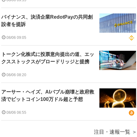
08/06 09:35
バイナンス、決済企業RedotPayの共同創
設者を提訴
08/06 09:05
トークン化株式に投票意向提出の道、エッ
クスストックスがブロードリッジと提携
08/06 08:20
アーサー・ヘイズ、AIバブル崩壊と政府救
済でビットコイン100万ドル超と予想
08/06 06:55
注目・速報一覧