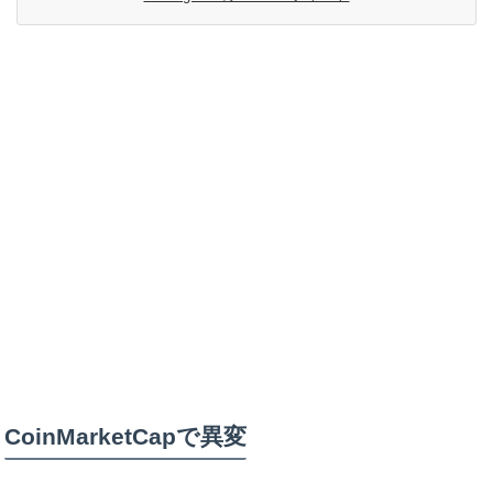
CoinMarketCapで異変