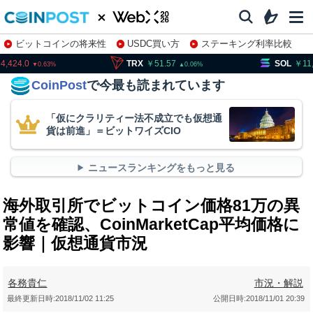
ビットコインの将来性
USDC買い方
ステーキング利率比較
株特集・関連銘柄
424.0
TRX
51.57
SOL
11,7
0.63
0.06
CoinPost
で今最も読まれています
「仮にクラリティー法不成立でも仮想通
貨は前進」＝ビットワイズCIO
ニュースランキングをもっと見る
海外取引所でビットコイン価格81万の異
常値を確認、CoinMarketCap平均価格に
影響｜仮想通貨市況
各務貴仁
市況・解説
最終更新日時:
2018/11/02 11:25
公開日時:
2018/11/01 20:39