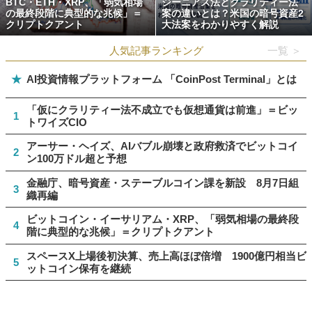
BTC・ETH・XRP、「弱気相場
ジーニアス法とクラリティー法
の最終段階に典型的な兆候」＝
案の違いとは？米国の暗号資産2
クリプトクアント
大法案をわかりやすく解説
人気記事ランキング
一覧 ＞
★
AI投資情報プラットフォーム 「CoinPost Terminal」とは
「仮にクラリティー法不成立でも仮想通貨は前進」＝ビッ
1
トワイズCIO
アーサー・ヘイズ、AIバブル崩壊と政府救済でビットコイ
2
ン100万ドル超と予想
金融庁、暗号資産・ステーブルコイン課を新設 8月7日組
3
織再編
ビットコイン・イーサリアム・XRP、「弱気相場の最終段
4
階に典型的な兆候」＝クリプトクアント
スペースX上場後初決算、売上高ほぼ倍増 1900億円相当ビ
5
ットコイン保有を継続