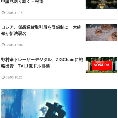
申請見送り続く＝報道
08/06 11:15
ロシア、仮想通貨取引所を登録制に 大統
領が新法署名
08/06 11:04
野村傘下レーザーデジタル、ZIGChainに戦
略出資 TVL1億ドル目標
08/06 10:21