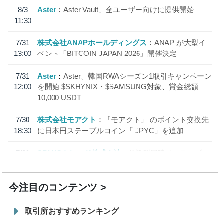
8/3
Aster
Aster Vault、全ユーザー向けに提供開始
11:30
7/31
株式会社ANAPホールディングス
ANAP が大型イ
13:00
ベント「BITCOIN JAPAN 2026」開催決定
7/31
Aster
Aster、韓国RWAシーズン1取引キャンペーン
12:00
を開始 $SKHYNIX・$SAMSUNG対象、賞金総額
10,000 USDT
7/30
株式会社モアクト
「モアクト」 のポイント交換先
18:30
に日本円ステーブルコイン「 JPYC」を追加
7/29
SBI VCトレード株式会社
信託型円建てステーブル
19:30
コイン「JPYSC」徹底解説セミナーを開催
今注目のコンテンツ
取引所おすすめランキング