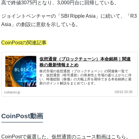
高で終値3075円となり、3,000円台に回帰している。
ジョイントベンチャーの「SBI Ripple Asia」に続いて、「R3
Asia」の創設に意欲を示している。
CoinPostの関連記事
仮想通貨（ブロックチェーン）本命銘柄｜関連
株の最新情報まとめ
株式市場の仮想通貨（ブロックチェーン）の関連株一覧で
す。仮想通貨（暗号通貨）の将来性と市場の盛り上がりに伴
い、時価総額（株価）の大幅上昇を期待できる本命銘柄と最
新のポイント解説をまとめています。
03/10 20:30
coinpost.jp
CoinPost動画
CoinPostで厳選した、仮想通貨のニュース動画はこちら。