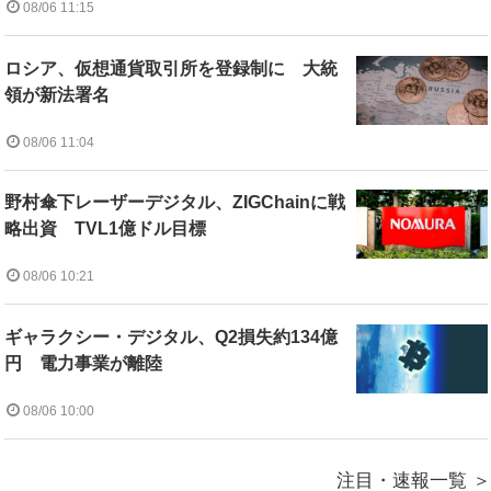
08/06 11:15
ロシア、仮想通貨取引所を登録制に 大統
領が新法署名
08/06 11:04
野村傘下レーザーデジタル、ZIGChainに戦
略出資 TVL1億ドル目標
08/06 10:21
ギャラクシー・デジタル、Q2損失約134億
円 電力事業が離陸
08/06 10:00
注目・速報一覧