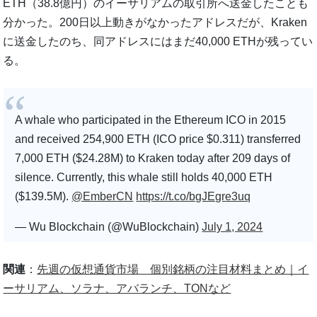
ETH（38.8億円）のイーサリアムの取引所へ送金したことも
分かった。200日以上動きがなかったアドレスだが、Kraken
に送金したのち、同アドレスにはまだ40,000 ETHが残ってい
る。
A whale who participated in the Ethereum ICO in 2015
and received 254,900 ETH (ICO price $0.311) transferred
7,000 ETH ($24.28M) to Kraken today after 209 days of
silence. Currently, this whale still holds 40,000 ETH
($139.5M).
@EmberCN
https://t.co/bgJEgre3uq
— Wu Blockchain (@WuBlockchain)
July 1, 2024
関連
：
先週の仮想通貨市場 個別銘柄の注目材料まとめ｜イ
ーサリアム、ソラナ、アバランチ、TONなど