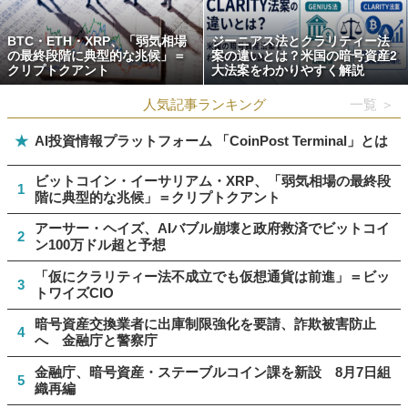
BTC・ETH・XRP、「弱気相場
ジーニアス法とクラリティー法
の最終段階に典型的な兆候」＝
案の違いとは？米国の暗号資産2
クリプトクアント
大法案をわかりやすく解説
人気記事ランキング
一覧 ＞
★
AI投資情報プラットフォーム 「CoinPost Terminal」とは
ビットコイン・イーサリアム・XRP、「弱気相場の最終段
1
階に典型的な兆候」＝クリプトクアント
アーサー・ヘイズ、AIバブル崩壊と政府救済でビットコイ
2
ン100万ドル超と予想
「仮にクラリティー法不成立でも仮想通貨は前進」＝ビッ
3
トワイズCIO
暗号資産交換業者に出庫制限強化を要請、詐欺被害防止
4
へ 金融庁と警察庁
金融庁、暗号資産・ステーブルコイン課を新設 8月7日組
5
織再編