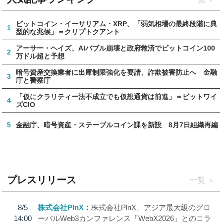
ビットコイン・イーサリアム・XRP、「弱気相場の最終段階に典
1
型的な兆候」＝クリプトクアント
アーサー・ヘイズ、AIバブル崩壊と政府救済でビットコイン100
2
万ドル超と予想
暗号資産交換業者に出庫制限強化を要請、詐欺被害防止へ 金融
3
庁と警察庁
「仮にクラリティー法不成立でも仮想通貨は前進」＝ビットワイ
4
ズCIO
5
金融庁、暗号資産・ステーブルコイン課を新設 8月7日組織再編
プレスリリース
一覧
8/5
株式会社PlnX
株式会社PlnX、アジア最大級のグロ
14:00
ーバルWeb3カンファレンス「WebX2026」とのコラ