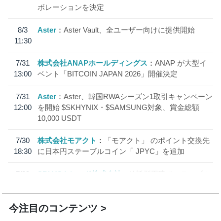
ボレーションを決定
8/3
Aster
Aster Vault、全ユーザー向けに提供開始
11:30
7/31
株式会社ANAPホールディングス
ANAP が大型イ
13:00
ベント「BITCOIN JAPAN 2026」開催決定
7/31
Aster
Aster、韓国RWAシーズン1取引キャンペーン
12:00
を開始 $SKHYNIX・$SAMSUNG対象、賞金総額
10,000 USDT
7/30
株式会社モアクト
「モアクト」 のポイント交換先
18:30
に日本円ステーブルコイン「 JPYC」を追加
7/29
SBI VCトレード株式会社
信託型円建てステーブル
19:30
コイン「JPYSC」徹底解説セミナーを開催
今注目のコンテンツ