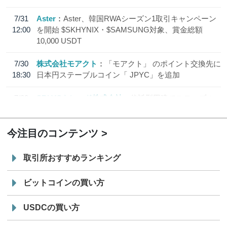
7/31
Aster
Aster、韓国RWAシーズン1取引キャンペーン
12:00
を開始 $SKHYNIX・$SAMSUNG対象、賞金総額
10,000 USDT
7/30
株式会社モアクト
「モアクト」 のポイント交換先に
18:30
日本円ステーブルコイン「 JPYC」を追加
7/29
SBI VCトレード株式会社
信託型円建てステーブル
19:30
コイン「JPYSC」徹底解説セミナーを開催
今注目のコンテンツ
取引所おすすめランキング
ビットコインの買い方
USDCの買い方