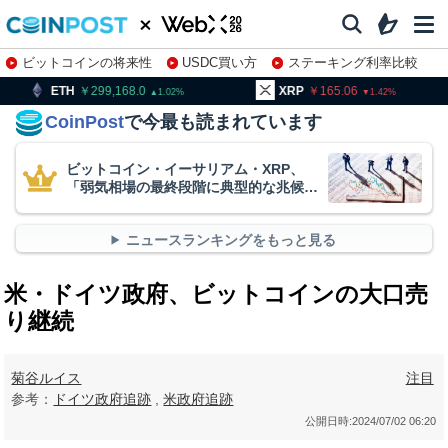
ビットコインの将来性
USDC買い方
ステーキング利率比較
株特集・関連銘柄
299,168.0
XRP
165.06
BNB
1.02
1.42
CoinPost
で今最も読まれています
ビットコイン・イーサリアム・XRP、
「弱気相場の最終段階に典型的な兆候」
＝クリプトクアント
ニュースランキングをもっと見る
米・ドイツ政府、ビットコインの大口売
り継続
菊谷ルイス
注目
参考：
ドイツ政府追跡
,
米政府追跡
公開日時:
2024/07/02 06:20