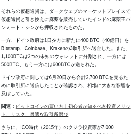
それらの仮想通貨は、ダークウェブのマーケットプレイスで
仮想通貨と引き換えに麻薬を販売していたインドの麻薬王バ
ンミート・シンから押収されたものだ。
一方、ドイツ政府は1日夕方に新たに400 BTC（40億円）を
Bitstamp、Coinbase、Krakenの3取引所へ送金した。また、
1,100BTCは2つの未知のウォレットに分割され、一方には
500BTC、もう一方には600BTCが送られた。
ドイツ政府に関しては6月20日から合計2,700 BTCを売るた
めに取引所に送信したことが確認され、相場に大きな影響を
及ぼしていた。
関連：
ビットコインの買い方｜初心者が知るべき投資メリッ
ト、リスク、最適な取引所選び
さらに、ICO時代（2015年）のクジラ投資家が7,000