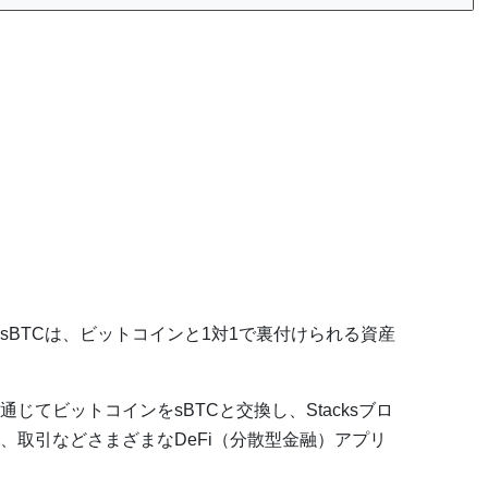
るsBTCは、ビットコインと1対1で裏付けられる資産
じてビットコインをsBTCと交換し、Stacksブロ
、取引などさまざまなDeFi（分散型金融）アプリ