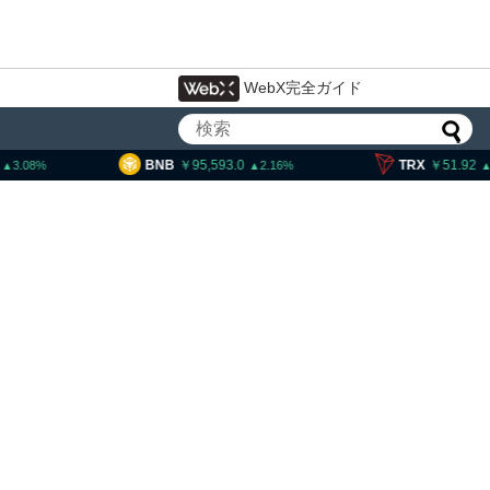
WebX完全ガイド
95,593.0
TRX
51.92
SOL
2.16
0.5
大統領発言、「仮想通貨主
国に渡さない」