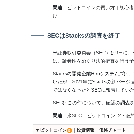
関連
：
ビットコインの買い方｜初心者
び
SECはStacksの調査を終了
米証券取引委員会（SEC）は9日に、
は、証券性をめぐり法的措置を行う予
Stacksの開発企業Hiroシステムズ
いたが、2021年にStacksの新バ
ではなくなったとSECに報告してい
SECはこの件について、確認の調査
関連
：
米SEC、ビットコインL2・仮
▼ビットコイン
｜投資情報・価格チャート