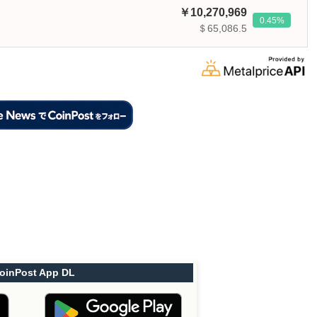
10,270,969
0.45
＄65,086.5
oinPost App DL