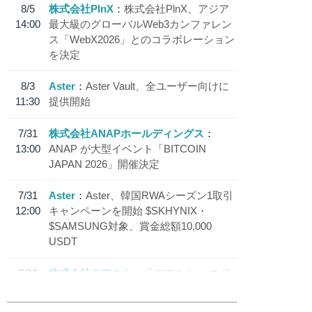
8/5
株式会社PlnX
株式会社PlnX、アジア
14:00
最大級のグローバルWeb3カンファレン
ス「WebX2026」とのコラボレーション
を決定
8/3
Aster
Aster Vault、全ユーザー向けに
11:30
提供開始
7/31
株式会社ANAPホールディングス
13:00
ANAP が大型イベント「BITCOIN
JAPAN 2026」開催決定
7/31
Aster
Aster、韓国RWAシーズン1取引
12:00
キャンペーンを開始 $SKHYNIX・
$SAMSUNG対象、賞金総額10,000
USDT
7/30
株式会社モアクト
「モアクト」 のポ
18:30
イント交換先に日本円ステーブルコイン
「 JPYC」を追加