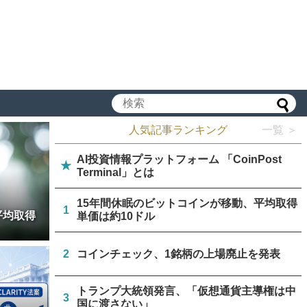
人気記事ランキング
一覧 ＞
AI投資情報プラットフォーム 「CoinPost
★
Terminal」とは
15年間休眠のビットコインが移動、平均取得
1
平均取得
単価は約10ドル
2
コインチェック、1銘柄の上場廃止を発表
トランプ大統領発言、「仮想通貨主導権は中
3
国に渡さない」