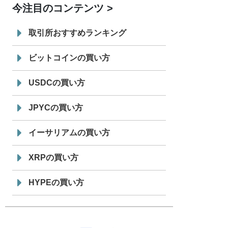
今注目のコンテンツ
7/29
SBI VCトレード株式会社
信託型円建
19:30
てステーブルコイン「JPYSC」徹底解
取引所おすすめランキング
説セミナーを開催
ビットコインの買い方
USDCの買い方
JPYCの買い方
イーサリアムの買い方
XRPの買い方
HYPEの買い方