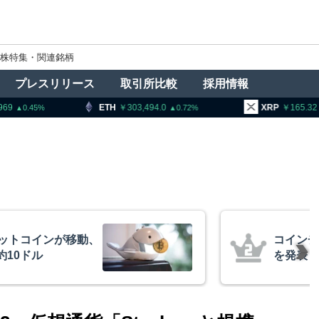
株特集・関連銘柄
プレスリリース
取引所比較
採用情報
303,494.0
XRP
165.32
BNB
0.72
3.08
、1銘柄の上場廃止
トランプ
導権は中