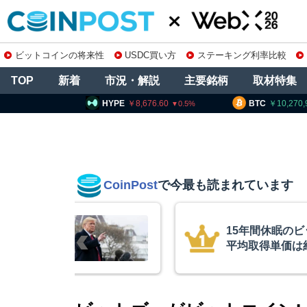
ビットコインの将来性
USDC買い方
ステーキング利率比較
TOP
新着
市況・解説
主要銘柄
取材特集
PE
8,676.60
BTC
10,270,969
ETH
0.5
0.45
CoinPost
で今最も読まれています
インが移動、
コインチェック
ル
を発表