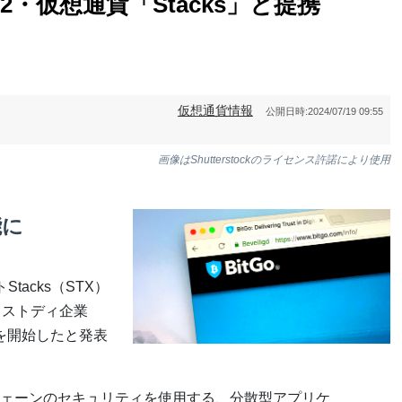
・仮想通貨「Stacks」と提携
仮想通貨情報
公開日時:
2024/07/19 09:55
画像はShutterstockのライセンス許諾により使用
能に
acks（STX）
カストディ企業
ートを開始したと発表
クチェーンのセキュリティを使用する、分散型アプリケ