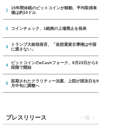
15年間休眠のビットコインが移動、平均取得単
1
価は約10ドル
2
コインチェック、1銘柄の上場廃止を発表
トランプ大統領発言、「仮想通貨主導権は中国
3
に渡さない」
ビットコインのeCashフォーク、8月23日から3
4
段階で開始
延期されたクラリティー法案、上院が採決日を9
5
月中旬に調整へ
プレスリリース
一覧