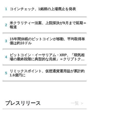
1
コインチェック、1銘柄の上場廃止を発表
米クラリティー法案、上院採決が9月まで延期＝
2
報道
15年間休眠のビットコインが移動、平均取得単
3
価は約10ドル
ビットコイン・イーサリアム・XRP、「弱気相
4
場の最終段階に典型的な兆候」＝クリプトクア
ント
リミックスポイント、仮想通貨運用益が累計約
5
1.6億円に
プレスリリース
一覧