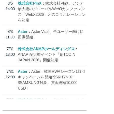
8/5
株式会社PlnX
株式会社PlnX、アジア
14:00
最大級のグローバルWeb3カンファレン
ス「WebX2026」とのコラボレーション
を決定
8/3
Aster
Aster Vault、全ユーザー向けに
11:30
提供開始
7/31
株式会社ANAPホールディングス
13:00
ANAP が大型イベント「BITCOIN
JAPAN 2026」開催決定
7/31
Aster
Aster、韓国RWAシーズン1取引
12:00
キャンペーンを開始 $SKHYNIX・
$SAMSUNG対象、賞金総額10,000
USDT
7/30
株式会社モアクト
「モアクト」 のポ
18:30
イント交換先に日本円ステーブルコイン
「 JPYC」を追加