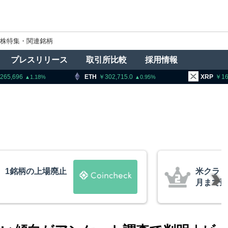
株特集・関連銘柄
プレスリリース
取引所比較
採用情報
ETH
302,715.0
XRP
163.29
0.95
1.53
米クラリティー法案、上院採決が9
月まで延期＝報道