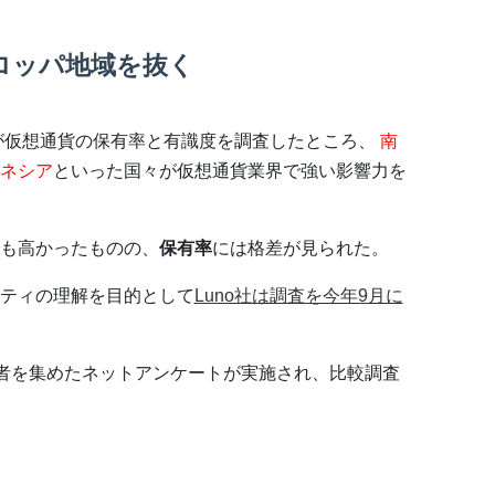
ロッパ地域を抜く
社が仮想通貨の保有率と有識度を調査したところ、
南
ネシア
といった国々が仮想通貨業界で強い影響力を
も高かったものの、
保有率
には格差が見られた。
ティの理解を目的として
Luno社は調査を今年9月に
回答者を集めたネットアンケートが実施され、比較調査