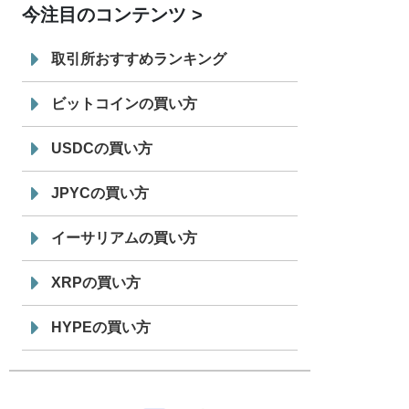
今注目のコンテンツ
7/29
SBI VCトレード株式会社
信託型円建
19:30
てステーブルコイン「JPYSC」徹底解
取引所おすすめランキング
説セミナーを開催
ビットコインの買い方
USDCの買い方
JPYCの買い方
イーサリアムの買い方
XRPの買い方
HYPEの買い方