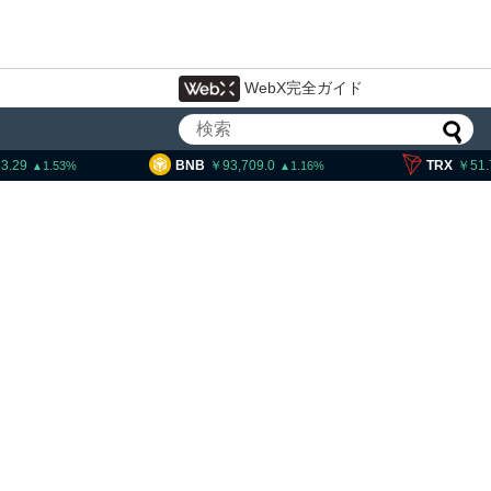
WebX完全ガイド
BNB
93,709.0
TRX
51.73
1.16
0.53
15年間休眠のビットコインが移動、
平均取得単価は約10ドル