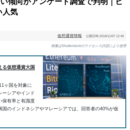
多い傾向がアンケート調査で判明｜ビ
い人気
仮想通貨情報
公開日時:
2018/11/07 12:40
画像はShutterstockのライセンス許諾により使用
える仮想通貨大国
11ヶ国を対象に
レーシアやインド
い保有率と有識度
興国のインドネシアやマレーシアでは、回答者の40%が仮