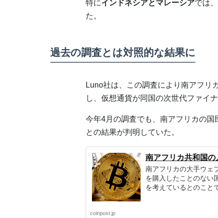
特に
インドネシアとマレーシア
では、
た。
過去の調査とは対照的な結果に
Luno社は、この調査により南アフ
し、仮想通貨が同国の次世代ファイナ
今年4月の調査でも、南アフリカの国
との結果が判明していた。
南アフリカ共和国の
南アフリカの大手ウェ
を購入したことのない国
を考えているとのこと
coinpost.jp