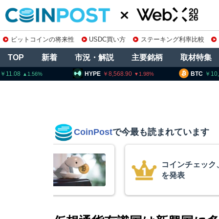
ビットコインの将来性
USDC買い方
ステーキング利率比較
TOP
新着
市況・解説
主要銘柄
取材特集
HYPE
8,568.90
BTC
10,265,696
1.98
1.18
CoinPost
で今最も読まれています
ンチェック、1銘柄の上場廃止
表