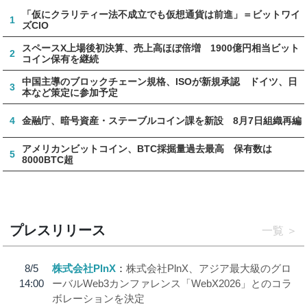
「仮にクラリティー法不成立でも仮想通貨は前進」＝ビットワイ
1
ズCIO
スペースX上場後初決算、売上高ほぼ倍増 1900億円相当ビット
2
コイン保有を継続
中国主導のブロックチェーン規格、ISOが新規承認 ドイツ、日
3
本など策定に参加予定
4
金融庁、暗号資産・ステーブルコイン課を新設 8月7日組織再編
アメリカンビットコイン、BTC採掘量過去最高 保有数は
5
8000BTC超
プレスリリース
一覧
8/5
株式会社PlnX
株式会社PlnX、アジア最大級のグロ
14:00
ーバルWeb3カンファレンス「WebX2026」とのコラ
ボレーションを決定