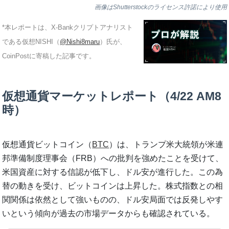
画像はShutterstockのライセンス許諾により使用
*本レポートは、X-Bankクリプトアナリスト
である仮想NISHI（
@Nishi8maru
）氏が、
CoinPostに寄稿した記事です。
仮想通貨マーケットレポート（4/22 AM8
時）
仮想通貨ビットコイン（
BTC
）は、トランプ米大統領が米連
邦準備制度理事会（FRB）への批判を強めたことを受けて、
米国資産に対する信認が低下し、ドル安が進行した。この為
替の動きを受け、ビットコインは上昇した。株式指数との相
関関係は依然として強いものの、ドル安局面では反発しやす
いという傾向が過去の市場データからも確認されている。