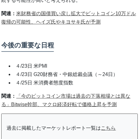
続する可能性が高いと考えられる。
関連：
米財務省の国債買い戻し拡大でビットコイン10万ドル
復帰の可能性、ヘイズ氏やキヨサキ氏が予測
今後の重要な日程
４/23日 米PMI
４/23日 G20財務省・中銀総裁会議（～24日）
４/25日 米消費者態度指数
関連：
「今のビットコイン市場は過去の下落相場とは異な
る」Bitwise幹部、マクロ経済好転で価格上昇を予測
過去に掲載したマーケットレポート一覧は
こちら