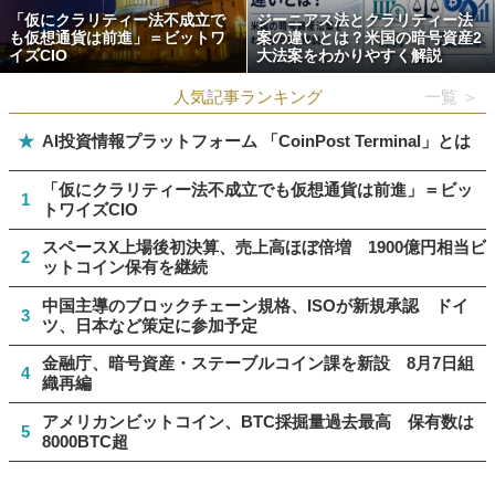
「仮にクラリティー法不成立で
ジーニアス法とクラリティー法
も仮想通貨は前進」＝ビットワ
案の違いとは？米国の暗号資産2
イズCIO
大法案をわかりやすく解説
人気記事ランキング
一覧 ＞
★
AI投資情報プラットフォーム 「CoinPost Terminal」とは
「仮にクラリティー法不成立でも仮想通貨は前進」＝ビッ
1
トワイズCIO
スペースX上場後初決算、売上高ほぼ倍増 1900億円相当ビ
2
ットコイン保有を継続
中国主導のブロックチェーン規格、ISOが新規承認 ドイ
3
ツ、日本など策定に参加予定
金融庁、暗号資産・ステーブルコイン課を新設 8月7日組
4
織再編
アメリカンビットコイン、BTC採掘量過去最高 保有数は
5
8000BTC超