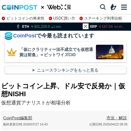
ビットコインの将来性
USDC買い方
ステーキング利率比較
株特集・関連銘柄
301,220.0
XRP
167.54
BNB
2.04
0.9
CoinPost
で今最も読まれています
「仮にクラリティー法不成立でも仮想通
貨は前進」＝ビットワイズCIO
ニュースランキングをもっと見る
ビットコイン上昇、ドル安で反発か｜仮
想NISHI
仮想通貨アナリストが相場分析
CoinPost編集部
市況・解説
最終更新日時:
2026/07/27 14:43
公開日時:
2025/04/22 08:35