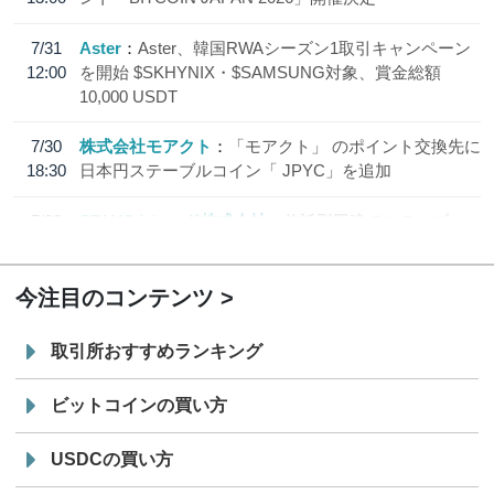
7/31
Aster
Aster、韓国RWAシーズン1取引キャンペーン
12:00
を開始 $SKHYNIX・$SAMSUNG対象、賞金総額
10,000 USDT
7/30
株式会社モアクト
「モアクト」 のポイント交換先に
18:30
日本円ステーブルコイン「 JPYC」を追加
7/29
SBI VCトレード株式会社
信託型円建てステーブル
19:30
コイン「JPYSC」徹底解説セミナーを開催
今注目のコンテンツ
取引所おすすめランキング
ビットコインの買い方
USDCの買い方