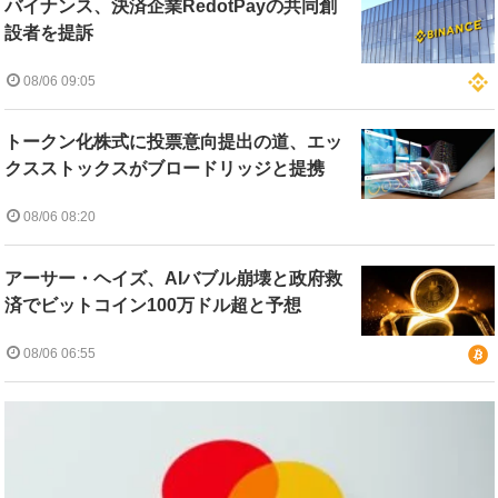
バイナンス、決済企業RedotPayの共同創
設者を提訴
08/06 09:05
トークン化株式に投票意向提出の道、エッ
クスストックスがブロードリッジと提携
08/06 08:20
アーサー・ヘイズ、AIバブル崩壊と政府救
済でビットコイン100万ドル超と予想
08/06 06:55