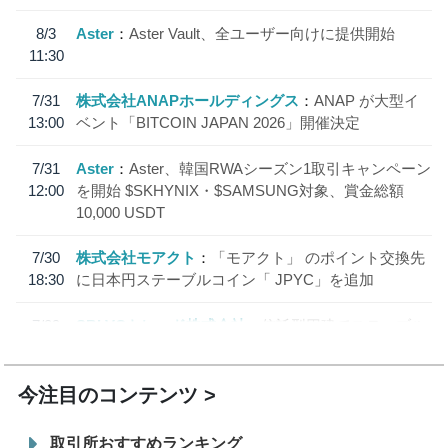
8/3
Aster
Aster Vault、全ユーザー向けに提供開始
11:30
7/31
株式会社ANAPホールディングス
ANAP が大型イ
13:00
ベント「BITCOIN JAPAN 2026」開催決定
7/31
Aster
Aster、韓国RWAシーズン1取引キャンペーン
12:00
を開始 $SKHYNIX・$SAMSUNG対象、賞金総額
10,000 USDT
7/30
株式会社モアクト
「モアクト」 のポイント交換先
18:30
に日本円ステーブルコイン「 JPYC」を追加
7/29
SBI VCトレード株式会社
信託型円建てステーブル
19:30
コイン「JPYSC」徹底解説セミナーを開催
今注目のコンテンツ
取引所おすすめランキング