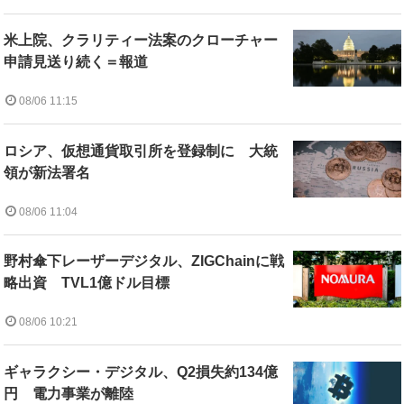
米上院、クラリティー法案のクローチャー
申請見送り続く＝報道
08/06 11:15
ロシア、仮想通貨取引所を登録制に 大統
領が新法署名
08/06 11:04
野村傘下レーザーデジタル、ZIGChainに戦
略出資 TVL1億ドル目標
08/06 10:21
ギャラクシー・デジタル、Q2損失約134億
円 電力事業が離陸