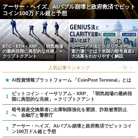
アーサー・ヘイズ、AIバブル崩壊と政府救済でビット
コイン100万ドル超と予想
BTC・ETH・XRP、「弱気相場
ジーニアス法とクラリティー法
の最終段階に典型的な兆候」＝
案の違いとは？米国の暗号資産2
クリプトクアント
大法案をわかりやすく解説
人気記事ランキング
一覧 ＞
★
AI投資情報プラットフォーム 「CoinPost Terminal」とは
ビットコイン・イーサリアム・XRP、「弱気相場の最終段
1
階に典型的な兆候」＝クリプトクアント
暗号資産交換業者に出庫制限強化を要請、詐欺被害防止
2
へ 金融庁と警察庁
アーサー・ヘイズ、AIバブル崩壊と政府救済でビットコイ
3
ン100万ドル超と予想