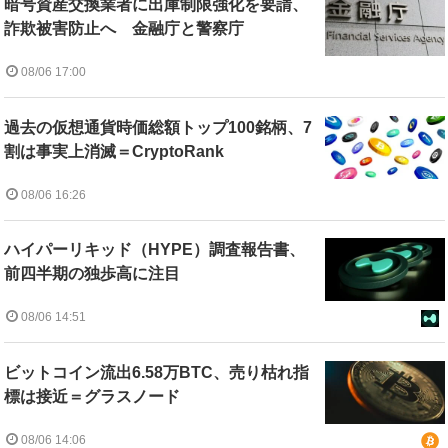
暗号資産交換業者に出庫制限強化を要請、
詐欺被害防止へ 金融庁と警察庁
08/06 17:00
過去の仮想通貨時価総額トップ100銘柄、7
割は事実上消滅＝CryptoRank
08/06 16:26
ハイパーリキッド（HYPE）調査報告書、
前四半期の独歩高に注目
08/06 14:51
ビットコイン流出6.58万BTC、売り枯れ指
標は接近＝グラスノード
08/06 14:06