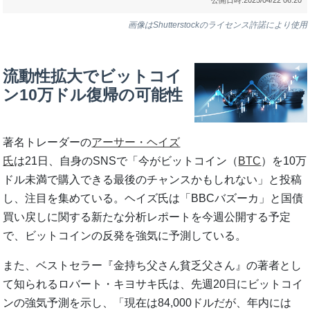
画像はShutterstockのライセンス許諾により使用
流動性拡大でビットコイ
ン10万ドル復帰の可能性
著名トレーダーの
アーサー・ヘイズ
氏
は21日、自身のSNSで「今がビットコイン（
BTC
）を10万
ドル未満で購入できる最後のチャンスかもしれない」と投稿
し、注目を集めている。ヘイズ氏は「BBCバズーカ」と国債
買い戻しに関する新たな分析レポートを今週公開する予定
で、ビットコインの反発を強気に予測している。
また、ベストセラー『金持ち父さん貧乏父さん』の著者とし
て知られるロバート・キヨサキ氏は、先週20日にビットコイ
ンの強気予測を示し、「現在は84,000ドルだが、年内には