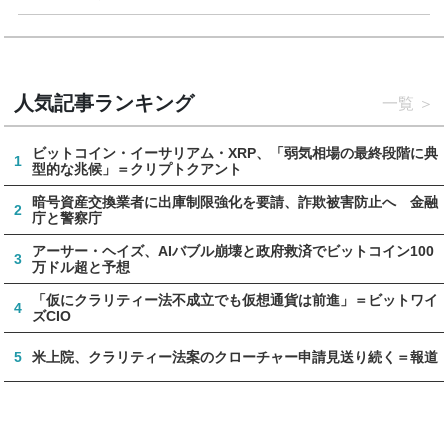
人気記事ランキング
一覧
ビットコイン・イーサリアム・XRP、「弱気相場の最終段階に典
1
型的な兆候」＝クリプトクアント
暗号資産交換業者に出庫制限強化を要請、詐欺被害防止へ 金融
2
庁と警察庁
アーサー・ヘイズ、AIバブル崩壊と政府救済でビットコイン100
3
万ドル超と予想
「仮にクラリティー法不成立でも仮想通貨は前進」＝ビットワイ
4
ズCIO
5
米上院、クラリティー法案のクローチャー申請見送り続く＝報道