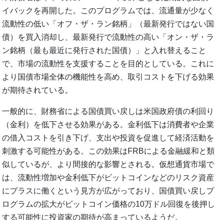
イバックを再開した。このプログラムでは、流通量が少なく
流動性の低い「オフ・ザ・ラン銘柄」（最新発行ではない国
債）を買入消却し、最新発行で流動性の高い「オン・ザ・ラ
ン銘柄（最も最近に発行された国債）」と入れ替えること
で、市場の流動性を支援することを目的としている。これに
より国債市場全体の機能性を高め、取引コストを下げる効果
が期待されている。
一般的に、財務省による国債買い戻しは米国政府債の利回り
（金利）を低下させる効果がある。金利低下は消費者や企業
の借入コストを引き下げ、支出や投資を促進して経済活動を
刺激する可能性がある。この効果はFRBによる金融緩和と類
似しているが、より間接的な影響とされる。仮想通貨市場で
は、流動性増加や金利低下がビットコインなどのリスク資産
にプラスに働くという見方が広がっており、国債買い戻しプ
ログラムの拡大がビットコイン価格の10万ドル回復を後押し
する可能性に投資家の期待が高まっているようだ。