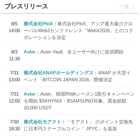
プレスリリース
一覧
8/5
株式会社PlnX
株式会社PlnX、アジア最大級のグロ
14:00
ーバルWeb3カンファレンス「WebX2026」とのコラ
ボレーションを決定
8/3
Aster
Aster Vault、全ユーザー向けに提供開始
11:30
7/31
株式会社ANAPホールディングス
ANAP が大型イ
13:00
ベント「BITCOIN JAPAN 2026」開催決定
7/31
Aster
Aster、韓国RWAシーズン1取引キャンペーン
12:00
を開始 $SKHYNIX・$SAMSUNG対象、賞金総額
10,000 USDT
7/30
株式会社モアクト
「モアクト」 のポイント交換先
18:30
に日本円ステーブルコイン「 JPYC」を追加