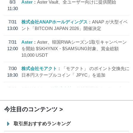
8/3
Aster
Aster Vault、全ユーザー向けに提供開始
11:30
7/31
株式会社ANAPホールディングス
ANAP が大型イベ
13:00
ント「BITCOIN JAPAN 2026」開催決定
7/31
Aster
Aster、韓国RWAシーズン1取引キャンペーン
12:00
を開始 $SKHYNIX・$SAMSUNG対象、賞金総額
10,000 USDT
7/30
株式会社モアクト
「モアクト」 のポイント交換先に
18:30
日本円ステーブルコイン「 JPYC」を追加
7/29
SBI VCトレード株式会社
信託型円建てステーブル
19:30
コイン「JPYSC」徹底解説セミナーを開催
今注目のコンテンツ
取引所おすすめランキング