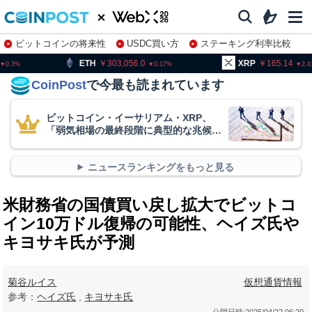
ビットコインの将来性
USDC買い方
ステーキング利率比較
株特集・関連銘柄
H
303,056.0
XRP
165.14
BN
0.17
2.41
CoinPost
で今最も読まれています
ビットコイン・イーサリアム・XRP、
「弱気相場の最終段階に典型的な兆候」
＝クリプトクアント
ニュースランキングをもっと見る
米財務省の国債買い戻し拡大でビットコ
イン10万ドル復帰の可能性、ヘイズ氏や
キヨサキ氏が予測
菊谷ルイス
仮想通貨情報
参考：
ヘイズ氏
,
キヨサキ氏
公開日時:
2025/04/22 06:20