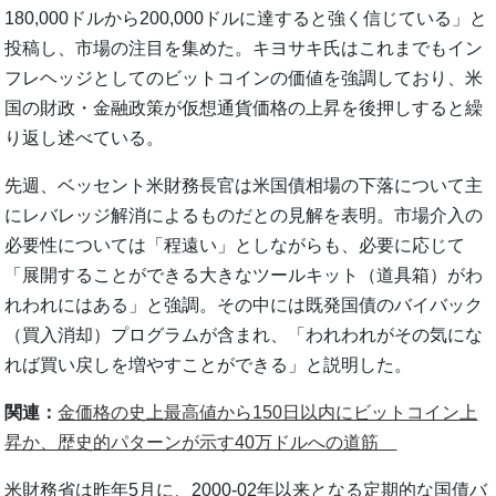
180,000ドルから200,000ドルに達すると強く信じている」と
投稿し、市場の注目を集めた。キヨサキ氏はこれまでもイン
フレヘッジとしてのビットコインの価値を強調しており、米
国の財政・金融政策が仮想通貨価格の上昇を後押しすると繰
り返し述べている。
先週、ベッセント米財務長官は米国債相場の下落について主
にレバレッジ解消によるものだとの見解を表明。市場介入の
必要性については「程遠い」としながらも、必要に応じて
「展開することができる大きなツールキット（道具箱）がわ
れわれにはある」と強調。その中には既発国債のバイバック
（買入消却）プログラムが含まれ、「われわれがその気にな
れば買い戻しを増やすことができる」と説明した。
関連：
金価格の史上最高値から150日以内にビットコイン上
昇か、歴史的パターンが示す40万ドルへの道筋
米財務省は昨年5月に、2000-02年以来となる定期的な国債バ