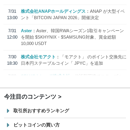
7/31
株式会社ANAPホールディングス
ANAP が大型イベ
13:00
ント「BITCOIN JAPAN 2026」開催決定
7/31
Aster
Aster、韓国RWAシーズン1取引キャンペーン
12:00
を開始 $SKHYNIX・$SAMSUNG対象、賞金総額
10,000 USDT
7/30
株式会社モアクト
「モアクト」 のポイント交換先に
18:30
日本円ステーブルコイン「 JPYC」を追加
7/29
SBI VCトレード株式会社
信託型円建てステーブル
19:30
コイン「JPYSC」徹底解説セミナーを開催
今注目のコンテンツ
取引所おすすめランキング
ビットコインの買い方