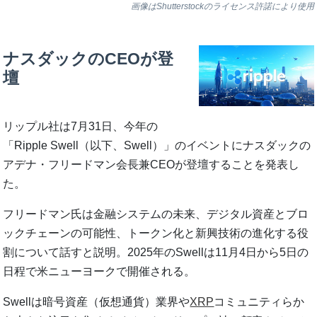
画像はShutterstockのライセンス許諾により使用
ナスダックのCEOが登
壇
リップル社は7月31日、今年の
「Ripple Swell（以下、Swell）」のイベントにナスダックの
アデナ・フリードマン会長兼CEOが登壇することを発表し
た。
フリードマン氏は金融システムの未来、デジタル資産とブロ
ックチェーンの可能性、トークン化と新興技術の進化する役
割について話すと説明。2025年のSwellは11月4日から5日の
日程で米ニューヨークで開催される。
Swellは暗号資産（仮想通貨）業界や
XRP
コミュニティらか