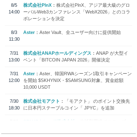
8/5
株式会社PlnX
株式会社PlnX、アジア最大級のグロ
14:00
ーバルWeb3カンファレンス「WebX2026」とのコラ
ボレーションを決定
8/3
Aster
Aster Vault、全ユーザー向けに提供開始
11:30
7/31
株式会社ANAPホールディングス
ANAP が大型イ
13:00
ベント「BITCOIN JAPAN 2026」開催決定
7/31
Aster
Aster、韓国RWAシーズン1取引キャンペーン
12:00
を開始 $SKHYNIX・$SAMSUNG対象、賞金総額
10,000 USDT
7/30
株式会社モアクト
「モアクト」 のポイント交換先
18:30
に日本円ステーブルコイン「 JPYC」を追加
7/29
SBI VCトレード株式会社
信託型円建てステーブル
19:30
コイン「JPYSC」徹底解説セミナーを開催