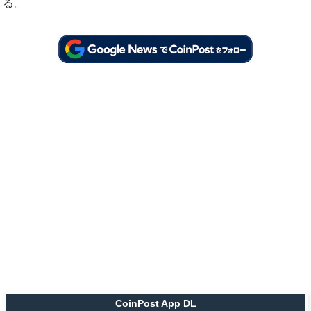
る。
CoinPost App DL