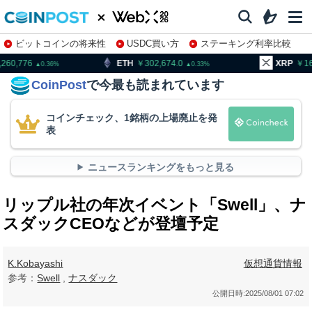
ビットコインの将来性
USDC買い方
ステーキング利率比較
株特集・関連銘柄
ETH
302,674.0
XRP
163.54
0.33
0.13
CoinPost
で今最も読まれています
コインチェック、1銘柄の上場廃止を発
表
ニュースランキングをもっと見る
リップル社の年次イベント「Swell」、ナ
スダックCEOなどが登壇予定
K.Kobayashi
仮想通貨情報
参考：
Swell
,
ナスダック
公開日時:
2025/08/01 07:02