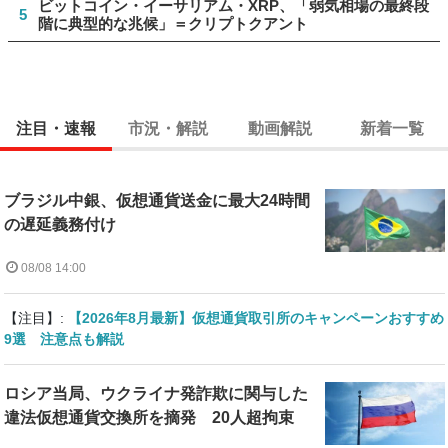
ビットコイン・イーサリアム・XRP、「弱気相場の最終段
5
階に典型的な兆候」＝クリプトクアント
注目・速報
市況・解説
動画解説
新着一覧
ブラジル中銀、仮想通貨送金に最大24時間
の遅延義務付け
08/08 14:00
【注目】:
【2026年8月最新】仮想通貨取引所のキャンペーンおすすめ
9選 注意点も解説
ロシア当局、ウクライナ発詐欺に関与した
違法仮想通貨交換所を摘発 20人超拘束