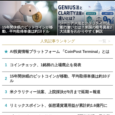
ジーニアス法とクラリティー法
15年間休眠のビットコインが移
案の違いとは？米国の暗号資産2
動、平均取得単価は約10ドル
大法案をわかりやすく解説
人気記事ランキング
一覧 ＞
★
AI投資情報プラットフォーム 「CoinPost Terminal」とは
1
コインチェック、1銘柄の上場廃止を発表
15年間休眠のビットコインが移動、平均取得単価は約10ド
2
ル
3
米クラリティー法案、上院採決が9月まで延期＝報道
4
リミックスポイント、仮想通貨運用益が累計約1.6億円に