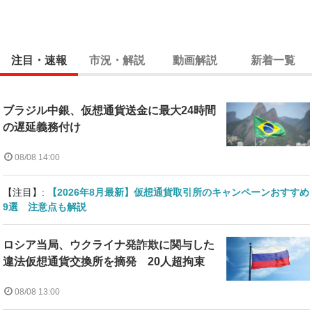
注目・速報
市況・解説
動画解説
新着一覧
ブラジル中銀、仮想通貨送金に最大24時間
の遅延義務付け
08/08 14:00
【注目】:
【2026年8月最新】仮想通貨取引所のキャンペーンおすすめ
9選 注意点も解説
ロシア当局、ウクライナ発詐欺に関与した
違法仮想通貨交換所を摘発 20人超拘束
08/08 13:00