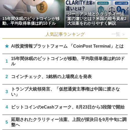
ジーニアス法とクラリティー法
15年間休眠のビットコインが移
案の違いとは？米国の暗号資産2
動、平均取得単価は約10ドル
大法案をわかりやすく解説
人気記事ランキング
一覧 ＞
★
AI投資情報プラットフォーム 「CoinPost Terminal」とは
15年間休眠のビットコインが移動、平均取得単価は約10ド
1
ル
2
コインチェック、1銘柄の上場廃止を発表
トランプ大統領発言、「仮想通貨主導権は中国に渡さな
3
い」
4
ビットコインのeCashフォーク、8月23日から3段階で開始
延期されたクラリティー法案、上院が採決日を9月中旬に調
5
整へ