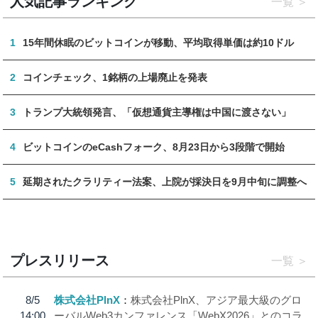
人気記事ランキング
一覧
1
15年間休眠のビットコインが移動、平均取得単価は約10ドル
2
コインチェック、1銘柄の上場廃止を発表
3
トランプ大統領発言、「仮想通貨主導権は中国に渡さない」
4
ビットコインのeCashフォーク、8月23日から3段階で開始
5
延期されたクラリティー法案、上院が採決日を9月中旬に調整へ
プレスリリース
一覧
8/5
株式会社PlnX
株式会社PlnX、アジア最大級のグロ
14:00
ーバルWeb3カンファレンス「WebX2026」とのコラ