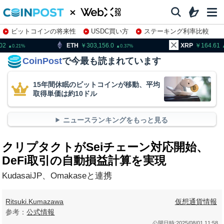
ビットコインの将来性
USDC買い方
ステーキング利率比較
株特集・関連銘柄
H
303,156.0
XRP
164.61
BN
0.37
1.74
CoinPost
で今最も読まれています
15年間休眠のビットコインが移動、平均
取得単価は約10ドル
ニュースランキングをもっと見る
クリプタクトがSeiチェーン対応開始、
DeFi取引の自動損益計算を実現
KudasaiJP、Omakaseと連携
Ritsuki.Kumazawa
仮想通貨情報
参考：
公式情報
公開日時:
2025/08/01 11:58