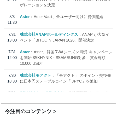
ボレーションを決定
8/3
Aster
Aster Vault、全ユーザー向けに提供開始
11:30
7/31
株式会社ANAPホールディングス
ANAP が大型イ
13:00
ベント「BITCOIN JAPAN 2026」開催決定
7/31
Aster
Aster、韓国RWAシーズン1取引キャンペーン
12:00
を開始 $SKHYNIX・$SAMSUNG対象、賞金総額
10,000 USDT
7/30
株式会社モアクト
「モアクト」 のポイント交換先
18:30
に日本円ステーブルコイン「 JPYC」を追加
7/29
SBI VCトレード株式会社
信託型円建てステーブル
19:30
コイン「JPYSC」徹底解説セミナーを開催
今注目のコンテンツ