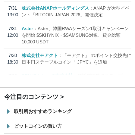
7/31
株式会社ANAPホールディングス
ANAP が大型イベ
13:00
ント「BITCOIN JAPAN 2026」開催決定
7/31
Aster
Aster、韓国RWAシーズン1取引キャンペーン
12:00
を開始 $SKHYNIX・$SAMSUNG対象、賞金総額
10,000 USDT
7/30
株式会社モアクト
「モアクト」 のポイント交換先に
18:30
日本円ステーブルコイン「 JPYC」を追加
7/29
SBI VCトレード株式会社
信託型円建てステーブル
19:30
コイン「JPYSC」徹底解説セミナーを開催
今注目のコンテンツ
取引所おすすめランキング
ビットコインの買い方