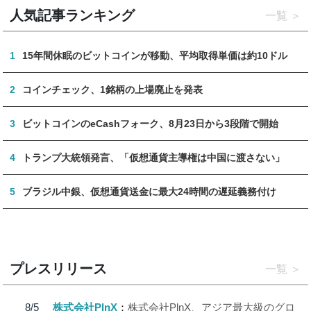
人気記事ランキング
一覧
1
15年間休眠のビットコインが移動、平均取得単価は約10ドル
2
コインチェック、1銘柄の上場廃止を発表
3
ビットコインのeCashフォーク、8月23日から3段階で開始
4
トランプ大統領発言、「仮想通貨主導権は中国に渡さない」
5
ブラジル中銀、仮想通貨送金に最大24時間の遅延義務付け
プレスリリース
一覧
8/5
株式会社PlnX
株式会社PlnX、アジア最大級のグロ