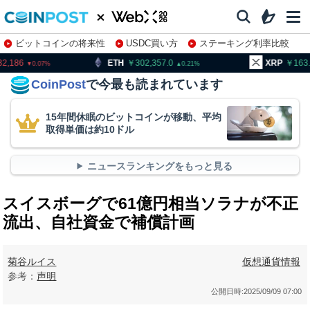
ビットコインの将来性
USDC買い方
ステーキング利率比較
株特集・関連銘柄
ETH
302,357.0
XRP
163.50
0.21
0.48
CoinPost
で今最も読まれています
15年間休眠のビットコインが移動、平均
取得単価は約10ドル
ニュースランキングをもっと見る
スイスボーグで61億円相当ソラナが不正
流出、自社資金で補償計画
菊谷ルイス
仮想通貨情報
参考：
声明
公開日時:
2025/09/09 07:00