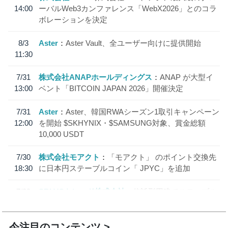
14:00
ーバルWeb3カンファレンス「WebX2026」とのコラ
ボレーションを決定
8/3
Aster
Aster Vault、全ユーザー向けに提供開始
11:30
7/31
株式会社ANAPホールディングス
ANAP が大型イ
13:00
ベント「BITCOIN JAPAN 2026」開催決定
7/31
Aster
Aster、韓国RWAシーズン1取引キャンペーン
12:00
を開始 $SKHYNIX・$SAMSUNG対象、賞金総額
10,000 USDT
7/30
株式会社モアクト
「モアクト」 のポイント交換先
18:30
に日本円ステーブルコイン「 JPYC」を追加
7/29
SBI VCトレード株式会社
信託型円建てステーブル
19:30
コイン「JPYSC」徹底解説セミナーを開催
今注目のコンテンツ