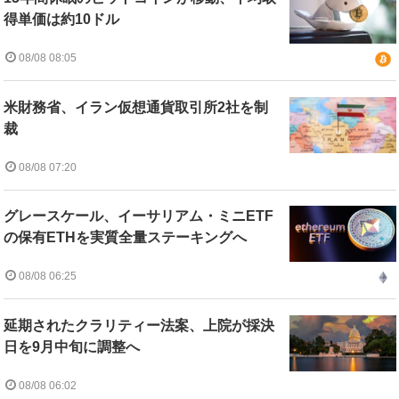
得単価は約10ドル
08/08 08:05
米財務省、イラン仮想通貨取引所2社を制
裁
08/08 07:20
グレースケール、イーサリアム・ミニETF
の保有ETHを実質全量ステーキングへ
08/08 06:25
延期されたクラリティー法案、上院が採決
日を9月中旬に調整へ
08/08 06:02