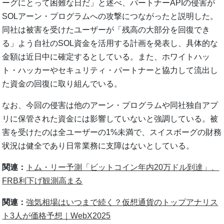
ーグにとって困難な日だ」と述べ、パートナーAPIの侵害が
SOLアーン・プログラムへの攻撃につながったと説明した。
同社は被害を受けたユーザーが「残高の大部分を回復でき
る」よう自社のSOL資金を活用する計画を発表し、具体的な
金額は近日中に確定するとしている。また、ホワイトハッ
ト・ハッカーやセキュリティ・パートナーと協力して流出し
た資金の回復に取り組んでいる。
なお、今回の侵害は他のアーン・プログラムや同社独自アプ
リに保管された資金には影響していないと強調している。被
害を受けたのは全ユーザーの1%未満で、スイスボーグの財務
状況は健全であり日常業務に支障はないとしている。
関連：
トム・リー予測「ビットコイン年内20万ドル到達」、
FRB利下げ観測高まる
関連：
強気相場はいつまで続く？仮想通貨のトップアナリス
ト3人が価格予想｜WebX2025