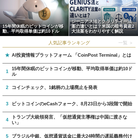
ジーニアス法とクラリティー法
15年間休眠のビットコインが移
案の違いとは？米国の暗号資産2
動、平均取得単価は約10ドル
大法案をわかりやすく解説
人気記事ランキング
一覧 ＞
★
AI投資情報プラットフォーム 「CoinPost Terminal」とは
15年間休眠のビットコインが移動、平均取得単価は約10ド
1
ル
2
コインチェック、1銘柄の上場廃止を発表
3
ビットコインのeCashフォーク、8月23日から3段階で開始
トランプ大統領発言、「仮想通貨主導権は中国に渡さな
4
い」
5
ブラジル中銀、仮想通貨送金に最大24時間の遅延義務付け