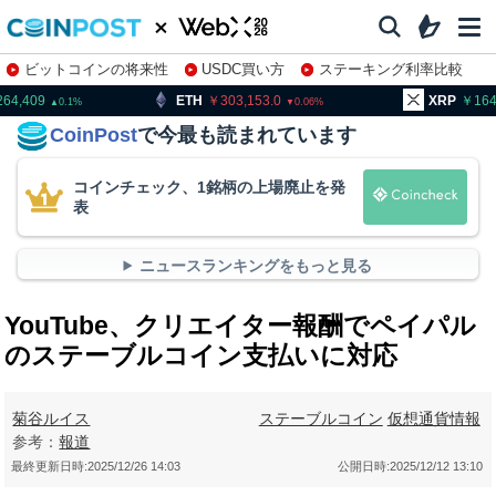
ビットコインの将来性
USDC買い方
ステーキング利率比較
株特集・関連銘柄
ETH
303,153.0
XRP
164.45
0.06
0.59
CoinPost
で今最も読まれています
コインチェック、1銘柄の上場廃止を発
表
ニュースランキングをもっと見る
YouTube、クリエイター報酬でペイパル
のステーブルコイン支払いに対応
菊谷ルイス
ステーブルコイン
仮想通貨情報
参考：
報道
最終更新日時:
2025/12/26 14:03
公開日時:
2025/12/12 13:10