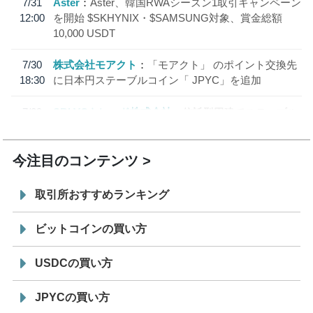
7/31
Aster
Aster、韓国RWAシーズン1取引キャンペーン
12:00
を開始 $SKHYNIX・$SAMSUNG対象、賞金総額
10,000 USDT
7/30
株式会社モアクト
「モアクト」 のポイント交換先
18:30
に日本円ステーブルコイン「 JPYC」を追加
7/29
SBI VCトレード株式会社
信託型円建てステーブル
19:30
コイン「JPYSC」徹底解説セミナーを開催
今注目のコンテンツ
取引所おすすめランキング
ビットコインの買い方
USDCの買い方
JPYCの買い方