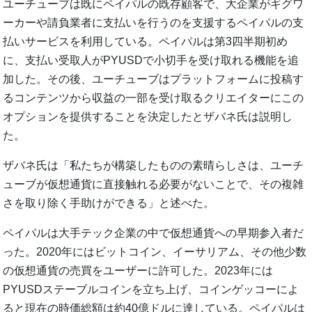
ユーチューブは既にペイパルの既存顧客で、大企業がギグワ
ーカーや請負業者に支払いを行うのを支援するペイパルの支
払いサービスを利用している。ペイパルは第3四半期初め
に、支払い受取人がPYUSDで小切手を受け取れる機能を追
加した。その後、ユーチューブはプラットフォームに投稿す
るコンテンツから収益の一部を受け取るクリエイターにこの
オプションを提供することを決定したとザバネ氏は説明し
た。
ザバネ氏は「私たちが構築したものの素晴らしさは、ユーチ
ューブが仮想通貨に直接触れる必要がないことで、その複雑
さを取り除く手助けができる」と述べた。
ペイパルは大手テック企業の中で仮想通貨への早期参入者だ
った。2020年にはビットコイン、イーサリアム、その他少数
の仮想通貨の売買をユーザーに許可した。2023年には
PYUSDステーブルコインを立ち上げ、コインゲッコーによ
ると現在の時価総額は約40億ドルに達している。ペイパルは