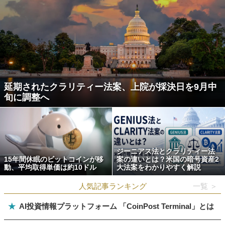
延期されたクラリティー法案、上院が採決日を9月中
旬に調整へ
ジーニアス法とクラリティー法
15年間休眠のビットコインが移
案の違いとは？米国の暗号資産2
動、平均取得単価は約10ドル
大法案をわかりやすく解説
人気記事ランキング
一覧 ＞
★
AI投資情報プラットフォーム 「CoinPost Terminal」とは