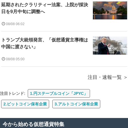
延期されたクラリティー法案、上院が採決
日を9月中旬に調整へ
08/08 06:02
トランプ大統領発言、「仮想通貨主導権は
中国に渡さない」
08/08 05:00
注目・速報一覧
注目トレンド:
1.円ステーブルコイン「JPYC」
2.ビットコイン保有企業
3.アルトコイン保有企業
今から始める仮想通貨特集