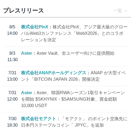
プレスリリース
一覧
8/5
株式会社PlnX
株式会社PlnX、アジア最大級のグロー
14:00
バルWeb3カンファレンス「WebX2026」とのコラボ
レーションを決定
8/3
Aster
Aster Vault、全ユーザー向けに提供開始
11:30
7/31
株式会社ANAPホールディングス
ANAP が大型イベ
13:00
ント「BITCOIN JAPAN 2026」開催決定
7/31
Aster
Aster、韓国RWAシーズン1取引キャンペーン
12:00
を開始 $SKHYNIX・$SAMSUNG対象、賞金総額
10,000 USDT
7/30
株式会社モアクト
「モアクト」 のポイント交換先に
18:30
日本円ステーブルコイン「 JPYC」を追加