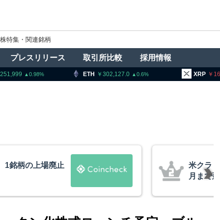
株特集・関連銘柄
プレスリリース
取引所比較
採用情報
TH
302,127.0
XRP
161.80
BN
0.6
0.92
法案、上院採決が9
暗号資産
道
要請、詐
察庁