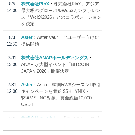
8/5
株式会社PlnX
株式会社PlnX、アジア
14:00
最大級のグローバルWeb3カンファレン
ス「WebX2026」とのコラボレーション
を決定
8/3
Aster
Aster Vault、全ユーザー向けに
11:30
提供開始
7/31
株式会社ANAPホールディングス
13:00
ANAP が大型イベント「BITCOIN
JAPAN 2026」開催決定
7/31
Aster
Aster、韓国RWAシーズン1取引
12:00
キャンペーンを開始 $SKHYNIX・
$SAMSUNG対象、賞金総額10,000
USDT
7/30
株式会社モアクト
「モアクト」 のポ
18:30
イント交換先に日本円ステーブルコイン
「 JPYC」を追加