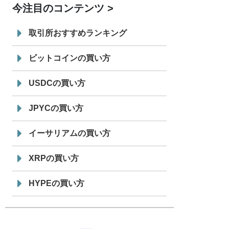
今注目のコンテンツ
7/29
SBI VCトレード株式会社
信託型円建
19:30
てステーブルコイン「JPYSC」徹底解
取引所おすすめランキング
説セミナーを開催
ビットコインの買い方
USDCの買い方
JPYCの買い方
イーサリアムの買い方
XRPの買い方
HYPEの買い方