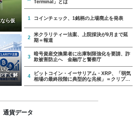
Terminal」とは
1
コインチェック、1銘柄の上場廃止を発表
立なら仮
米クラリティー法案、上院採決が9月まで延
2
期＝報道
暗号資産交換業者に出庫制限強化を要請、詐
3
欺被害防止へ 金融庁と警察庁
違いと
ビットコイン・イーサリアム・XRP、「弱気
やすく解
4
相場の最終段階に典型的な兆候」＝クリプト
クアント
停滞中の米クラリティー法案、トランプ政権
5
が倫理規定協議に着手
通貨データ