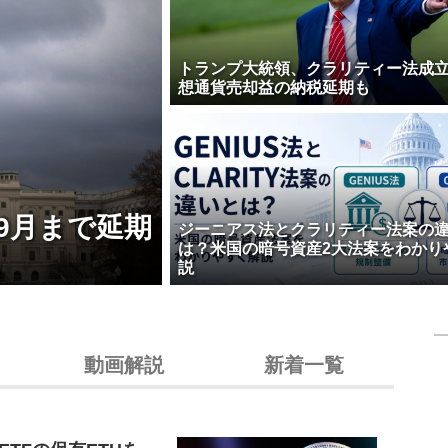
トランプ大統領、クラリティー法成
想通貨売却益の納税延期も
9月まで延期
ジーニアス法とクラリティー法案の
は？米国の暗号資産2大法案をわかり
説
動画解説
新着一覧