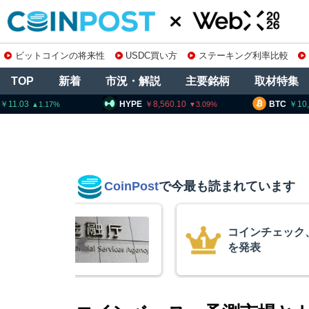
ビットコインの将来性
USDC買い方
ステーキング利率比較
TOP
新着
市況・解説
主要銘柄
取材特集
HYPE
8,560.10
BTC
10,251,999
E
3.09
0.98
CoinPost
で今最も読まれています
の上場廃止
米クラリティー
月まで延期＝報