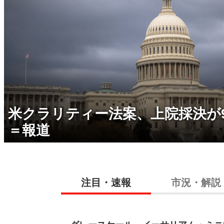
米クラリティー法案、上院採決が
＝報道
注目・速報
市況・解説