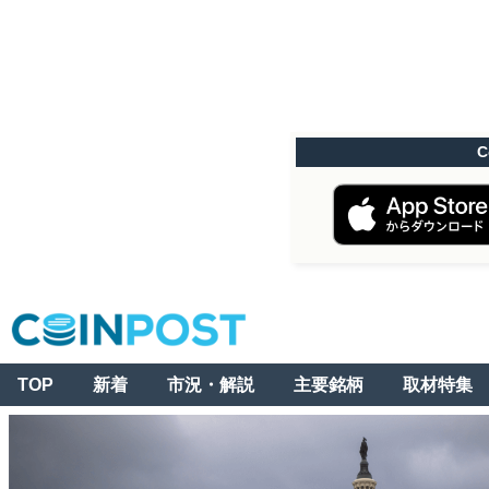
C
TOP
新着
市況・解説
主要銘柄
取材特集