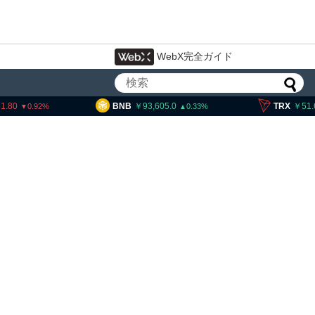
WebX完全ガイド
B
93,605.0
TRX
51.63
SOL
0.33
0.17
交換業者に出庫制限強化を
欺被害防止へ 金融庁と警