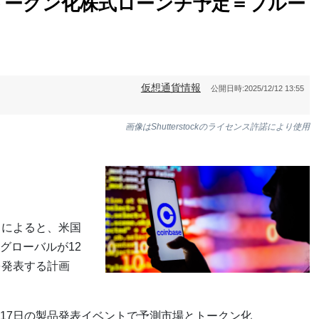
トークン化株式ローンチ予定＝ブルー
仮想通貨情報
公開日時:
2025/12/12 13:55
画像はShutterstockのライセンス許諾により使用
ろによると、米国
グローバルが12
を発表する計画
17日の製品発表イベントで予測市場とトークン化