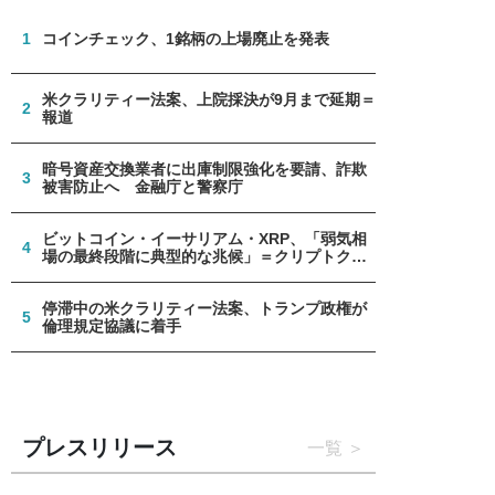
1
コインチェック、1銘柄の上場廃止を発表
米クラリティー法案、上院採決が9月まで延期＝
2
報道
暗号資産交換業者に出庫制限強化を要請、詐欺
3
被害防止へ 金融庁と警察庁
ビットコイン・イーサリアム・XRP、「弱気相
4
場の最終段階に典型的な兆候」＝クリプトクア
ント
停滞中の米クラリティー法案、トランプ政権が
5
倫理規定協議に着手
プレスリリース
一覧