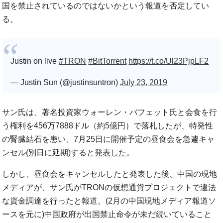
国を禁止されているのではないかという報道を否定してい
る。
Justin on live
#TRON
#BitTorrent
https://t.co/Ul23PjpLF2
— Justin Sun (@justinsuntron)
July 23, 2019
サン氏は、著名投資家ウォーレン・バフェット氏と会食を行
う権利を456万7888ドル（約5億円）で落札したが、特発性
の腎臓結石を患い、7月25日に開催予定の昼食会を急遽キャ
ンセル(別日に延期)すると
発表した
。
しかし、昼食会をキャンセルしたと発表した後、中国の現地
メディアが、サン氏がTRONの仮想通貨プロジェクトで違法
な資金調達を行ったと報道。(2月の中国現地メディア報道ソ
ースを元に)中国政府が出国禁止命令が未だ続いていること