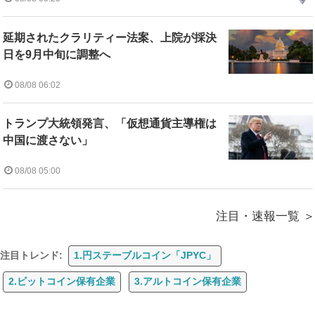
延期されたクラリティー法案、上院が採決
日を9月中旬に調整へ
08/08 06:02
トランプ大統領発言、「仮想通貨主導権は
中国に渡さない」
08/08 05:00
注目・速報一覧
注目トレンド:
1.円ステーブルコイン「JPYC」
2.ビットコイン保有企業
3.アルトコイン保有企業