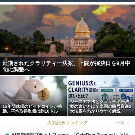
延期されたクラリティー法案、上院が採決日を9月中
旬に調整へ
ジーニアス法とクラリティー法
15年間休眠のビットコインが移
案の違いとは？米国の暗号資産2
動、平均取得単価は約10ドル
大法案をわかりやすく解説
人気記事ランキング
一覧 ＞
★
AI投資情報プラットフォーム 「CoinPost Terminal」とは