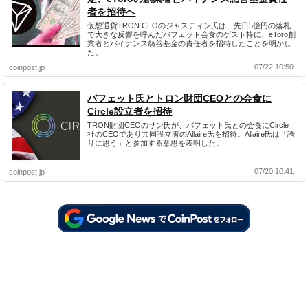
者を招待へ
仮想通貨TRON CEOのジャスティン氏は、先日5億円の落札
で大きな反響を呼んだバフェット会食のゲスト枠に、eToro創
業者とバイナンス慈善基金の責任者を招待したことを明かし
た。
07/22 10:50
coinpost.jp
バフェット氏とトロン財団CEOとの会食に
Circle設立者を招待
TRON財団CEOのサン氏が、バフェット氏との会食にCircle
社のCEOであり共同設立者のAllaire氏を招待。Allaire氏は「誇
りに思う」と参加する意思を表明した。
07/20 10:41
coinpost.jp