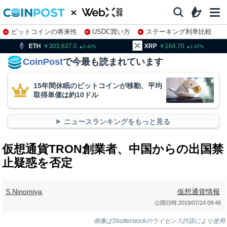
ビットコインの将来性
USDC買い方
ステーキング利率比較
株特集・関連銘柄
303,637.0
XRP
164.70
BNB
0.42
1.67
CoinPost
で今最も読まれています
15年間休眠のビットコインが移動、平均
取得単価は約10ドル
ニュースランキングをもっと見る
仮想通貨TRON創業者、中国からの出国禁
止疑惑を否定
S.Ninomiya
仮想通貨情報
公開日時:
2019/07/24 09:46
画像はShutterstockのライセンス許諾により使用