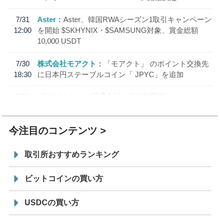
7/31
Aster
Aster、韓国RWAシーズン1取引キャンペーン
12:00
を開始 $SKHYNIX・$SAMSUNG対象、賞金総額
10,000 USDT
7/30
株式会社モアクト
「モアクト」 のポイント交換先
18:30
に日本円ステーブルコイン「 JPYC」を追加
7/29
SBI VCトレード株式会社
信託型円建てステーブル
19:30
コイン「JPYSC」徹底解説セミナーを開催
今注目のコンテンツ
取引所おすすめランキング
ビットコインの買い方
USDCの買い方