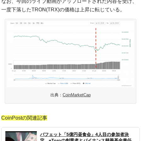
なお、今回のライブ動画がアップロードされた内容を受け、
一度下落したTRON(TRX)の価格は上昇に転じている。
出典：
CoinMarketCap
CoinPostの関連記事
バフェット「5億円昼食会」4人目の参加者決
定、eToroの創業者とバイナンス慈善基金責任